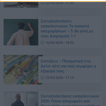
22/03/2026 - 21:30
Συνταξιοδοτήσεις
εκπαιδευτικών: Τα ποσοστά
αποχωρήσεων – Τι θα γίνει με
τους Διορισμούς 1:1
16/03/2026 - 18:52
Συντάξεις – Πλασματικά έτη:
Δείτε πότε και πώς συμφέρει η
εξαγορά τους
15/03/2026 - 11:15
Συνταξιοδοτήσεις εκπαιδευτικών
2026: Πόσοι αποχωρούν από