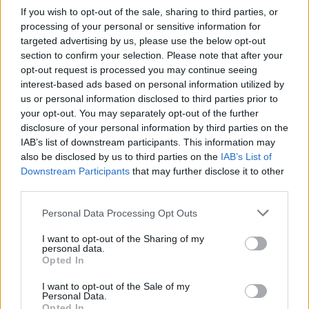
If you wish to opt-out of the sale, sharing to third parties, or
17/05/2026 - 16:31
processing of your personal or sensitive information for
targeted advertising by us, please use the below opt-out
section to confirm your selection. Please note that after your
Πρόωρη συνταξιοδότηση: Ποιοί
opt-out request is processed you may continue seeing
μπορούν να βγουν πριν τα 62
interest-based ads based on personal information utilized by
us or personal information disclosed to third parties prior to
16/05/2026 - 15:26
your opt-out. You may separately opt-out of the further
disclosure of your personal information by third parties on the
IAB’s list of downstream participants. This information may
also be disclosed by us to third parties on the
Συντάξεις πριν από τα 62: Οι
IAB’s List of
Downstream Participants
κατηγορίες ασφαλισμένων που
that may further disclose it to other
third parties.
κερδίζουν έξοδο
11/05/2026 - 12:54
Please note that this website/app uses one or more Google
Personal Data Processing Opt Outs
services and may gather and store information including but
not limited to your visit or usage behaviour. You may click to
I want to opt-out of the Sharing of my
personal data.
grant or deny consent to Google and its third-party tags to
Συντάξεις: Τι αλλάζει με το
Opted In
use your data for below specified purposes in below Google
Ολοκληρωμένο Πληροφοριακό
consent section.
I want to opt-out of the Sale of my
Σύστημα e-ΕΦΚΑ – Το
Personal Data.
χρονοδιάγραμμα
Opted In