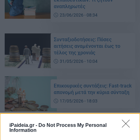
αναπληρωτές
23/06/2026 - 08:34
Συνταξιοδοτήσεις: Πόσες
αιτήσεις αναμένονται έως το
τέλος της χρονιάς
31/05/2026 - 10:04
Επικουρικές συντάξεις: Fast-track
απονομή μετά την κύρια σύνταξη
17/05/2026 - 18:03
iPaideia.gr -
Do Not Process My Personal
ΟΛΤΕΕ: Πράξη δικαιοσύνης η
Information
αναγνώριση του χρόνου
διαθεσιμότητας ως συντάξιμου