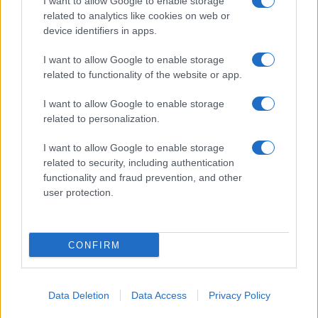
I want to allow Google to enable storage
19/04/2026 - 07:55
related to analytics like cookies on web or
device identifiers in apps.
I want to allow Google to enable storage
Συντάξεις – Εξαγορά
related to functionality of the website or app.
πλασματικών ετών: Νέο κόστος
και ποιοί επηρεάζονται
I want to allow Google to enable storage
16/04/2026 - 12:09
related to personalization.
I want to allow Google to enable storage
related to security, including authentication
Συνταξιοδότηση στα 62: Πώς
functionality and fraud prevention, and other
«ξεκλειδώνει» – Τι ισχύει με τα
user protection.
πλασματικά έτη
13/04/2026 - 21:25
CONFIRM
Κύμα συνταξιοδοτήσεων το 2026
– Τι ισχύει για πλήρη και
Data Deletion
Data Access
Privacy Policy
μειωμένη σύνταξη