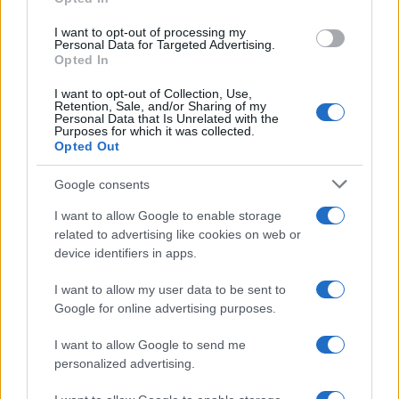
10/05/2026 - 18:02
I want to opt-out of processing my
Personal Data for Targeted Advertising.
Opted In
Ρεκόρ συνταξιοδοτήσεων το
I want to opt-out of Collection, Use,
2026: Γιατί φεύγουν μαζικά οι
Retention, Sale, and/or Sharing of my
Personal Data that Is Unrelated with the
εργαζόμενοι
Purposes for which it was collected.
Opted Out
05/05/2026 - 15:00
Google consents
I want to allow Google to enable storage
Σχολεία: «Αδειάζουν» τα σχολεία
related to advertising like cookies on web or
από δασκάλους με τη λήξη της
device identifiers in apps.
σχολικής χρονιάς – Μαζικές
συνταξιοδοτήσεις
I want to allow my user data to be sent to
27/04/2026 - 11:35
Google for online advertising purposes.
I want to allow Google to send me
personalized advertising.
Πίεση στον e-ΕΦΚΑ από το κύμα
αιτήσεων συνταξιοδότησης