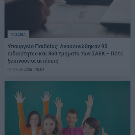
ΠΑΙΔΕΙΑ
Προσλήψεις αναπληρωτών: Ποιό
εκτιμάται ότι θα είναι το
χρονοδιάγραμμα για φέτος
07.08.2026 - 20:00
ΠΑΙΔΕΙΑ
ΠΑΙΔΕΙΑ
Διορισμοί εκπαιδευτικών: Πότε
Υπουργείο Παιδείας: Ανακοινώθηκαν 95
βγαίνουν τα ονόματα
ειδικότητες και 860 τμήματα των ΣΑΕΚ – Πότε
07.08.2026 - 19:21
ξεκινούν οι αιτήσεις
ΕΙΔΗΣΕΙΣ
07.08.2026 - 10:04
Ποιοί σπουδαστές θα λάβουν επίδομα
600 ευρώ
07.08.2026 - 18:19
ΕΙΔΗΣΕΙΣ
Επίδομα έως 500 ευρώ τον μήνα: Οι
δικαιούχοι
07.08.2026 - 17:08
ΕΙΔΗΣΕΙΣ