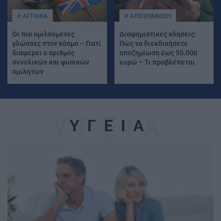
ΑΓΓΛΙΚΑ
ΑΠΟΖΗΜΙΩΣΗ
Οι πιο ομιλούμενες
Διαφημιστικές κλήσεις:
γλώσσες στον κόσμο – Γιατί
Πώς να διεκδικήσετε
διαφέρει ο αριθμός
αποζημίωση έως 50.000
συνολικών και φυσικών
ευρώ – Τι προβλέπεται
ομιλητών
ΥΓΕΙΑ