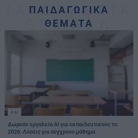
ΠΑΙΔΑΓΩΓΙΚΑ
ΘΕΜΑΤΑ
AI
Δωρεάν εργαλεία AI για εκπαιδευτικούς το
2026: Λύσεις για σύγχρονο μάθημα