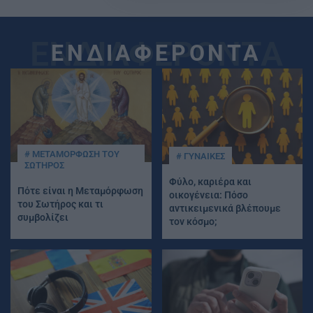
ΕΝΔΙΑΦΕΡΟΝΤΑ
ΜΕΤΑΜΟΡΦΩΣΗ ΤΟΥ
ΓΥΝΑΙΚΕΣ
ΣΩΤΗΡΟΣ
Φύλο, καριέρα και
Πότε είναι η Μεταμόρφωση
οικογένεια: Πόσο
του Σωτήρος και τι
αντικειμενικά βλέπουμε
συμβολίζει
τον κόσμο;