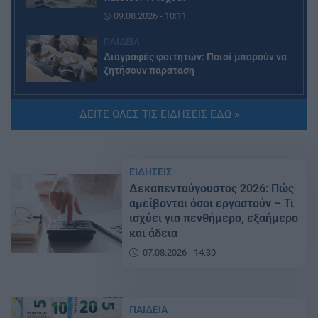
09.08.2026 - 10:11
ΠΑΙΔΕΙΑ
Διαγραφές φοιτητών: Ποιοί μπορούν να
ζητήσουν παράταση
09.08.2026 - 09:09
ΔΕΙΤΕ ΟΛΕΣ ΤΙΣ ΕΙΔΗΣΕΙΣ ΕΔΩ »
ΕΙΔΗΣΕΙΣ
Φοιτητικά σπίτια: Πώς διαμορφώνονται
τα ενοίκια
08.08.2026 - 20:07
ΕΙΔΗΣΕΙΣ
Δεκαπενταύγουστος 2026: Πώς
ΕΙΔΗΣΕΙΣ
αμείβονται όσοι εργαστούν – Τι
Συντάξεις Σεπτεμβρίου 2026: Πότε θα
γίνουν οι πληρωμές
ισχύει για πενθήμερο, εξαήμερο
και άδεια
08.08.2026 - 19:04
07.08.2026 - 14:30
ΕΙΔΗΣΕΙΣ
Τι αλλάζει στις προσλήψεις: Η νέα
διαδικασία
08.08.2026 - 18:01
ΠΑΙΔΕΙΑ