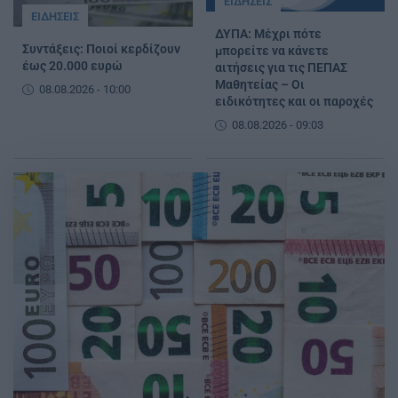
ΕΙΔΗΣΕΙΣ
ΕΙΔΗΣΕΙΣ
ΔΥΠΑ: Μέχρι πότε
Συντάξεις: Ποιοί κερδίζουν
μπορείτε να κάνετε
έως 20.000 ευρώ
αιτήσεις για τις ΠΕΠΑΣ
Μαθητείας – Οι
08.08.2026 - 10:00
ειδικότητες και οι παροχές
08.08.2026 - 09:03