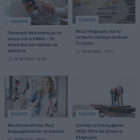
ΕΙΔΗΣΕΙΣ
ΕΙΔΗΣΕΙΣ
Νέες πληρωμές για το
Προσοχή! Νέα απάτη με το
έκτακτο επίδομα παιδιού:
όνομα του e-ΕΦΚΑ – Το
Τι ισχύει
email που δεν πρέπει να
ανοίξετε
09.08.2026 - 10:11
09.08.2026 - 12:23
ΕΙΔΗΣΕΙΣ
ΕΙΔΗΣΕΙΣ
Φοιτητικά σπίτια: Πώς
Συντάξεις Σεπτεμβρίου
διαμορφώνονται τα ενοίκια
2026: Πότε θα γίνουν οι
πληρωμές
08.08.2026 - 20:07