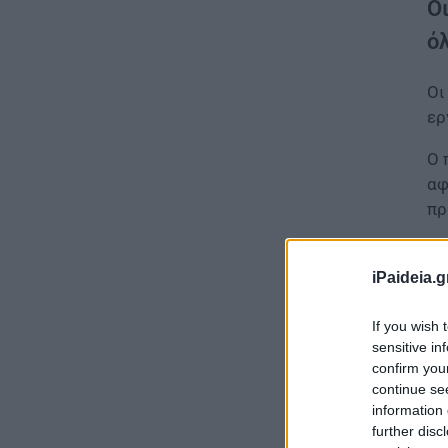
Ο
ό
Ο
ερ
Ο 
αφ
πρ
Οι
iPaideia.g
If you wish 
sensitive in
confirm you
continue se
information 
further disc