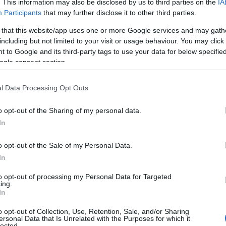
. This information may also be disclosed by us to third parties on the
IA
Participants
that may further disclose it to other third parties.
 that this website/app uses one or more Google services and may gath
including but not limited to your visit or usage behaviour. You may click 
 to Google and its third-party tags to use your data for below specifi
Πρωτοχρονιά, που σηματοδοτεί την έναρξη του νέου έτου
ogle consent section.
ο και για τον ιδιωτικό τομέα.
l Data Processing Opt Outs
γες ημέρες αργότερα, τα Θεοφάνια, την Τρίτη 6 Ιανουαρί
o opt-out of the Sharing of my personal data.
Καθαρά Δευτέρα πέφτει στις 23 Φεβρουαρίου 2026 και απ
In
γίες 2026: Ολες οι ημερομηνίες μέχρι το τέλος του έτου
o opt-out of the Sale of my Personal Data.
In
to opt-out of processing my Personal Data for Targeted
ing.
In
o opt-out of Collection, Use, Retention, Sale, and/or Sharing
ersonal Data that Is Unrelated with the Purposes for which it
lected.