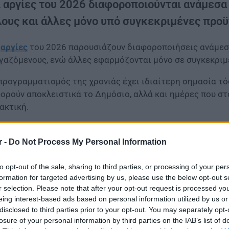
ι αργίες του 2026 διαφοροποιούνται ανάμεσα 
λους και άλλες μόνο υπό συγκεκριμένες προ
ι
αργίες
του 2026 παρουσιάζουν διαφοροποιήσεις ανάμεσα
γαζόμενους, ενώ άλλες εφαρμόζονται μόνο σε συγκεκριμ
προγραμματισμός της χρονιάς έχει ιδιαίτερη σημασία τό
ορούν αποκλειστικά το Δημόσιο, αλλά και ημέρες που στ
ακτική.
 πρώτες αργίες του 2026
r -
Do Not Process My Personal Information
to opt-out of the sale, sharing to third parties, or processing of your per
formation for targeted advertising by us, please use the below opt-out s
r selection. Please note that after your opt-out request is processed y
eing interest-based ads based on personal information utilized by us or
disclosed to third parties prior to your opt-out. You may separately opt-
losure of your personal information by third parties on the IAB’s list of