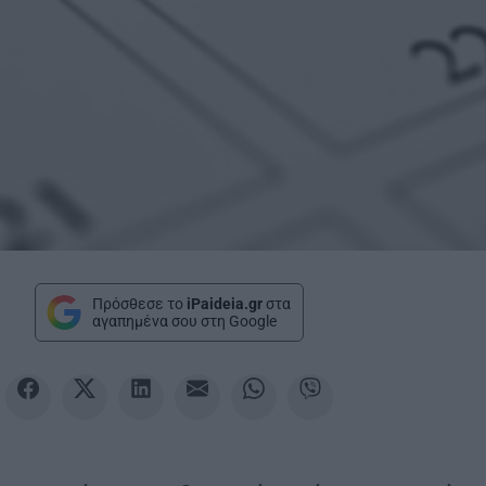
Πρόσθεσε το
iPaideia.gr
στα
αγαπημένα σου στη Google