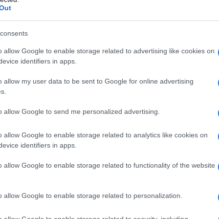
Out
consents
o allow Google to enable storage related to advertising like cookies on
evice identifiers in apps.
ον ιδιωτικό τομέα, ωστόσο, δεν περιλαμβάνεται στις επί
λλογική σύμβαση, κανονισμό εργασίας, επιχειρησιακή συν
o allow my user data to be sent to Google for online advertising
s.
25η Μαρτίου και οι αργίες του Πάσχα
to allow Google to send me personalized advertising.
25η Μαρτίου, που συνδέεται με την Εθνική Επέτειο και τ
o allow Google to enable storage related to analytics like cookies on
συγκεκριμένη ημέρα αποτελεί υποχρεωτική αργία και ισχύ
evice identifiers in apps.
o allow Google to enable storage related to functionality of the website
o allow Google to enable storage related to personalization.
o allow Google to enable storage related to security, including