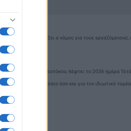
σημες αργίες που ορίζει ο νόμος για τους εργαζόμενους
ήθεια ή έθιμο.
ον Ευαγγελισμό της Θεοτόκου, πέφτει το 2026 ημέρα Τετ
ει τόσο για τον Δημόσιο όσο και για τον ιδιωτικό τομέα