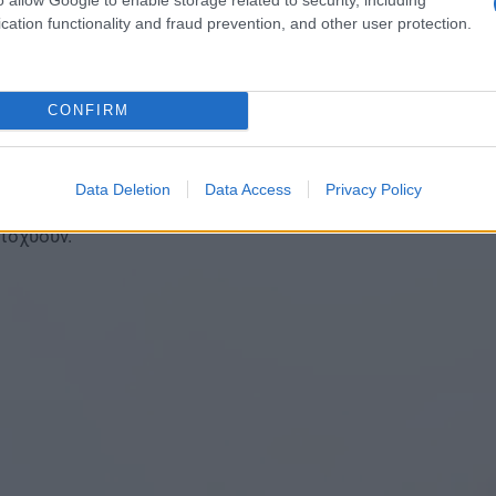
cation functionality and fraud prevention, and other user protection.
CONFIRM
Μεγάλη Παρασκευή πέφτει στις 10 Απριλίου 2026 και ισχ
Data Deletion
Data Access
Privacy Policy
ον ιδιωτικό τομέα δεν αποτελεί υποχρεωτική αργία για ό
 ισχύουν.