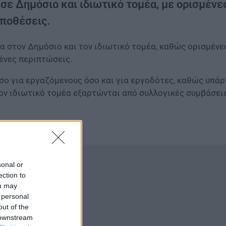
σε Δημόσιο και ιδιωτικό τομέα, με ορισμένες
ϋποθέσεις.
 στον Δημόσιο και τον ιδιωτικό τομέα, καθώς ορισμένες
ένες περιπτώσεις.
σο για εργαζόμενους όσο και για εργοδότες, καθώς υπάρ
ον ιδιωτικό τομέα εξαρτώνται από συλλογικές συμβάσει
sonal or
ection to
ou may
 personal
out of the
 downstream