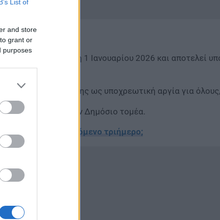
B’s List of
er and store
to grant or
ed purposes
ς, πέφτει την Πέμπτη 1 Ιανουαρίου 2026 και αποτελεί υ
ου 2026, ισχύουν επίσης ως υποχρεωτική αργία για όλους
οτελεί αργία για τον Δημόσιο τομέα.
ς – Πότε είναι το επόμενο τριήμερο;