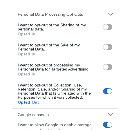
third parties.
Please note that this website/app uses one or more Google
Personal Data Processing Opt Outs
services and may gather and store information including but
not limited to your visit or usage behaviour. You may click to
I want to opt-out of the Sharing of my
personal data.
grant or deny consent to Google and its third-party tags to
Opted In
use your data for below specified purposes in below Google
consent section.
I want to opt-out of the Sale of my
Personal Data.
Opted In
I want to opt-out of processing my
Personal Data for Targeted Advertising.
Opted In
I want to opt-out of Collection, Use,
Retention, Sale, and/or Sharing of my
Personal Data that Is Unrelated with the
Purposes for which it was collected.
Opted Out
Google consents
I want to allow Google to enable storage