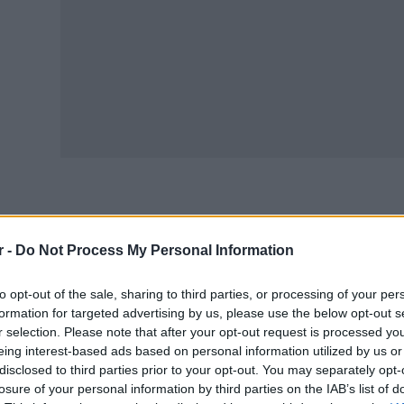
επανεκκαθάριση και οι απαλλαγές για το 2026 αφορούν σ
r -
Do Not Process My Personal Information
 περιοχές της Περιφερειακής Ενότητας Κορινθίας και επ
υλίου 2018.
to opt-out of the sale, sharing to third parties, or processing of your per
τός του οικισμού Αναργύρων του Δήμου Αμυνταίου της Π
formation for targeted advertising by us, please use the below opt-out s
r selection. Please note that after your opt-out request is processed y
ρυχθεί σε αναγκαστική απαλλοτρίωση ή εντός άλλου οικι
eing interest-based ads based on personal information utilized by us or
υ από 5.12.2002 Π.Δ. (Δ’ 1075) και συγκεκριμένα, ακίνητ
disclosed to third parties prior to your opt-out. You may separately opt-
ινότητας Πολύλακκου, οικισμού Αξιοκάστρου και οικισμο
losure of your personal information by third parties on the IAB’s list of
απεζίτσας και οικισμού Πανάρετης της κοινότητας Τραπ