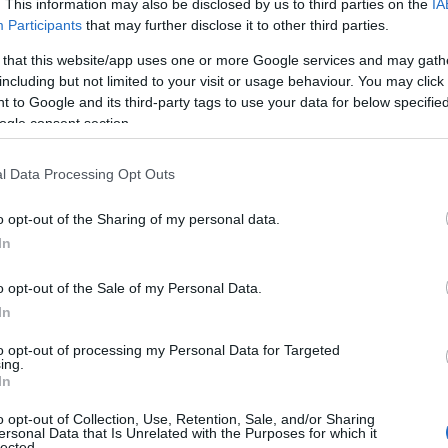
. This information may also be disclosed by us to third parties on the
IA
ς Περιφερειακής Ενότητας Κοζάνης, καθώς και σύμφωνα 
Participants
that may further disclose it to other third parties.
ταφοράς των ακόλουθων κοινοτήτων και οικισμών (Δ’ 238
 that this website/app uses one or more Google services and may gath
κισμού Μεσόλακκου της Περιφερειακής Ενότητας Γρεβεν
including but not limited to your visit or usage behaviour. You may click 
α διοικητικά όρια των Δήμων Μαντουδίου- Λίμνης- Αγίας 
 to Google and its third-party tags to use your data for below specifi
ότητας Ευβοίας της Περιφέρειας Στερεάς Ελλάδας, οι οπ
ogle consent section.
δηλώθηκαν αρχής γενομένης την 27η Ιουλίου 2021,
 περιοχές των Περιφερειακών Ενοτήτων Λάρισας, Τρικάλ
l Data Processing Opt Outs
ριφερειακής Ενότητας Πιερίας της Περιφέρειας Κεντρι
o opt-out of the Sharing of my personal data.
εβενών και Κοζάνης της Περιφέρειας Δυτικής Μακεδονία
In
ριφέρειας Στερεάς Ελλάδας και επλήγησαν από τον σεισ
ην Κρήτη και επλήγησαν από τους σεισμούς που εκδηλώθη
o opt-out of the Sale of my Personal Data.
21.
In
ΦΙΑ 2026: Οι διορθώσεις στο Ε9 που μπορούν να ρίξουν
to opt-out of processing my Personal Data for Targeted
ing.
επανεκκαθάριση και οι απαλλαγές για τα έτη 2025 και 2
In
ν Περιφερειακών Ενοτήτων Σάμου, Ικαρίας και Χίου της
o opt-out of Collection, Use, Retention, Sale, and/or Sharing
ν σεισμό ή την πλημμύρα της 30ής Οκτωβρίου 2020.
ersonal Data that Is Unrelated with the Purposes for which it
lected.