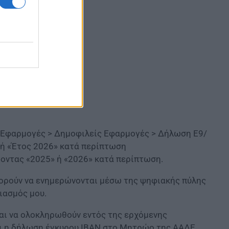
ή Εφαρμογές > Δημοφιλείς Εφαρμογές > Δήλωση Ε9/
 ή «Έτος 2026» κατά περίπτωση
γοντας «2025» ή «2026» κατά περίπτωση.
μπορούν να ενημερώνονται μέσω της ψηφιακής πύλης
ιασμός μου.
ται να ολοκληρωθούν εντός της ερχόμενης
ι η δήλωση έγκυρου ΙΒΑΝ στο Μητρώο της ΑΑΔΕ,