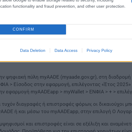
cation functionality and fraud prevention, and other user protection.
CONFIRM
Data Deletion
Data Access
Privacy Policy
ην ψηφιακή πύλη myAADE (myaade.gov.gr), στη διαδρομ
ΦΙΑ > Είσοδος στην εφαρμογή, επιλέγοντας «Έτος 2025»
ην εφαρμογή myAADEapp > myWallet > ΕΝΦΙΑ > + > επιλέ
α τυχόν διαγραφές ή επιστροφές φόρων, οι δικαιούχοι 
AADE ή και μέσω του myAADEapp, στην επιλογή Ο Λογαρ
μψηφισμοί και επιστροφές είναι σε εξέλιξη και αναμένε
δομάδας. Προϋπόθεση για την επιστροφή χρημάτων είνα