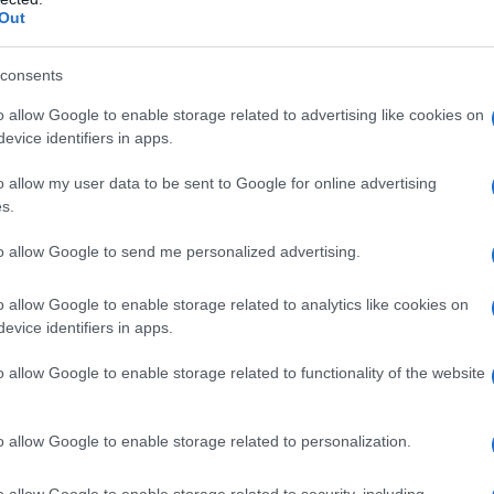
Out
consents
o allow Google to enable storage related to advertising like cookies on
evice identifiers in apps.
o allow my user data to be sent to Google for online advertising
s.
to allow Google to send me personalized advertising.
o allow Google to enable storage related to analytics like cookies on
ς θα ενημερωθούν οι πολίτες:
evice identifiers in apps.
 ενδιαφερόμενοι θα λάβουν ειδοποίηση για την κοινοποί
o allow Google to enable storage related to functionality of the website
il και μέσω της προσωπικής τους θυρίδας «Τα Μηνύματά
ορούν να δουν και να αποθηκεύσουν το νέο εκκαθαριστικ
o allow Google to enable storage related to personalization.
o allow Google to enable storage related to security, including