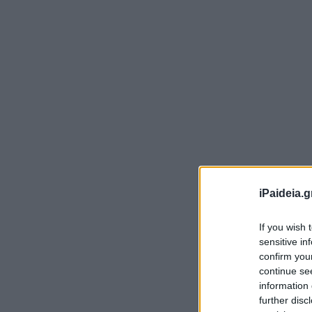
Η 
iPaideia.g
σε
Ιο
If you wish 
εν
sensitive in
confirm you
κη
continue se
το
information 
κο
further disc
Τρ