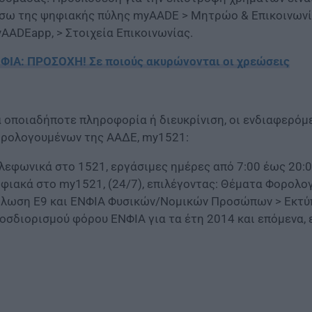
σω της ψηφιακής πύλης myAADE > Μητρώο & Επικοινωνί
AADEapp, > Στοιχεία Επικοινωνίας.
ΦΙΑ: ΠΡΟΣΟΧΗ! Σε ποιούς ακυρώνονται οι χρεώσεις
α οποιαδήποτε πληροφορία ή διευκρίνιση, οι ενδιαφερόμ
ρολογουμένων της ΑΑΔΕ, my1521:
λεφωνικά στο 1521, εργάσιμες ημέρες από 7:00 έως 20:
φιακά στο my1521, (24/7), επιλέγοντας: Θέματα Φορολο
λωση Ε9 και ΕΝΦΙΑ Φυσικών/Νομικών Προσώπων > Εκτύ
οσδιορισμού φόρου ΕΝΦΙΑ για τα έτη 2014 και επόμενα, 