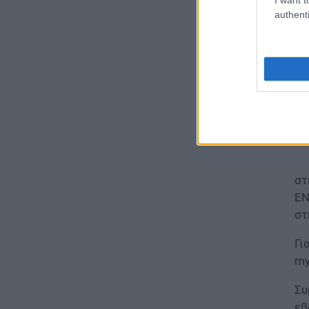
authenti
ΠΑΙΔΕΙΑ
Διορισμοί εκπαιδευτικών
2026: Δείτε μέχρι ποια σειρά
ΑΣΕΠ έγιναν οι περσινοί
διορισμοί ΠΕ70
06.08.2026 - 14:46
ΠΑΙΔΕΙΑ
ΑΣΕΠ: Το χρονοδιάγραμμα για
πίνακες, διορισμούς και
στ
προσλήψεις αναπληρωτών
ΕΝ
06.08.2026 - 14:26
στ
ΠΑΙΔΕΙΑ
Γι
Διορισμοί εκπαιδευτικών –
my
ΟΠΣΥΔ: Αυτά πρέπει να
προσέξετε πριν δηλώσετε
Συ
περιοχές
εβ
06.08.2026 - 13:52