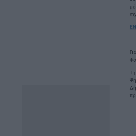
μέ
my
ΕΙΔΗΣΕΙΣ
Φωτοβολταϊκά στο μπαλκόνι:
ΕΝ
Πώς μπορείτε να μειώσετε τον
λογαριασμό ρεύματος
06.08.2026 - 13:01
Γι
ΕΙΔΗΣΕΙΣ
Φο
Κοινωνικό Οικιακό Τιμολόγιο
Ρεύματος: Πότε ανοίγει η
Τη
πλατφόρμα ξανά για τις
Ψη
αιτήσεις
Δή
06.08.2026 - 12:40
πρ
ΕΙΔΗΣΕΙΣ
Δημόσιο: Έντονες αντιδράσεις
για τη μοριοδότηση των
διδακτορικών στο νέο μοντέλο
επιλογής προϊσταμένων
06.08.2026 - 12:04