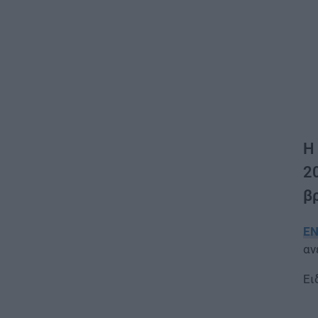
Η
2
βρ
ΕΝ
αν
Ει