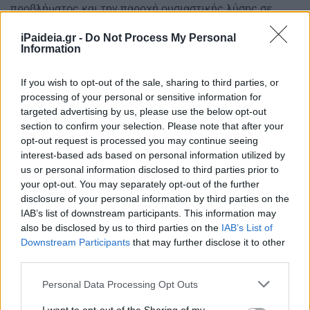
προβλήματος και την παροχή ουσιαστικής λύσης σε
ευάλωτα νοικοκυριά.
iPaideia.gr -
Do Not Process My Personal
Information
Το ποσοστό που κρατά το Δημόσιο
If you wish to opt-out of the sale, sharing to third parties, or
processing of your personal or sensitive information for
targeted advertising by us, please use the below opt-out
section to confirm your selection. Please note that after your
opt-out request is processed you may continue seeing
interest-based ads based on personal information utilized by
us or personal information disclosed to third parties prior to
your opt-out. You may separately opt-out of the further
disclosure of your personal information by third parties on the
IAB’s list of downstream participants. This information may
also be disclosed by us to third parties on the
IAB’s List of
Downstream Participants
that may further disclose it to other
third parties.
Please note that this website/app uses one or more Google
Personal Data Processing Opt Outs
services and may gather and store information including but