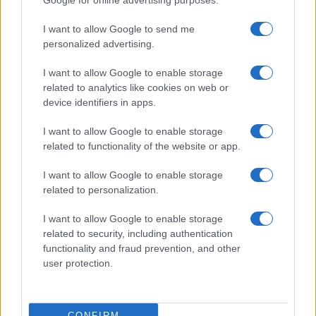
Google for online advertising purposes.
Με αυτόν τον τρόπο, δημιουργείται ένα μόνιμο απόθεμα
I want to allow Google to send me
κατοικιών, το οποίο θα μπορεί να στηρίζει πολίτες και
personalized advertising.
νοικοκυριά που έχουν αυξημένες στεγαστικές ανάγκες.
I want to allow Google to enable storage
Ποιοι θα είναι οι δικαιούχοι
related to analytics like cookies on web or
device identifiers in apps.
Οι κατοικίες που θα περάσουν στη διαχείριση του
κράτους, δηλαδή το 30% της αντιπαροχής, θα αποδοθούν
I want to allow Google to enable storage
σε συμπολίτες που αντιμετωπίζουν τη μεγαλύτερη
related to functionality of the website or app.
ανάγκη.
I want to allow Google to enable storage
Το πρόγραμμα έχει σαφή κοινωνικό προσανατολισμό,
related to personalization.
καθώς στοχεύει στην ενίσχυση ευάλωτων νοικοκυριών
I want to allow Google to enable storage
που δυσκολεύονται να εξασφαλίσουν αξιοπρεπή στέγη.
related to security, including authentication
Η αξιοποίηση των ακινήτων της ΔΥΠΑ συνδέεται έτσι με
functionality and fraud prevention, and other
user protection.
μια προσπάθεια επαναφοράς της κοινωνικής κατοικίας,
μέσα από ένα πλαίσιο που δίνει προτεραιότητα στη
στήριξη όσων έχουν πραγματική ανάγκη.
CONFIRM