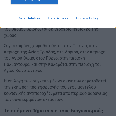
Σε ποιες περιοχές βρίσκονται τα πρώτα
ακίνητα
Data Deletion
Data Access
Privacy Policy
Τα πρώτα οκτώ ακίνητα που επελέγησαν για την έναρξη
του θεσμού βρίσκονται σε τέσσερις περιοχές της
χώρας.
Συγκεκριμένα, χωροθετούνται στην Παιανία, στην
περιοχή της Αγίας Τριάδας, στη Λάρισα, στην περιοχή
του Αγίου Θωμά, στον Πύργο, στην περιοχή
Παλμαντούρα, και στην Καλαμάτα, στην περιοχή του
Αγίου Κωνσταντίνου.
Η επιλογή των συγκεκριμένων ακινήτων σηματοδοτεί
την εκκίνηση της εφαρμογής του νέου μοντέλου
κοινωνικής αντιπαροχής, μετά από περίοδο αδράνειας
των συγκεκριμένων εκτάσεων.
Τα επόμενα βήματα για τους διαγωνισμούς