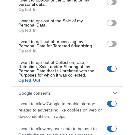
not limited to your visit or usage behaviour. You may click to
I want to opt-out of the Sharing of my
personal data.
grant or deny consent to Google and its third-party tags to
Opted In
use your data for below specified purposes in below Google
consent section.
I want to opt-out of the Sale of my
Personal Data.
Opted In
I want to opt-out of processing my
Personal Data for Targeted Advertising.
Opted In
I want to opt-out of Collection, Use,
Retention, Sale, and/or Sharing of my
Personal Data that Is Unrelated with the
Purposes for which it was collected.
Opted Out
Βασικός κανόνας του προγράμματος είναι ότι το Δημόσιο
Google consents
διατηρεί μόνιμα στην κατοχή του τουλάχιστον το 30%
των κατοικιών που θα κατασκευαστούν σε κάθε ακίνητο.
I want to allow Google to enable storage
related to advertising like cookies on web or
Το ποσοστό αυτό δεν θα διατίθεται ελεύθερα στην
device identifiers in apps.
αγορά, αλλά θα αξιοποιείται αποκλειστικά για κοινωνική
χρήση.
I want to allow my user data to be sent to