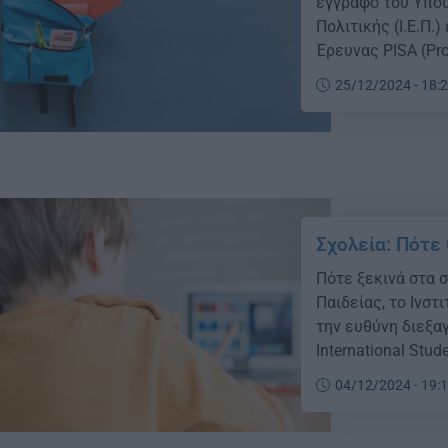
έγγραφο του Υπου
Πολιτικής (Ι.Ε.Π.
Έρευνας PISA (Pro
πραγματοποιείται
25/12/2024 - 18:
Συνεργασίας και 
περίπου και διερε
Σχολεία: Πότε
Πότε ξεκινά στα 
Παιδείας, το Ινστ
την ευθύνη διεξα
International Stu
του Οργανισμού Ο
04/12/2024 - 19:
έρευνα διεξάγετα
γνώσεις […]