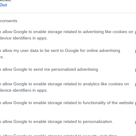
πυροσβεστών για 
Out
όπως προβλέπει η
consents
26/03/2025 - 14:
o allow Google to enable storage related to advertising like cookies on
evice identifiers in apps.
o allow my user data to be sent to Google for online advertising
s.
Σχολεία – ΟΛΜ
to allow Google to send me personalized advertising.
εκπαιδευτικό 
o allow Google to enable storage related to analytics like cookies on
Σχολεία - Έως τις
evice identifiers in apps.
φετινές εξετάσει
μαθητών, του Οργ
o allow Google to enable storage related to functionality of the website
(OOΣΑ).
20/03/2025 - 12:
o allow Google to enable storage related to personalization.
o allow Google to enable storage related to security, including