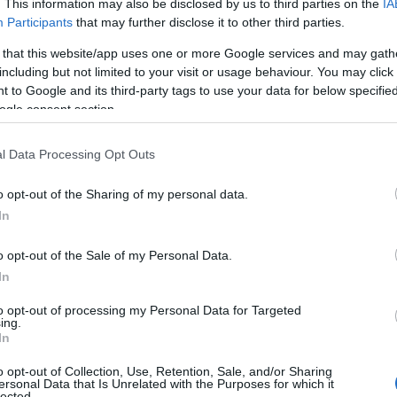
. This information may also be disclosed by us to third parties on the
IA
Participants
that may further disclose it to other third parties.
 that this website/app uses one or more Google services and may gath
ΑΣΕΠ: Όσα είν
including but not limited to your visit or usage behaviour. You may click 
 to Google and its third-party tags to use your data for below specifi
O πρώτος γραπτό
ogle consent section.
Δημόσια Διοίκηση
διαφάνειας, όσο 
l Data Processing Opt Outs
απορροφηθεί χιλι
ανάγκη το ελληνι
10/04/2025 - 11:
o opt-out of the Sharing of my personal data.
In
o opt-out of the Sale of my Personal Data.
In
to opt-out of processing my Personal Data for Targeted
ing.
Εποχικοί Πυρο
In
την πρόσληψη 
o opt-out of Collection, Use, Retention, Sale, and/or Sharing
ersonal Data that Is Unrelated with the Purposes for which it
Το Πυροσβεστικό
lected.