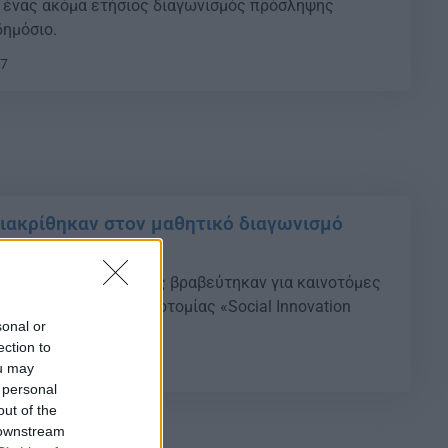
ι ένας ακόμα ετήσιος διαγωνισμός πρόσληψης
ημόσιο.
47
διακρίθηκαν στον μαθητικό διαγωνισμό
ινοτομίας
 Δυτικής Θεσσαλονίκης βραβεύτηκαν για καινοτόμες
ισμό κοινωνικής καινοτομίας «Social Innovation
sonal or
r Edition».
ection to
29
ou may
 personal
out of the
 downstream