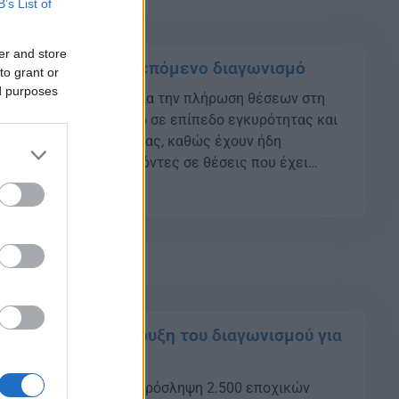
B’s List of
er and store
αι γνωστά για τον επόμενο διαγωνισμό
to grant or
ed purposes
ς διαγωνισμός ΑΣΕΠ για την πλήρωση θέσεων στη
 αποτέλεσε τομή, τόσο σε επίπεδο εγκυρότητας και
και σε επίπεδο ταχύτητας, καθώς έχουν ήδη
άδες από τους επιτυχόντες σε θέσεις που έχει
κό Δημόσιο.
01
σβέστες: Η προκήρυξη του διαγωνισμού για
2.500 ιδιωτών
 Σώμα προχωρά στην πρόσληψη 2.500 εποχικών