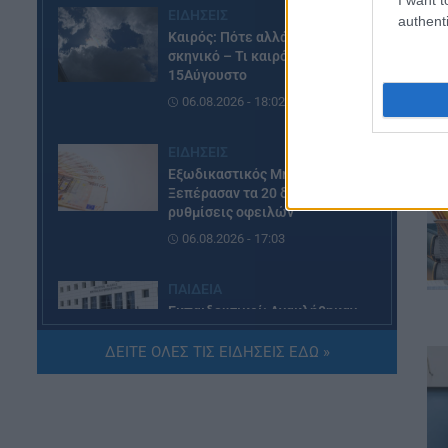
ΕΙΔΗΣΕΙΣ
authenti
Καιρός: Πότε αλλάζει το
σκηνικό – Τι καιρό θα κάνει τον
15Αύγουστο
06.08.2026 - 18:02
ΕΙΔΗΣΕΙΣ
Εξωδικαστικός Μηχανισμός:
Ξεπέρασαν τα 20 δισ. ευρώ οι
ρυθμίσεις οφειλών
06.08.2026 - 17:03
ΠΑΙΔΕΙΑ
Εκπαιδευτικοί: Ανακλήθηκαν
αποσπάσεις για τα σχολικά έτη
2026-2029
ΔΕΙΤΕ ΟΛΕΣ ΤΙΣ ΕΙΔΗΣΕΙΣ ΕΔΩ »
06.08.2026 - 16:03
ΕΙΔΗΣΕΙΣ