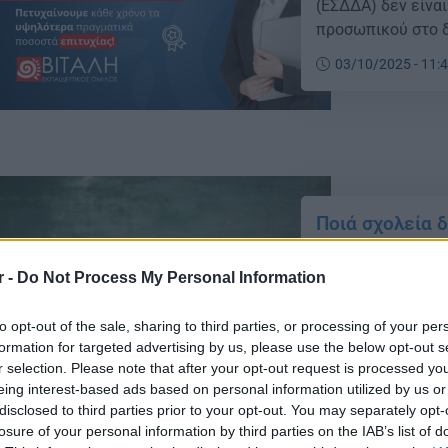
(ΕΣΔΔΑ) δεν είνα
προσωπικού στο δ
03/10/2025 - 11:
Ποιά σχολεία 
κοινωνικής κα
r -
Do Not Process My Personal Information
Τρία σχολεία της
ιδέες στον διαγων
to opt-out of the sale, sharing to third parties, or processing of your per
Hackathon – Junio
formation for targeted advertising by us, please use the below opt-out s
16/05/2025 - 23:
r selection. Please note that after your opt-out request is processed y
eing interest-based ads based on personal information utilized by us or
disclosed to third parties prior to your opt-out. You may separately opt-
losure of your personal information by third parties on the IAB’s list of