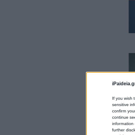
iPaideia.g
If you wish 
sensitive in
confirm you
continue se
information 
further disc