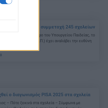
ωνισμός PISA με τη συμμετοχή 245 σχολείων
ία - Σύμφωνα με έγγραφο του Υπουργείου Παιδείας, το
ευτικής Πολιτικής (Ι.Ε.Π.) έχει αναλάβει την ευθύνη
ιεθνούς Έρευνας PISA
00
χθεί ο διαγωνισμός PISA 2025 στα σχολεία
κλιος – Πότε ξεκινά στα σχολεία – Σύμφωνα με