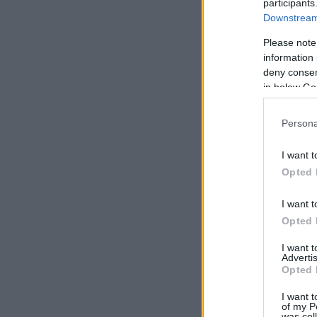
participants
Downstream 
Please note
information 
deny consent
in below Go
Persona
I want t
Opted 
I want t
Opted 
I want 
Advertis
Opted 
I want t
of my P
was col