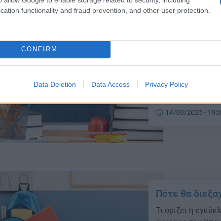
cation functionality and fraud prevention, and other user protection.
CONFIRM
Ξεκινά ο διαγ
Ξεκινά στα σχολε
Ινστιτούτο Εκπαιδ
Data Deletion
Data Access
Privacy Policy
διεξαγωγής της Δ
14/03/2025 - 19:
Πότε θα διεξα
Τι ορίζει η εγκύ