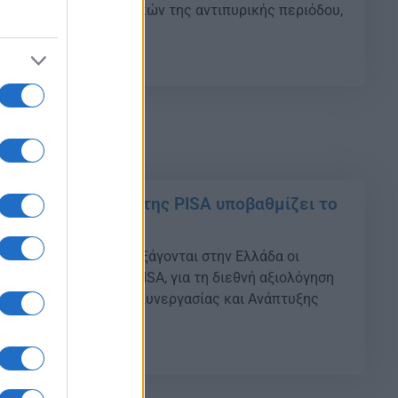
την κάλυψη των αναγκών της αντιπυρικής περιόδου,
 σχετική προκήρυξη.
28
Ε: Ο διαγωνισμός της PISA υποβαθμίζει το
μας σύστημα
 11 Απριλίου 2025, διεξάγονται στην Ελλάδα οι
ς του προγράμματος PISA, για τη διεθνή αξιολόγηση
ανισμού Οικονομικής Συνεργασίας και Ανάπτυξης
11