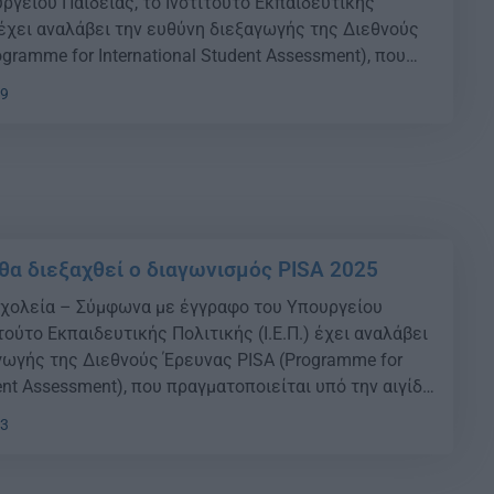
ργείου Παιδείας, το Ινστιτούτο Εκπαιδευτικής
) έχει αναλάβει την ευθύνη διεξαγωγής της Διεθνούς
gramme for International Student Assessment), που
 υπό την αιγίδα του Οργανισμού Οικονομικής
29
Ανάπτυξης (ΟΟΣΑ). Η έρευνα διεξάγεται σε 90 χώρες
υνά […]
 θα διεξαχθεί ο διαγωνισμός PISA 2025
σχολεία – Σύμφωνα με έγγραφο του Υπουργείου
ιτούτο Εκπαιδευτικής Πολιτικής (Ι.Ε.Π.) έχει αναλάβει
γωγής της Διεθνούς Έρευνας PISA (Programme for
dent Assessment), που πραγματοποιείται υπό την αιγίδα
ικονομικής Συνεργασίας και Ανάπτυξης (ΟΟΣΑ). Η
13
ι σε 90 χώρες περίπου και διερευνά κατά πόσον οι