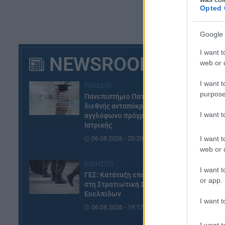
Opted 
Google 
I want t
NEWSROOM
web or d
I want t
ΠΑΙΔΕΙΑ
purpose
Πανεπιστήμιο Πατρών: Ισχυρή
διεθνής ανταπόκριση στο νέο
I want 
αγγλόφωνο πρόγραμμα
Ιατρικής
I want t
06.08.2026 - 20:20
web or d
ΕΙΔΗΣΕΙΣ
I want t
ΓΕΣ: Κατάταξη επιτυχόντων
or app.
στη Στρατιωτική Σχολή
Ευελπίδων
I want t
06.08.2026 - 19:17
I want t