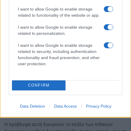
άδεια που έχει εκδοθεί έως το τέλος του 1990.
I want to allow Google to enable storage
Το εμβαδόν της κατοικίας δεν πρέπει να ξεπερνά τα 120
related to functionality of the website or app.
τετραγωνικά μέτρα, ενώ για τρίτεκνες και πολύτεκνες
I want to allow Google to enable storage
οικογένειες το όριο αυξάνεται στα 150 τετραγωνικά
related to personalization.
μέτρα.
I want to allow Google to enable storage
Οι κατοικίες που θα ενταχθούν στο πρόγραμμα θα
related to security, including authentication
πρέπει να ανήκουν έως την ενεργειακή κατηγορία Γ.
functionality and fraud prevention, and other
user protection.
Παράλληλα, δεν πρέπει να έχουν ενταχθεί σε αντίστοιχο
πρόγραμμα μετά την 1η Ιανουαρίου 2020 και δεν πρέπει
να είναι καταχωρημένες σε καθεστώς βραχυχρόνιας
CONFIRM
μίσθωσης.
Στο πρόγραμμα μπορούν να ενταχθούν τόσο κατοικίες
που παραμένουν κενές κατά τη διετία 2024-2025 όσο και
Data Deletion
Data Access
Privacy Policy
κατοικίες που κατοικούνται.
Η πρόβλεψη αυτή διευρύνει το πεδίο των πιθανών