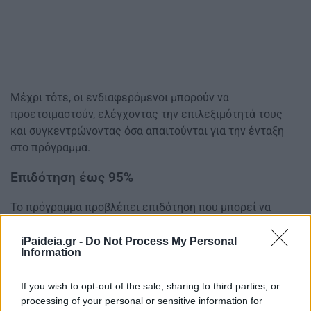
Μέχρι τότε, οι ενδιαφερόμενοι μπορούν να
προετοιμαστούν, ελέγχοντας την επιλεξιμότητά τους
και συγκεντρώνοντας όσα απαιτούνται για την ένταξη
στο πρόγραμμα.
Επιδότηση έως 95%
Το πρόγραμμα προβλέπει επιδότηση που μπορεί να
φτάσει έως και το 95% του κόστους των παρεμβάσεων.
iPaideia.gr -
Do Not Process My Personal
Το ανώτατο ποσό ενίσχυσης ορίζεται στις 36.000 ευρώ
Information
ανά κατοικία ή στα 300 ευρώ ανά τετραγωνικό μέτρο.
If you wish to opt-out of the sale, sharing to third parties, or
processing of your personal or sensitive information for