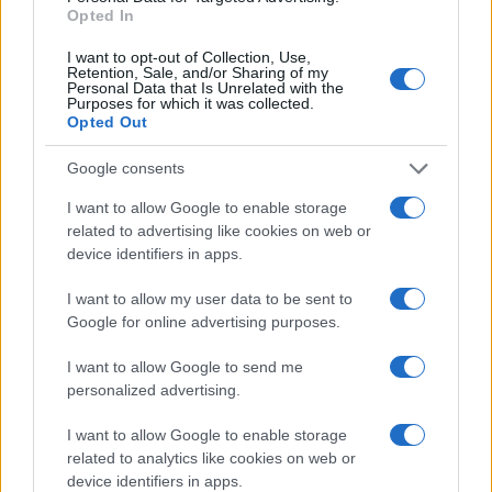
Opted In
I want to opt-out of Collection, Use,
Retention, Sale, and/or Sharing of my
Personal Data that Is Unrelated with the
Purposes for which it was collected.
Opted Out
Γιατί λείπουν τα σπίτια στην Ελλάδα -Οι αιτίες πίσω από
Google consents
τη στεγαστική πίεση
I want to allow Google to enable storage
related to advertising like cookies on web or
Ποιοι έχουν αυξημένη επιδότηση
device identifiers in apps.
Το υψηλότερο ποσοστό επιδότησης αφορά κυρίως
I want to allow my user data to be sent to
κατοικίες σε ορεινές και νησιωτικές περιοχές.
Google for online advertising purposes.
Αυξημένη στήριξη προβλέπεται επίσης για νοικοκυριά
I want to allow Google to send me
που ανήκουν σε ευάλωτες κοινωνικές ομάδες, όπως
personalized advertising.
πολύτεκνες και μονογονεϊκές οικογένειες, καθώς και
άτομα με αναπηρία.
I want to allow Google to enable storage
related to analytics like cookies on web or
Δικαίωμα συμμετοχής έχουν κατοικίες με οικοδομική
device identifiers in apps.