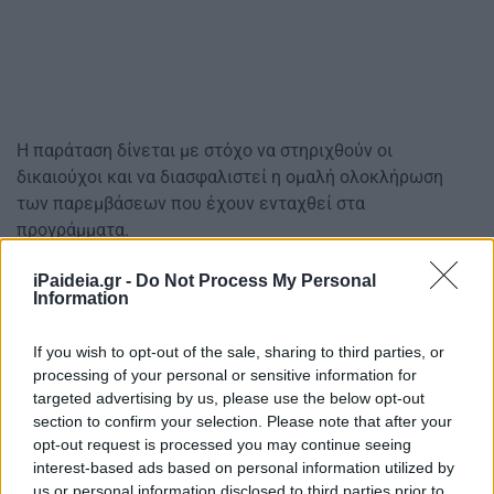
Η παράταση δίνεται με στόχο να στηριχθούν οι
δικαιούχοι και να διασφαλιστεί η ομαλή ολοκλήρωση
των παρεμβάσεων που έχουν ενταχθεί στα
προγράμματα.
Οριστική η νέα ημερομηνία
iPaideia.gr -
Do Not Process My Personal
Information
Σύμφωνα με την ανακοίνωση, η νέα προθεσμία είναι
οριστική.
If you wish to opt-out of the sale, sharing to third parties, or
processing of your personal or sensitive information for
Λόγω της ολοκλήρωσης του Ταμείου Ανάκαμψης και
targeted advertising by us, please use the below opt-out
section to confirm your selection. Please note that after your
Ανθεκτικότητας, δεν προβλέπεται περαιτέρω παράταση,
opt-out request is processed you may continue seeing
γεγονός που σημαίνει ότι οι ωφελούμενοι πρέπει να
interest-based ads based on personal information utilized by
κινηθούν άμεσα για να ολοκληρώσουν τις απαιτούμενες
us or personal information disclosed to third parties prior to