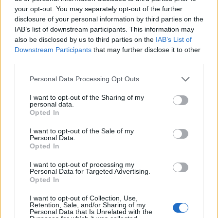
ενέργειες.
your opt-out. You may separately opt-out of the further
disclosure of your personal information by third parties on the
Τι πρέπει να κάνουν οι ωφελούμενοι
IAB’s list of downstream participants. This information may
also be disclosed by us to third parties on the
IAB’s List of
Downstream Participants
that may further disclose it to other
third parties.
Please note that this website/app uses one or more Google
Personal Data Processing Opt Outs
services and may gather and store information including but
not limited to your visit or usage behaviour. You may click to
I want to opt-out of the Sharing of my
personal data.
grant or deny consent to Google and its third-party tags to
Opted In
use your data for below specified purposes in below Google
consent section.
I want to opt-out of the Sale of my
Personal Data.
Opted In
I want to opt-out of processing my
Personal Data for Targeted Advertising.
Opted In
I want to opt-out of Collection, Use,
Retention, Sale, and/or Sharing of my
Personal Data that Is Unrelated with the