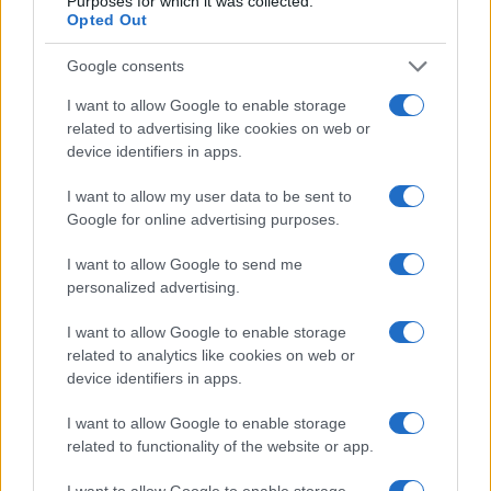
Purposes for which it was collected.
Opted Out
Google consents
I want to allow Google to enable storage
related to advertising like cookies on web or
device identifiers in apps.
I want to allow my user data to be sent to
Google for online advertising purposes.
I want to allow Google to send me
Το Υπουργείο Περιβάλλοντος και Ενέργειας καλεί τους
personalized advertising.
δικαιούχους να προχωρήσουν χωρίς καθυστέρηση στις
I want to allow Google to enable storage
απαραίτητες διαδικασίες.
related to analytics like cookies on web or
device identifiers in apps.
Η έγκαιρη ολοκλήρωση των εργασιών είναι κρίσιμη,
καθώς η παράταση αφορά την τελική προθεσμία
I want to allow Google to enable storage
υλοποίησης των παρεμβάσεων και όχι ένα ενδιάμεσο
related to functionality of the website or app.
στάδιο της διαδικασίας.
I want to allow Google to enable storage