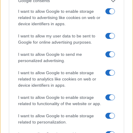
Google consents
I want to allow Google to enable storage
related to advertising like cookies on web or
device identifiers in apps.
I want to allow my user data to be sent to
Google for online advertising purposes.
I want to allow Google to send me
personalized advertising.
I want to allow Google to enable storage
Το 4ο επιστημονικό πεδίο εμφανίζει τη χαμηλότερη
related to analytics like cookies on web or
εκτίμηση κατώτατης ΕΒΕ, με τιμή 8,26.
device identifiers in apps.
Βαθμολογίες Πανελληνίων 2026: Τι ισχύει σε περίπτωση
I want to allow Google to enable storage
ισοβαθμίας
related to functionality of the website or app.
Η χαμηλότερη αυτή εκτίμηση συνδέεται με τη
I want to allow Google to enable storage
related to personalization.
βαθμολογική εικόνα του πεδίου και κυρίως με τις
επιδόσεις στα εξεταζόμενα μαθήματα, που επηρεάζουν