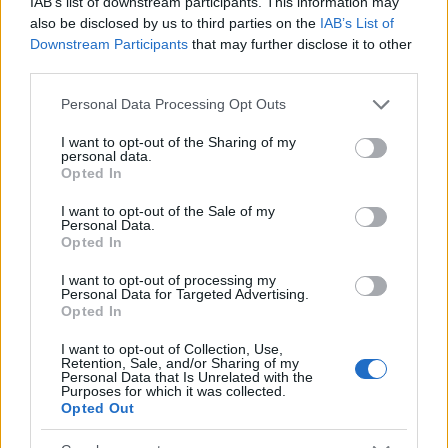
IAB’s list of downstream participants. This information may
το 4ο, σύμφωνα με τα στοιχεία του γραφήματος.
also be disclosed by us to third parties on the
IAB’s List of
Downstream Participants
that may further disclose it to other
Η χαμηλότερη τιμή στο 4ο πεδίο
third parties.
Please note that this website/app uses one or more Google
Personal Data Processing Opt Outs
services and may gather and store information including but
not limited to your visit or usage behaviour. You may click to
I want to opt-out of the Sharing of my
personal data.
grant or deny consent to Google and its third-party tags to
Opted In
use your data for below specified purposes in below Google
consent section.
I want to opt-out of the Sale of my
Personal Data.
Opted In
I want to opt-out of processing my
Personal Data for Targeted Advertising.
Opted In
I want to opt-out of Collection, Use,
Retention, Sale, and/or Sharing of my
Personal Data that Is Unrelated with the
Purposes for which it was collected.
Opted Out