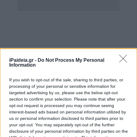
Η τιμή αυτή βρίσκεται λίγο κάτω από το 10 και δείχνει
iPaideia.gr -
Do Not Process My Personal
ότι οι υποψήφιοι των Επιστημών Υγείας ενδέχεται να
Information
βρεθούν αντιμέτωποι με ένα σχετικά υψηλό κατώτατο
όριο, σε σχέση με άλλα πεδία.
If you wish to opt-out of the sale, sharing to third parties, or
processing of your personal or sensitive information for
Το 1ο επιστημονικό πεδίο
targeted advertising by us, please use the below opt-out
section to confirm your selection. Please note that after your
Για το 1ο επιστημονικό πεδίο, η εκτίμηση της κατώτατης
opt-out request is processed you may continue seeing
ΕΒΕ ανέρχεται στο 8,97.
interest-based ads based on personal information utilized by
us or personal information disclosed to third parties prior to
Το πεδίο των Ανθρωπιστικών Σπουδών εμφανίζεται έτσι
your opt-out. You may separately opt-out of the further
χαμηλότερα από το 2ο και το 3ο πεδίο, αλλά πάνω από
disclosure of your personal information by third parties on the