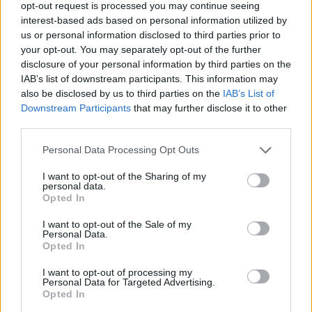
opt-out request is processed you may continue seeing
από τη βάση, με 43,06%, ενώ η Φυσική φτάνει το 39,71%
interest-based ads based on personal information utilized by
και η Βιολογία το 34,78%.
us or personal information disclosed to third parties prior to
your opt-out. You may separately opt-out of the further
Το 4ο πεδίο και η δυσκολία στα Μαθηματικά
disclosure of your personal information by third parties on the
IAB’s list of downstream participants. This information may
Στο 4ο επιστημονικό πεδίο, της Οικονομίας και
also be disclosed by us to third parties on the
IAB’s List of
Πληροφορικής, το μεγαλύτερο βάρος πέφτει στα
Downstream Participants
that may further disclose it to other
Μαθηματικά, όπου το 64,07% των υποψηφίων έγραψε
third parties.
κάτω από τη βάση.
Please note that this website/app uses one or more Google
Personal Data Processing Opt Outs
services and may gather and store information including but
Στην Οικονομία το ποσοστό κάτω από το 10 ανέρχεται
not limited to your visit or usage behaviour. You may click to
I want to opt-out of the Sharing of my
σε 48,09%, ενώ στην Πληροφορική φτάνει το 41,13%. Η
personal data.
grant or deny consent to Google and its third-party tags to
Opted In
Νεοελληνική Γλώσσα και Λογοτεχνία στο ίδιο πεδίο
use your data for below specified purposes in below Google
εμφανίζει ποσοστό 23,92% κάτω από τη βάση.
consent section.
I want to opt-out of the Sale of my
Personal Data.
Τα μαθήματα με ισχυρές υψηλές επιδόσεις
Opted In
I want to opt-out of processing my
Παρά τα υψηλά ποσοστά χαμηλών βαθμολογιών σε
Personal Data for Targeted Advertising.
αρκετά μαθήματα, υπάρχουν και μαθήματα όπου
Opted In
καταγράφεται σημαντική παρουσία υψηλών επιδόσεων.