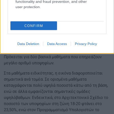
functionality and fraud prevention, and other
user protection.
CONFIRM
Στα ΕΠΑΛ, τα Νέα Ελληνικά και τα Μαθηματικά δείχνουν
σαφώς πιο δύσκολη εικόνα. Στα Νέα Ελληνικά, το 53,53%
Data Deletion
Data Access
Privacy Policy
των υποψηφίων έγραψε κάτω από τη βάση, ενώ στα
Μαθηματικά το αντίστοιχο ποσοστό φτάνει στο 58,53%.
Πρόκειται για δύο βασικά μαθήματα που επηρεάζουν
μεγάλο αριθμό υποψηφίων.
Στα μαθήματα ειδικότητας, η εικόνα διαφοροποιείται
σημαντικά ανά τομέα. Σε ορισμένα μαθήματα
καταγράφονται πολύ υψηλά ποσοστά κάτω από τη βάση,
ενώ σε άλλα εμφανίζονται σημαντικές ομάδες
υψηλόβαθμων. Ενδεικτικά, στο Αρχιτεκτονικό Σχέδιο το
ποσοστό των υποψηφίων στη ζώνη 18-20 φτάνει στο
23,50%, ενώ στον Προγραμματισμό Υπολογιστών το