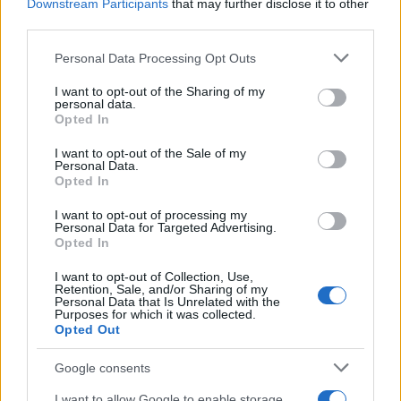
Downstream Participants
that may further disclose it to other
Στις Ανθρωπιστικές Σπουδές, τα Αρχαία και η Ιστορία
third parties.
είναι τα δύο μαθήματα που καταγράφουν τα μεγαλύτερα
Please note that this website/app uses one or more Google
ποσοστά κάτω από τη βάση, με 55,67% και 52,10%
Personal Data Processing Opt Outs
services and may gather and store information including but
αντίστοιχα. Αντίθετα, στα Λατινικά παρατηρείται ισχυρή
not limited to your visit or usage behaviour. You may click to
I want to opt-out of the Sharing of my
παρουσία υψηλόβαθμων, γεγονός που μπορεί να παίξει
personal data.
grant or deny consent to Google and its third-party tags to
Opted In
ρόλο στη διαφοροποίηση των μορίων μεταξύ των
use your data for below specified purposes in below Google
υποψηφίων.
consent section.
I want to opt-out of the Sale of my
Personal Data.
Στις Θετικές Σπουδές, η εικόνα είναι διαφορετική. Τα
Opted In
Μαθηματικά έχουν σχετικά χαμηλότερο ποσοστό κάτω
I want to opt-out of processing my
από τη βάση, στο 22,66%, ενώ στη Φυσική το 50,87%
Personal Data for Targeted Advertising.
Opted In
έγραψε από 15 έως 20. Στις Σπουδές Υγείας, η Χημεία
εμφανίζει ποσοστό 43,06% κάτω από τη βάση, ενώ στη
I want to opt-out of Collection, Use,
Βιολογία το αντίστοιχο ποσοστό είναι 34,78%.
Retention, Sale, and/or Sharing of my
Personal Data that Is Unrelated with the
Purposes for which it was collected.
Τι δείχνουν τα στοιχεία για τα ΕΠΑΛ
Opted Out
Google consents
I want to allow Google to enable storage