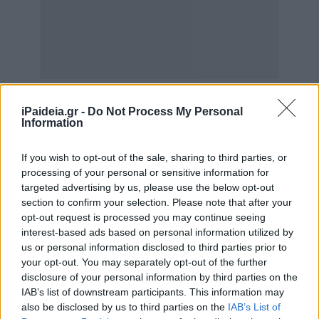
iPaideia.gr -
Do Not Process My Personal
Information
If you wish to opt-out of the sale, sharing to third parties, or
processing of your personal or sensitive information for
Ιδιαίτερη εικόνα παρουσιάζουν και τα Λατινικά. Αν και το
targeted advertising by us, please use the below opt-out
34,97% έγραψε κάτω από τη βάση, το 22,65% των
section to confirm your selection. Please note that after your
υποψηφίων κινήθηκε στη βαθμολογική ζώνη 18-20, ενώ
opt-out request is processed you may continue seeing
interest-based ads based on personal information utilized by
το 41,96% έγραψε από 15 έως 20. Αυτό δείχνει μεγάλη
us or personal information disclosed to third parties prior to
διασπορά στις επιδόσεις, με σημαντικό αριθμό
your opt-out. You may separately opt-out of the further
υποψηφίων να πετυχαίνει πολύ υψηλές βαθμολογίες.
disclosure of your personal information by third parties on the
IAB’s list of downstream participants. This information may
Η εικόνα ανά επιστημονικό πεδίο
also be disclosed by us to third parties on the
IAB’s List of