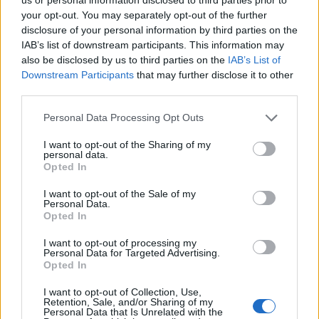
your opt-out. You may separately opt-out of the further
disclosure of your personal information by third parties on the
IAB’s list of downstream participants. This information may
also be disclosed by us to third parties on the
IAB’s List of
Στο πλαίσιο αυτό, ο Αναπληρωτής Υπουργός Εθνικής
Downstream Participants
that may further disclose it to other
third parties.
Οικονομίας και Οικονομικών Νίκος Παπαθανάσης
απέστειλε σχετική επιστολή προς τους επικεφαλής των
Please note that this website/app uses one or more Google
Personal Data Processing Opt Outs
τραπεζικών ιδρυμάτων που συμμετέχουν στο
services and may gather and store information including but
πρόγραμμα, με την οποία τους ενημερώνει για τον
not limited to your visit or usage behaviour. You may click to
I want to opt-out of the Sharing of my
personal data.
ορισμό της 2ας Ιουνίου 2026 ως καταληκτικής
grant or deny consent to Google and its third-party tags to
Opted In
use your data for below specified purposes in below Google
ημερομηνίας σύναψης των σχετικών δανειακών
consent section.
συμβάσεων, καθώς και για την ανάγκη έγκαιρης
I want to opt-out of the Sale of my
Personal Data.
ολοκλήρωσης των απαιτούμενων διαδικασιών.
Opted In
I want to opt-out of processing my
Personal Data for Targeted Advertising.
Opted In
I want to opt-out of Collection, Use,
Retention, Sale, and/or Sharing of my
Personal Data that Is Unrelated with the