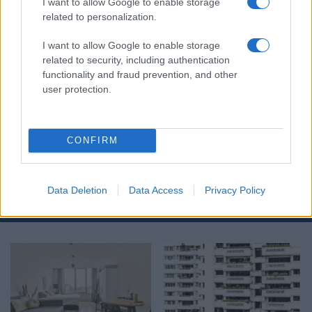
I want to allow Google to enable storage
related to personalization.
I want to allow Google to enable storage
related to security, including authentication
functionality and fraud prevention, and other
user protection.
Στην Κατηγορία:
ΕΙΔΗΣΕΙΣ
ΣΠΙΤΙ ΜΟΥ
ΣΠΙΤΙΑ
TAGS:
CONFIRM
Data Deletion
Data Access
Privacy Policy
ΔΙΑΒΑΣΤΕ ΑΚΟΜΑ