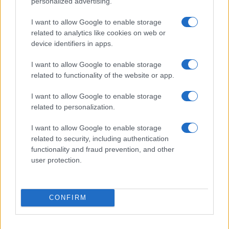
personalized advertising.
επισυναφθεί στην αίτηση σε ευδιάκριτη μορφή (σε
αρχείο τύπου PDF μεγέθους έως 2MB και όχι σε αρχείο
I want to allow Google to enable storage
τύπου φωτογραφίας).Το έντυπο θα πρέπει να είναι
related to analytics like cookies on web or
πλήρως συμπληρωμένο, περιλαμβάνοντας τα
device identifiers in apps.
απαιτούμενα πεδία, καθώς και τις υπογραφές, τις
I want to allow Google to enable storage
ημερομηνίες και τις σφραγίδες των δύο αρμόδιων
related to functionality of the website or app.
ιατρών με ευκρινή τρόπο.
I want to allow Google to enable storage
ΑΣΕΠ: Γιατί αποκλείστηκαν απόφοιτοι Πολυκλαδικών
related to personalization.
Λυκείων παρά την αναγνώριση των τίτλων τους
I want to allow Google to enable storage
Οι υποψήφιοι/ες πρέπει να συμπληρώσουν και να
related to security, including authentication
υποβάλουν ηλεκτρονική αίτηση συνοδευόμενη με το
functionality and fraud prevention, and other
Δελτίο Υγειονομικής Εξέτασης στο Α.Σ.Ε.Π.,
user protection.
αποκλειστικά μέσω του διαδικτυακού τόπου
www.asep.gr (Ηλεκτρονικές Υπηρεσίες > Αίτηση)
επιλέγοντας την αίτηση «1Κ/2024 Τεχνολογικής
CONFIRM
Εκπαίδευσης – Υποβολή Δελτίου Υγειονομικής
Εξέτασης».