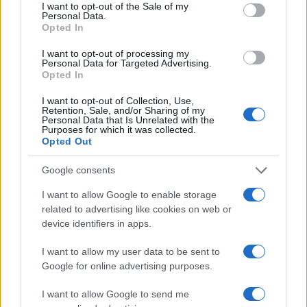
consent section.
I want to opt-out of the Sale of my
Personal Data.
Opted In
I want to opt-out of processing my
Personal Data for Targeted Advertising.
Opted In
I want to opt-out of Collection, Use,
Retention, Sale, and/or Sharing of my
Personal Data that Is Unrelated with the
Purposes for which it was collected.
Opted Out
Google consents
I want to allow Google to enable storage
related to advertising like cookies on web or
device identifiers in apps.
Μετά την ολοκλήρωση της διαδικασίας και την πλήρη
I want to allow my user data to be sent to
συμπλήρωση του Δελτίου Υγειονομικής Εξέτασης από
Google for online advertising purposes.
τους/τις δύο γνωματεύοντες/ουσες ιατρούς, το εν λόγω
I want to allow Google to send me
έντυπο θα πρέπει να σαρωθεί σε ευκρινή μορφή και να