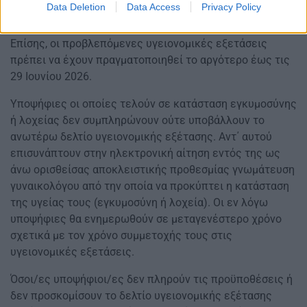
Data Deletion
Data Access
Privacy Policy
Οι υγειονομικές εξετάσεις
Επίσης, οι προβλεπόμενες υγειονομικές εξετάσεις
πρέπει να έχουν πραγματοποιηθεί το αργότερο έως τις
29 Ιουνίου 2026.
Υποψήφιες οι οποίες τελούν σε κατάσταση εγκυμοσύνης
ή λοχείας δεν συμπληρώνουν ούτε υποβάλλουν το
ανωτέρω δελτίο υγειονομικής εξέτασης. Αντ΄ αυτού
επισυνάπτουν στην ηλεκτρονική αίτηση εντός της ως
άνω ορισθείσας αποκλειστικής προθεσμίας γνωμάτευση
γυναικολόγου από την οποία να προκύπτει η κατάσταση
της υγείας τους (εγκυμοσύνη ή λοχεία). Οι εν λόγω
υποψήφιες θα ενημερωθούν σε μεταγενέστερο χρόνο
σχετικά με τον χρόνο συμμετοχής τους στις
υγειονομικές εξετάσεις.
Όσοι/ες υποψήφιοι/ες δεν πληρούν τις προϋποθέσεις ή
δεν προσκομίσουν το δελτίο υγειονομικής εξέτασης