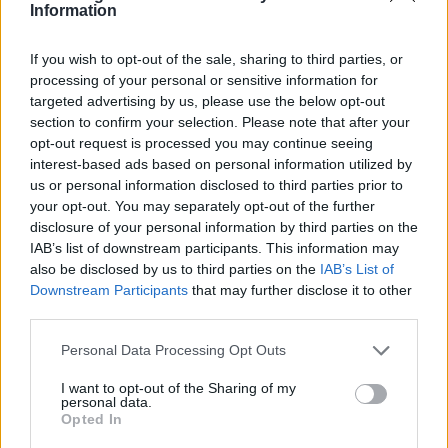
Information
ιατρικής γνωμάτευσης.
Αντιστοίχως, για τη διενέργεια της ψυχιατρικής
If you wish to opt-out of the sale, sharing to third parties, or
εξέτασης, απαιτείται η προσκόμιση του παραπεμπτικού
processing of your personal or sensitive information for
targeted advertising by us, please use the below opt-out
για Ψυχίατρο και του Δελτίου Υγειονομικής Εξέτασης
section to confirm your selection. Please note that after your
στον/στην γνωματεύοντα/ουσα Ψυχίατρο, προκειμένου
opt-out request is processed you may continue seeing
να συμπληρωθεί η αντίστοιχη γνωμάτευση.
interest-based ads based on personal information utilized by
us or personal information disclosed to third parties prior to
your opt-out. You may separately opt-out of the further
disclosure of your personal information by third parties on the
IAB’s list of downstream participants. This information may
also be disclosed by us to third parties on the
IAB’s List of
Downstream Participants
that may further disclose it to other
third parties.
Please note that this website/app uses one or more Google
Personal Data Processing Opt Outs
services and may gather and store information including but
not limited to your visit or usage behaviour. You may click to
I want to opt-out of the Sharing of my
personal data.
grant or deny consent to Google and its third-party tags to
Opted In
use your data for below specified purposes in below Google