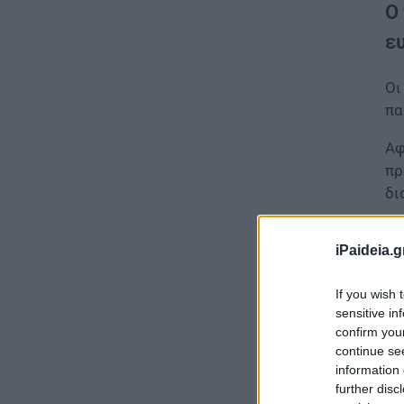
Ο
ε
Ο
πα
Αφ
πρ
δι
Γι
iPaideia.g
If you wish 
sensitive in
confirm you
continue se
information 
further disc