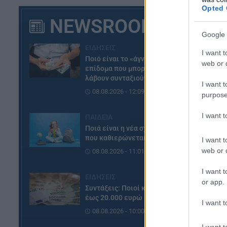
Opted 
NEWSROOM
Google 
ΕΙΔΗΣΕΙΣ
I want t
Ποιό είναι το «άγνωστο»
web or d
επίδομα που μπορούν να
λάβουν συνταξιούχοι
I want t
08.08.2026 - 12:09
purpose
I want 
ΠΑΙΔΕΙΑ
Ποιά είναι η νέα σχολική αργία
που καθιερώνεται
I want t
web or d
08.08.2026 - 11:01
I want t
ΕΙΔΗΣΕΙΣ
or app.
Συντάξεις: Ποιοί κερδίζουν
έως 20.000 ευρώ
I want t
08.08.2026 - 10:00
I want t