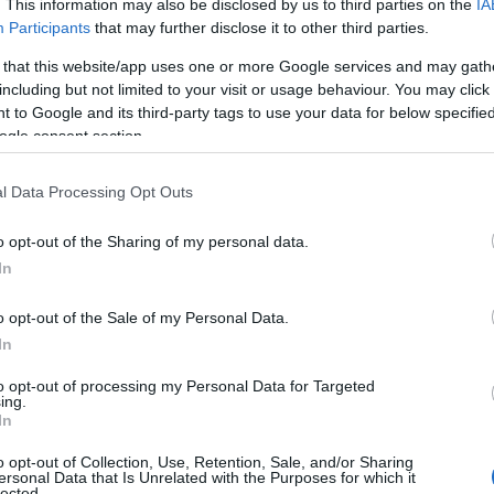
. This information may also be disclosed by us to third parties on the
IA
Participants
that may further disclose it to other third parties.
 that this website/app uses one or more Google services and may gath
including but not limited to your visit or usage behaviour. You may click 
 to Google and its third-party tags to use your data for below specifi
μφωνα με την παρέμβασή του, είναι αλήθεια ότι οι προ
ogle consent section.
ικουρικού προσωπικού. Ωστόσο, όπως τονίζει, αυτό δεν 
l Data Processing Opt Outs
βασική διαφορά βρίσκεται στο θεσμικό πλαίσιο. Το ΑΣΕΠ 
τικειμενικότητα και τη σωστή κατάταξη των υποψηφίων.
o opt-out of the Sharing of my personal data.
In
τίθετα, οι διαδικασίες για το επικουρικό προσωπικό είν
ονικό διάστημα, χωρίς όμως αυτό να σημαίνει ότι είναι 
o opt-out of the Sale of my Personal Data.
In
ΕΣ προσλήψεις ΑΣΕΠ: Αιτήσεις και ποιούς αφορά
to opt-out of processing my Personal Data for Targeted
ing.
In
o opt-out of Collection, Use, Retention, Sale, and/or Sharing
ersonal Data that Is Unrelated with the Purposes for which it
lected.