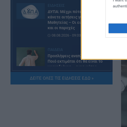
ΕΙΔΗΣΕΙΣ
authenti
ΔΥΠΑ: Μέχρι πότε μπορείτε να
κάνετε αιτήσεις για τις ΠΕΠΑΣ
Μαθητείας – Οι ειδικότητες
και οι παροχές
08.08.2026 - 09:03
ΠΑΙΔΕΙΑ
Προσλήψεις αναπληρωτών:
Ποιό εκτιμάται ότι θα είναι το
χρονοδιάγραμμα για φέτος
07.08.2026 - 20:00
ΔΕΙΤΕ ΟΛΕΣ ΤΙΣ ΕΙΔΗΣΕΙΣ ΕΔΩ »
ΠΑΙΔΕΙΑ
Διορισμοί εκπαιδευτικών:
Πότε βγαίνουν τα ονόματα
07.08.2026 - 19:21
ΕΙΔΗΣΕΙΣ