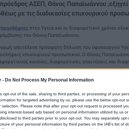
 πρόεδρος ΑΣΕΠ, Θάνος Παπαϊωάννου ,εξηγεί
υθέως με τις διαδικασίες επικουρικού προσω
ι
προσλήψεις
στην Υγεία και οι διαφορετικοί χρόνοι ολ
ρέμβασης του Θάνου Παπαϊωάννου.
ορμή αποτέλεσε πρόσφατη δήλωση του υφυπουργού Υγεία
οσλήψεις επικουρικού προσωπικού. Ο Θάνος Παπαϊωάννου 
αφορετικούς κανόνες, διαφορετικές απαιτήσεις και διαφ
ατί οι δύο διαδικασίες δεν είναι ίδιες
r -
Do Not Process My Personal Information
to opt-out of the sale, sharing to third parties, or processing of your per
formation for targeted advertising by us, please use the below opt-out s
r selection. Please note that after your opt-out request is processed y
eing interest-based ads based on personal information utilized by us or
disclosed to third parties prior to your opt-out. You may separately opt-
losure of your personal information by third parties on the IAB’s list of