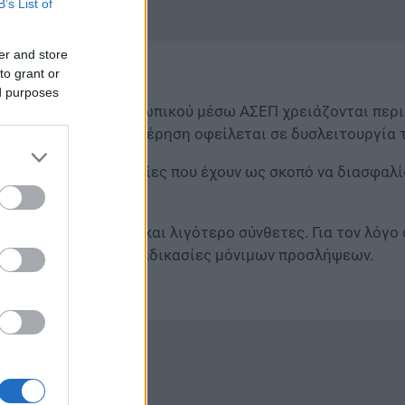
B’s List of
er and store
to grant or
ed purposes
σλήψεις μόνιμου προσωπικού μέσω ΑΣΕΠ χρειάζονται περ
σημαίνει ότι η καθυστέρηση οφείλεται σε δυσλειτουργία 
εφαρμόζει διαδικασίες που έχουν ως σκοπό να διασφαλίσ
αι πιο περιορισμένες και λιγότερο σύνθετες. Για τον λό
συγκρίσιμες με τις διαδικασίες μόνιμων προσλήψεων.