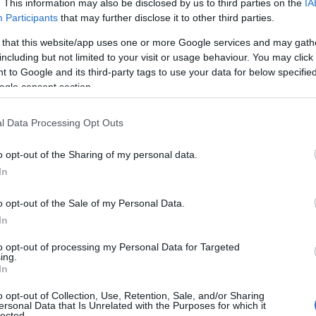
. This information may also be disclosed by us to third parties on the
IA
Participants
that may further disclose it to other third parties.
 that this website/app uses one or more Google services and may gath
including but not limited to your visit or usage behaviour. You may click 
 to Google and its third-party tags to use your data for below specifi
ogle consent section.
l Data Processing Opt Outs
o opt-out of the Sharing of my personal data.
In
o opt-out of the Sale of my Personal Data.
α τον λόγο αυτό, οι ενδιαφερόμενοι θα πρέπει να ελέγξο
In
ην τελευταία καταβολή.
to opt-out of processing my Personal Data for Targeted
ing.
ια ποσά θα καταβληθούν
In
o opt-out of Collection, Use, Retention, Sale, and/or Sharing
 ύψος του επιδόματος διαμορφώνεται ανάλογα με την πε
ersonal Data that Is Unrelated with the Purposes for which it
ς περιοχής κατοικίας του.
lected.