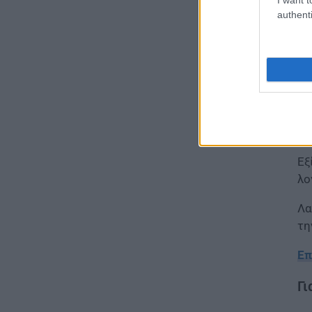
ποιες περιοχές της Αττικής
authenti
έχουν εντοπιστεί
Πώ
06.08.2026 - 15:31
Τι
ΠΑΙΔΕΙΑ
Ιδ
Διορισμοί εκπαιδευτικών
2026: Δείτε μέχρι ποια σειρά
ΑΣΕΠ έγιναν οι περσινοί
Οι
διορισμοί ΠΕ70
στ
06.08.2026 - 14:46
Εξ
λο
ΠΑΙΔΕΙΑ
ΑΣΕΠ: Το χρονοδιάγραμμα για
Λα
πίνακες, διορισμούς και
προσλήψεις αναπληρωτών
τη
06.08.2026 - 14:26
Επ
ΠΑΙΔΕΙΑ
Γι
Διορισμοί εκπαιδευτικών –
ΟΠΣΥΔ: Αυτά πρέπει να