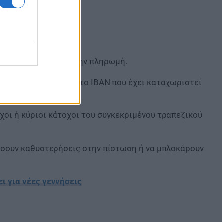
 έχουν δηλωθεί για την πληρωμή.
ι να βεβαιωθούν ότι το IBAN που έχει καταχωριστεί
χοι ή κύριοι κάτοχοι του συγκεκριμένου τραπεζικού
έσουν καθυστερήσεις στην πίστωση ή να μπλοκάρουν
ει για νέες γεννήσεις