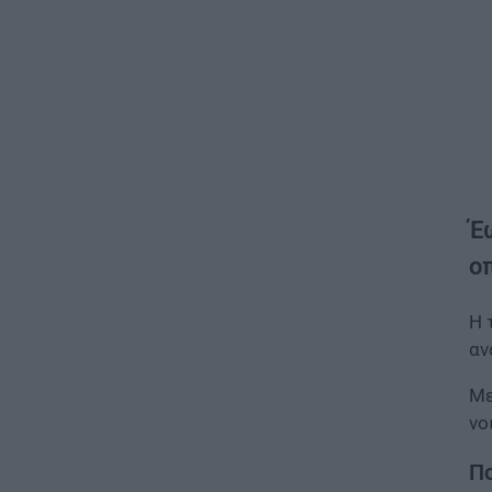
Έ
ο
Η 
αν
Με
νο
Πο