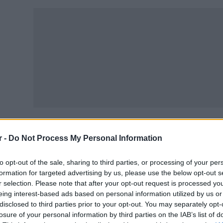
r -
Do Not Process My Personal Information
τελική δόση δεν αφορά όλους τους δικαιούχους του επιδ
to opt-out of the sale, sharing to third parties, or processing of your per
ην πληρωμή που αναμένεται έως το τέλος Ιουλίου περιλα
formation for targeted advertising by us, please use the below opt-out s
τανάλωση φυσικού αερίου, καθώς και όσοι έκαναν χρήση
r selection. Please note that after your opt-out request is processed y
eing interest-based ads based on personal information utilized by us or
 υπόλοιπες κατηγορίες δικαιούχων έχουν ήδη πληρωθεί 
disclosed to third parties prior to your opt-out. You may separately opt-
losure of your personal information by third parties on the IAB’s list of
άλληλοι Δημοσίου: Πώς επηρεάζονται οι μισθοί από το