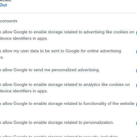
Out
ενίσχυση ξεκινά από τα 100 ευρώ και στις περισσότερες
consents
o allow Google to enable storage related to advertising like cookies on
evice identifiers in apps.
o allow my user data to be sent to Google for online advertising
s.
to allow Google to send me personalized advertising.
o allow Google to enable storage related to analytics like cookies on
evice identifiers in apps.
o allow Google to enable storage related to functionality of the website
α περιοχές με ιδιαίτερα χαμηλές θερμοκρασίες και αυξημ
ς και τα 1.200 ευρώ.
o allow Google to enable storage related to personalization.
διαφοροποίηση αυτή συνδέεται με τους κλιματικούς συν
υ επιδόματος.
o allow Google to enable storage related to security, including