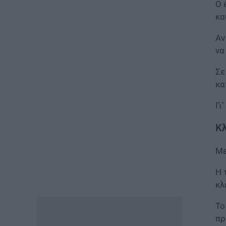
Ο 
προσέξετε πριν δηλώσετε
περιοχές
κα
06.08.2026 - 13:52
Αν
να
ΕΙΔΗΣΕΙΣ
Φωτοβολταϊκά στο μπαλκόνι:
Σε
Πώς μπορείτε να μειώσετε τον
λογαριασμό ρεύματος
κα
06.08.2026 - 13:01
Γι
ΕΙΔΗΣΕΙΣ
Κλ
Κοινωνικό Οικιακό Τιμολόγιο
Ρεύματος: Πότε ανοίγει η
Με
πλατφόρμα ξανά για τις
αιτήσεις
Η 
06.08.2026 - 12:40
κλ
ΕΙΔΗΣΕΙΣ
Το
Δημόσιο: Έντονες αντιδράσεις
πρ
για τη μοριοδότηση των