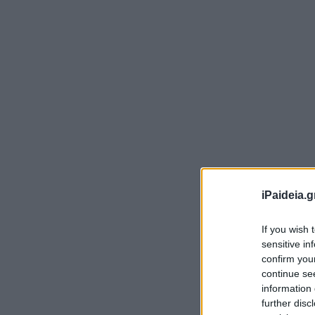
iPaideia.g
Η 
If you wish 
Στ
sensitive in
κα
confirm you
continue se
Οι
information 
further disc
Υπ