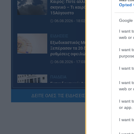
Καιρός: Πότε αλλάζει το
Opted 
σκηνικό – Τι καιρό θα κάνει τον
Η 
15Αύγουστο
Google 
06.08.2026 - 18:02
I want t
ΕΙΔΗΣΕΙΣ
web or d
Εξωδικαστικός Μηχανισμός:
Ξεπέρασαν τα 20 δισ. ευρώ οι
I want t
ρυθμίσεις οφειλών
purpose
06.08.2026 - 17:03
I want 
ΠΑΙΔΕΙΑ
I want t
Εκπαιδευτικοί: Ανακλήθηκαν
web or d
αποσπάσεις για τα σχολικά έτη
2026-2029
ΔΕΙΤΕ ΟΛΕΣ ΤΙΣ ΕΙΔΗΣΕΙΣ ΕΔΩ »
I want t
06.08.2026 - 16:03
Γι
or app.
έω
ΕΙΔΗΣΕΙΣ
I want t
Η 
Ιός Δυτικού Νείλου:
Αυξάνονται τα κρούσματα, σε
το
I want t