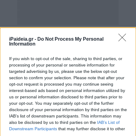
iPaideia.gr -
Do Not Process My Personal
Information
If you wish to opt-out of the sale, sharing to third parties, or
processing of your personal or sensitive information for
Συγκεκριμένα, δικαιούχοι είναι όσοι ήταν ασφαλιστικά
targeted advertising by us, please use the below opt-out
ενήμεροι έως τις 31 Δεκεμβρίου 2025 ως ασφαλισμένοι
section to confirm your selection. Please note that after your
του e-ΕΦΚΑ (πρώην ΟΓΑ), οι συνταξιούχοι του e-ΕΦΚΑ
opt-out request is processed you may continue seeing
interest-based ads based on personal information utilized by
(ΟΓΑ), οι συνταξιούχοι του Λογαριασμού Ανασφάλιστων
us or personal information disclosed to third parties prior to
Υπερηλίκων, καθώς και υπάλληλοι ή συνταξιούχοι
your opt-out. You may separately opt-out of the further
πρώην υπάλληλοι του ΟΠΕΚΑ και του e-ΕΦΚΑ που
disclosure of your personal information by third parties on the
καταβάλλουν τις προβλεπόμενες εισφορές.
IAB’s list of downstream participants. This information may
also be disclosed by us to third parties on the
IAB’s List of
Για τους εργάτες γης απαιτείται επιπλέον να έχουν
Downstream Participants
that may further disclose it to other
πραγματοποιήσει τουλάχιστον 150 ημέρες εργασίας
third parties.