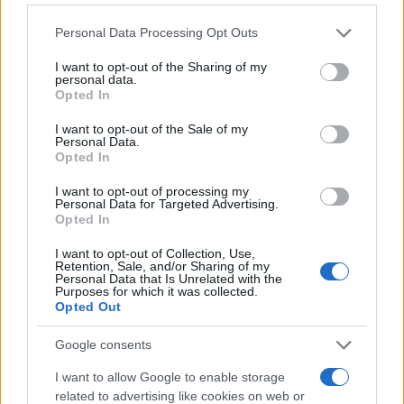
κατά το προηγούμενο δωδεκάμηνο.
Please note that this website/app uses one or more Google
Personal Data Processing Opt Outs
services and may gather and store information including but
Οι προϋποθέσεις για τα παιδιά
not limited to your visit or usage behaviour. You may click to
I want to opt-out of the Sharing of my
personal data.
grant or deny consent to Google and its third-party tags to
Βασική προϋπόθεση είναι οι δικαιούχοι να έχουν τρία ή
Opted In
use your data for below specified purposes in below Google
περισσότερα παιδιά, τα οποία επίσης πρέπει να είναι
consent section.
I want to opt-out of the Sale of my
δικαιούχοι των παροχών του ΛΑΕ/ΟΠΕΚΑ και να
Personal Data.
διαθέτουν ενεργή ασφαλιστική ικανότητα μέσω του
Opted In
γονέα.
I want to opt-out of processing my
Personal Data for Targeted Advertising.
Opted In
I want to opt-out of Collection, Use,
Retention, Sale, and/or Sharing of my
Personal Data that Is Unrelated with the
Purposes for which it was collected.
Opted Out
Google consents
I want to allow Google to enable storage
related to advertising like cookies on web or