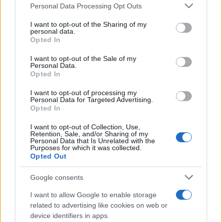
Please note that this website/app uses one or more Google
Personal Data Processing Opt Outs
services and may gather and store information including but
not limited to your visit or usage behaviour. You may click to
I want to opt-out of the Sharing of my
personal data.
grant or deny consent to Google and its third-party tags to
Opted In
use your data for below specified purposes in below Google
consent section.
I want to opt-out of the Sale of my
Personal Data.
Opted In
I want to opt-out of processing my
Personal Data for Targeted Advertising.
Opted In
I want to opt-out of Collection, Use,
Retention, Sale, and/or Sharing of my
Personal Data that Is Unrelated with the
Purposes for which it was collected.
Opted Out
Google consents
I want to allow Google to enable storage
related to advertising like cookies on web or
device identifiers in apps.