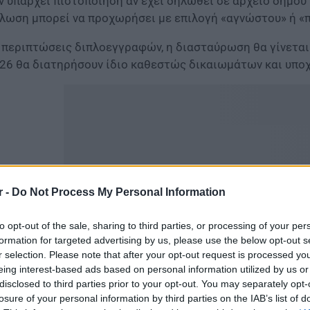
ν υπάρχει πιστοποίηση αν έχει δηλωθεί σε αρχείο δήμου 
λωση μπορεί να προχωρήσει με επιλογή «αγνώστου» ή «
 περιπτώσεις διπλοεγγραφών, η διασταύρωση θα γίνεται
26 θα διατηρήσουν ίδιο καθεστώς δικαιωμάτων και υπο
r -
Do Not Process My Personal Information
to opt-out of the sale, sharing to third parties, or processing of your per
formation for targeted advertising by us, please use the below opt-out s
r selection. Please note that after your opt-out request is processed y
eing interest-based ads based on personal information utilized by us or
disclosed to third parties prior to your opt-out. You may separately opt-
losure of your personal information by third parties on the IAB’s list of
μοθετική παρέμβαση από το υπουργείο Ανάπτυξης αναφο