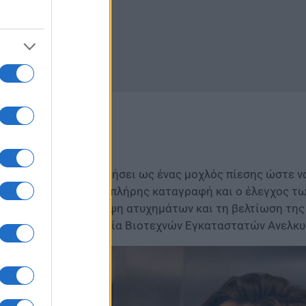
θήματα
ς ουσίας θα λειτουργήσει ως ένας μοχλός πίεσης ώστε ν
ση της ασφάλειας, η πλήρης καταγραφή και ο έλεγχος τω
, με στόχο την πρόληψη ατυχημάτων και τη βελτίωση της
ην Πανελλήνια Ομοσπονδία Βιοτεχνών Εγκαταστατών Ανελ