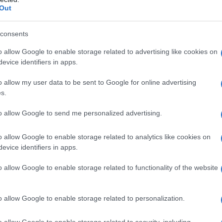
Out
consents
o allow Google to enable storage related to advertising like cookies on
evice identifiers in apps.
o allow my user data to be sent to Google for online advertising
s.
νελλήνιες 2026: Τα εξεταστικά κέντρα για Μουσικά Μα
to allow Google to send me personalized advertising.
αναγραφή αριθμού στο παραστατικό εκτιμάται ότι επί τη
o allow Google to enable storage related to analytics like cookies on
ογραφή. Ο βασικός στόχος της απογραφής είναι η ενίσχυ
evice identifiers in apps.
ικίνδυνων ανελκυστήρων σε δημόσια και ιδιωτικά κτίρια
ίνεται ότι είναι προς τη θετική κατεύθυνση και από τ
o allow Google to enable storage related to functionality of the website
o allow Google to enable storage related to personalization.
o allow Google to enable storage related to security, including