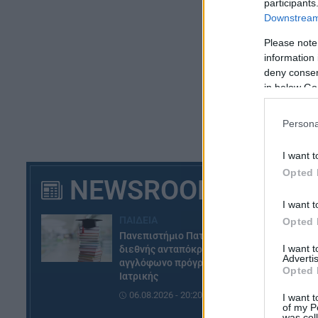
participants
συ
Downstream 
αφ
Please note
information 
Ο 
deny consent
Μ
in below Go
Ει
Persona
φο
Μη
I want t
Opted 
Η 
NEWSROOM
αν
I want t
κο
ΠΑΙΔΕΙΑ
Opted 
το
Πανεπιστήμιο Πατρών: Ισχυρή
I want 
Κα
διεθνής ανταπόκριση στο νέο
Advertis
αγγλόφωνο πρόγραμμα
Opted 
Ιατρικής
06.08.2026 - 20:20
I want t
of my P
was col