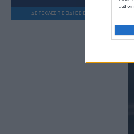
Εκπαιδευτικοί: Ανακλήθηκαν
authenti
αποσπάσεις για τα σχολικά έτη
2026-2029
ΔΕΙΤΕ ΟΛΕΣ ΤΙΣ ΕΙΔΗΣΕΙΣ ΕΔΩ »
06.08.2026 - 16:03
ΕΙΔΗΣΕΙΣ
Ιός Δυτικού Νείλου:
Αυξάνονται τα κρούσματα, σε
ποιες περιοχές της Αττικής
έχουν εντοπιστεί
06.08.2026 - 15:31
ΠΑΙΔΕΙΑ
Διορισμοί εκπαιδευτικών
2026: Δείτε μέχρι ποια σειρά
ΑΣΕΠ έγιναν οι περσινοί
διορισμοί ΠΕ70
06.08.2026 - 14:46
ΠΑΙΔΕΙΑ