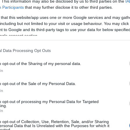
. This information may also be disclosed by us to third parties on the
IA
ντηρητών περιλαμβάνεται στο πολυνομοσχέδιο που συζητ
Participants
that may further disclose it to other third parties.
ορούν τον έλεγχο της απογραφής τους.
 that this website/app uses one or more Google services and may gath
including but not limited to your visit or usage behaviour. You may click 
υπεύθυνος συντηρητής-εγκαταστάτης υποχρεούτα
 to Google and its third-party tags to use your data for below specifi
ητρώο
ogle consent section.
δικότερα, προβλέπεται ότι ο υπεύθυνος συντηρητής-εγκ
l Data Processing Opt Outs
ρολογικού παραστατικού για παροχή υπηρεσιών συντήρη
τρώο.
o opt-out of the Sharing of my personal data.
In
παράλειψη αναγραφής του αριθμού απογραφής στο παραστ
άλογες διοικητικές κυρώσεις και στον συντηρητή όπως α
o opt-out of the Sale of my Personal Data.
ινοποίησης σε Μητρώο του υπουργείου Ανάπτυξης των π
In
ν έλεγχο συμμόρφωσης και για επιβολή των διοικητικών
to opt-out of processing my Personal Data for Targeted
ταναλωτή.
ing.
In
o opt-out of Collection, Use, Retention, Sale, and/or Sharing
ersonal Data that Is Unrelated with the Purposes for which it
lected.