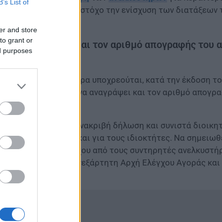
B’s List of
είται στη Βουλή με στόχο την ενίσχυση των διατάξεων 
er and store
to grant or
ι να αναγράψει και τον αριθμό απογραφής του 
ed purposes
αταστάτης ανελκυστήρα υποχρεούται, κατά την έκδοση τ
σης-εγκατάστασης, να αναγράψει και τον αριθμό απογρ
ατικό ισούται με ανακριβή δήλωση και συνιστά διοικητ
υτές προβλέπονται και για τους ιδιοκτήτες. Να σημειω
ιστοποιητικών ελέγχου από τους συντηρητές ανελκυστήρ
 κυρώσεων είναι η Ανεξάρτητη Αρχή Ελέγχου Αγοράς και