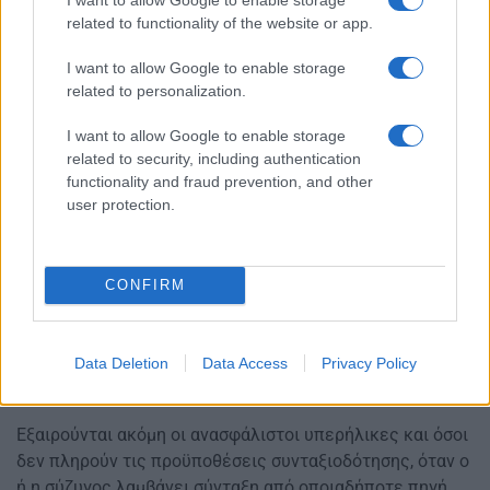
related to functionality of the website or app.
Υπάρχουν και περιουσιακά κριτήρια. Η συνολική
I want to allow Google to enable storage
φορολογητέα αξία της ακίνητης περιουσίας του
related to personalization.
αιτούντος δεν μπορεί να υπερβαίνει τις 90.000 ευρώ,
ενώ το τεκμήριο αντικειμενικής δαπάνης για κινητή
I want to allow Google to enable storage
περιουσία, όπως ΙΧ, μοτοσικλέτες ή δίκυκλα, δεν μπορεί
related to security, including authentication
να ξεπερνά τις 6.000 ευρώ.
functionality and fraud prevention, and other
user protection.
Ποιοι εξαιρούνται από την παροχή
Από το επίδομα εξαιρούνται οι μοναχοί και οι μοναχές
CONFIRM
που διαμένουν σε Ιερές Μονές και συντηρούνται από
αυτές.
Data Deletion
Data Access
Privacy Policy
Επίσης, δεν δικαιούνται την παροχή όσοι εκτίουν ποινή
στερητική της ελευθερίας.
Εξαιρούνται ακόμη οι ανασφάλιστοι υπερήλικες και όσοι
δεν πληρούν τις προϋποθέσεις συνταξιοδότησης, όταν ο
ή η σύζυγος λαμβάνει σύνταξη από οποιαδήποτε πηγή