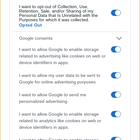
μειώνεται κατά 1/35 για κάθε έτος που υπολείπεται.
I want to opt-out of Collection, Use,
Retention, Sale, and/or Sharing of my
Τα εισοδηματικά και περιουσιακά όρια
Personal Data that Is Unrelated with the
Purposes for which it was collected.
Opted Out
Το συνολικό ετήσιο ατομικό φορολογητέο εισόδημα, μαζί
με το απαλλασσόμενο ή φορολογούμενο με ειδικό τρόπο
Google consents
εισόδημα, δεν πρέπει να υπερβαίνει τα 4.320 ευρώ.
I want to allow Google to enable storage
Για έγγαμους, το συνολικό ετήσιο οικογενειακό εισόδημα
related to advertising like cookies on web or
δεν πρέπει να ξεπερνά τα 8.640 ευρώ.
device identifiers in apps.
ΟΠΕΚΑ: Οι αλλαγές στο επίδομα παιδιού
I want to allow my user data to be sent to
Google for online advertising purposes.
Στο εισόδημα δεν υπολογίζονται οι οικονομικές
ενισχύσεις που χορηγούνται σε άτομα με αναπηρία λόγω
I want to allow Google to send me
personalized advertising.
της αναπηρίας τους, το διατροφικό επίδομα για
πάσχοντες από χρόνια νεφρική ανεπάρκεια τελικού
I want to allow Google to enable storage
σταδίου και μεταμοσχευμένους, το επίδομα ανεργίας,
related to analytics like cookies on web or
καθώς και η διατροφή που καταβάλλεται σε ανήλικο
device identifiers in apps.
τέκνο με δικαστική απόφαση, συμβολαιογραφική πράξη ή
ιδιωτικό έγγραφο.
I want to allow Google to enable storage