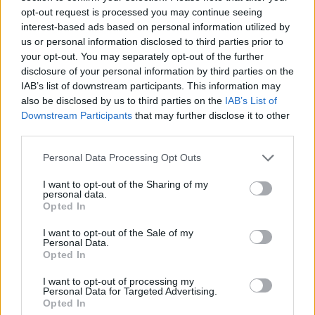
opt-out request is processed you may continue seeing
interest-based ads based on personal information utilized by
us or personal information disclosed to third parties prior to
your opt-out. You may separately opt-out of the further
disclosure of your personal information by third parties on the
IAB’s list of downstream participants. This information may
also be disclosed by us to third parties on the
IAB’s List of
Downstream Participants
that may further disclose it to other
third parties.
Please note that this website/app uses one or more Google
Personal Data Processing Opt Outs
services and may gather and store information including but
not limited to your visit or usage behaviour. You may click to
I want to opt-out of the Sharing of my
personal data.
grant or deny consent to Google and its third-party tags to
Opted In
use your data for below specified purposes in below Google
Η διαμονή στην Ελλάδα πρέπει να συνεχίζεται και μετά
consent section.
I want to opt-out of the Sale of my
τη λήψη της παροχής. Το πλήρες ποσό καταβάλλεται σε
Personal Data.
όσους πληρούν τα κριτήρια και έχουν συμπληρώσει
Opted In
τουλάχιστον 35 πλήρη έτη διαμονής στη χώρα.
I want to opt-out of processing my
Personal Data for Targeted Advertising.
Αν τα έτη διαμονής είναι λιγότερα από 35, το ποσό
Opted In