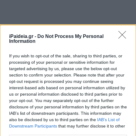
iPaideia.gr -
Do Not Process My Personal
Το πρόγραμμα «Μαριέττα Γιαννάκου» εντάσσεται σε έναν
Information
ευρύτερο σχεδιασμό για την αναβάθμιση των σχολικών
υποδομών της χώρας.
If you wish to opt-out of the sale, sharing to third parties, or
processing of your personal or sensitive information for
Σύμφωνα με τη Σοφία Ζαχαράκη, ο στόχος είναι έως το
targeted advertising by us, please use the below opt-out
2029 να έχουν ολοκληρωθεί αντίστοιχες παρεμβάσεις
section to confirm your selection. Please note that after your
opt-out request is processed you may continue seeing
σε 2.000 σχολεία.
interest-based ads based on personal information utilized by
us or personal information disclosed to third parties prior to
Η υπουργός χαρακτήρισε το πρόγραμμα μέρος μιας
your opt-out. You may separately opt-out of the further
συνολικής στρατηγικής επένδυσης στις σχολικές
disclosure of your personal information by third parties on the
υποδομές, με σύγχρονα κτίρια και περισσότερες
IAB’s list of downstream participants. This information may
ευκαιρίες για τους μαθητές.
also be disclosed by us to third parties on the
IAB’s List of
Downstream Participants
that may further disclose it to other
Οι επόμενες 450 σχολικές μονάδες
third parties.