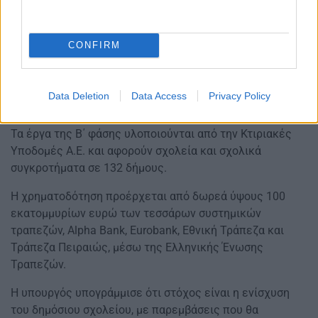
αίθουσες, τις αυλές, τους χώρους δημιουργίας και
συνεργασίας.
CONFIRM
Media Labs σε 500 δημόσια σχολεία: Τι αλλάζει για
μαθητές και εκπαιδευτικούς
Data Deletion
Data Access
Privacy Policy
Ποιος υλοποιεί και χρηματοδοτεί τα έργα
Τα έργα της Β΄ φάσης υλοποιούνται από την Κτιριακές
Υποδομές Α.Ε. και αφορούν σχολεία και σχολικά
συγκροτήματα σε 132 δήμους.
Η χρηματοδότηση προέρχεται από δωρεά ύψους 100
εκατομμυρίων ευρώ των τεσσάρων συστημικών
τραπεζών, Alpha Bank, Eurobank, Εθνική Τράπεζα και
Τράπεζα Πειραιώς, μέσω της Ελληνικής Ένωσης
Τραπεζών.
Η υπουργός υπογράμμισε ότι στόχος είναι η ενίσχυση
του δημόσιου σχολείου, με παρεμβάσεις που θα