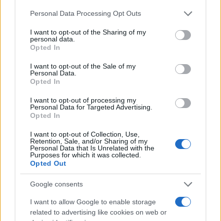
Please note that this website/app uses one or more Google
Personal Data Processing Opt Outs
services and may gather and store information including but
not limited to your visit or usage behaviour. You may click to
I want to opt-out of the Sharing of my
personal data.
grant or deny consent to Google and its third-party tags to
Opted In
use your data for below specified purposes in below Google
consent section.
I want to opt-out of the Sale of my
Personal Data.
Opted In
I want to opt-out of processing my
Personal Data for Targeted Advertising.
Opted In
I want to opt-out of Collection, Use,
Retention, Sale, and/or Sharing of my
Personal Data that Is Unrelated with the
Purposes for which it was collected.
Opted Out
Google consents
I want to allow Google to enable storage
related to advertising like cookies on web or