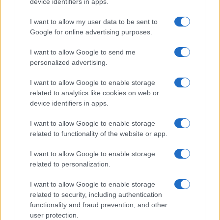
device identifiers in apps.
I want to allow my user data to be sent to
Google for online advertising purposes.
I want to allow Google to send me
personalized advertising.
I want to allow Google to enable storage
related to analytics like cookies on web or
Η επόμενη φάση του προγράμματος θα αφορά επιπλέον
device identifiers in apps.
450 σχολικές μονάδες. Οι σχετικές μελέτες αναμένεται
να αρχίσουν από τον Σεπτέμβριο, μέσα στο σχολικό έτος
I want to allow Google to enable storage
2026-2027.
related to functionality of the website or app.
Με τον τρόπο αυτό, η διαδικασία δεν περιορίζεται στα
I want to allow Google to enable storage
238 σχολεία της τρέχουσας φάσης, αλλά προχωρά με
related to personalization.
νέο κύκλο προετοιμασίας για ακόμη περισσότερες
παρεμβάσεις.
I want to allow Google to enable storage
related to security, including authentication
Η κ. Ζαχαράκη τόνισε ότι η Παιδεία δεν αφορά μόνο
functionality and fraud prevention, and other
προγράμματα σπουδών και μεταρρυθμίσεις, αλλά και τις
user protection.