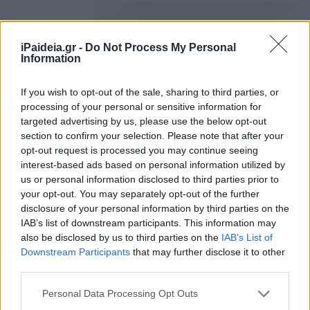
Διαμαρτυρία από μαθητές
iPaideia.gr -
Do Not Process My Personal
Μουσικών Σχολείων: Τα
Information
προβλήματα που αντιμετωπίζουν
στις σπουδές τους
If you wish to opt-out of the sale, sharing to third parties, or
29/11/2023 - 10:03
processing of your personal or sensitive information for
targeted advertising by us, please use the below opt-out
section to confirm your selection. Please note that after your
opt-out request is processed you may continue seeing
Καθηγητές: Να αλλάξει το
interest-based ads based on personal information utilized by
σύστημα μεταθέσεων –
us or personal information disclosed to third parties prior to
αποσπάσεων στα Μουσικά
your opt-out. You may separately opt-out of the further
Σχολεία
disclosure of your personal information by third parties on the
06/04/2023 - 13:32
IAB’s list of downstream participants. This information may
also be disclosed by us to third parties on the
IAB’s List of
Downstream Participants
that may further disclose it to other
third parties.
Καταγγελίες για μουσικά σχολεία:
Δείτε γιατί
Please note that this website/app uses one or more Google
Personal Data Processing Opt Outs
services and may gather and store information including but
23/11/2022 - 11:50