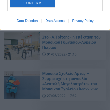
εισαγωγής στα Μουσικά Σχολεία
CONFIRM
μη προσελθόντων μαθητών λόγω
ανωτέρας βίας
06/07/2022 - 17:32
Data Deletion
Data Access
Privacy Policy
Στο «Α.Τρίτσης» η επέκταση του
Μουσικού Γυμνασίου-Λυκείου
Πειραιά
01/07/2022 - 21:10
Μουσικό Σχολείο Άρτας –
Συμμετοχή στη συναυλία
«Ανατολή Μεγαλοστράτα» του
Μουσικού Σχολείου Ιωαννίνων
27/06/2022 - 17:32