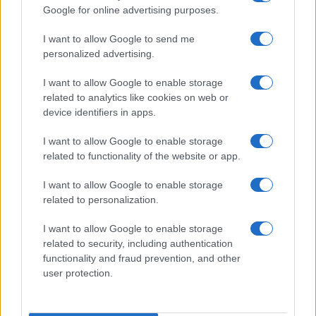
ιδιωτών μουσικών
Google for online advertising purposes.
04/09/2022 - 10:05
I want to allow Google to send me
personalized advertising.
«Η εκπαίδευση στο Ρέθυμνο κατά
I want to allow Google to enable storage
και μετά την έλευση των
related to analytics like cookies on web or
προσφύγων»
device identifiers in apps.
03/09/2022 - 13:00
I want to allow Google to enable storage
related to functionality of the website or app.
Μουσικά Σχολεία: Εγκρίθηκε η
I want to allow Google to enable storage
συγχρηματοδότηση μέσω ΕΣΠΑ –
related to personalization.
Η απόφαση
I want to allow Google to enable storage
25/08/2022 - 14:47
related to security, including authentication
functionality and fraud prevention, and other
user protection.
Κεφαλίδου: Άρση του
αποκλεισμού από τη διαδικασία