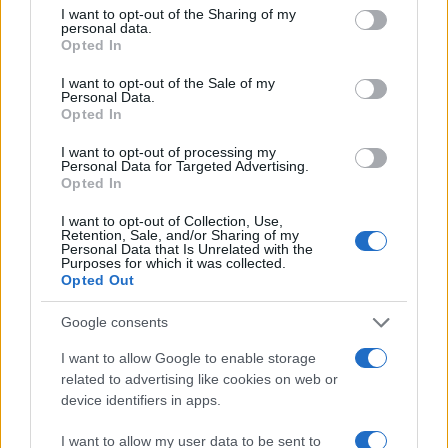
not limited to your visit or usage behaviour. You may click to
I want to opt-out of the Sharing of my
personal data.
grant or deny consent to Google and its third-party tags to
Opted In
use your data for below specified purposes in below Google
Επιμόρφωση του Εκπαιδευτικού
consent section.
I want to opt-out of the Sale of my
δυναμικού μουσικών ειδικοτήτων
Personal Data.
Opted In
των Μουσικών Σχολείων
26/10/2022 - 20:20
I want to opt-out of processing my
Personal Data for Targeted Advertising.
Opted In
I want to opt-out of Collection, Use,
Γονείς: Εξίσωση του δικαιώματος
Retention, Sale, and/or Sharing of my
μεταφοράς των μαθητών στα
Personal Data that Is Unrelated with the
Purposes for which it was collected.
Καλλιτεχνικά με τα Μουσικά
Opted Out
σχολεία
27/09/2022 - 19:33
Google consents
I want to allow Google to enable storage
related to advertising like cookies on web or
Μουσικά σχολεία: Πρόσκληση
device identifiers in apps.
υποβολής αιτήσεων για ένταξη
στον πίνακα εμπειροτεχνών
I want to allow my user data to be sent to