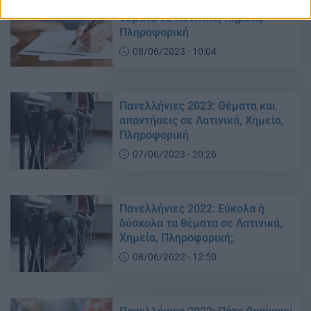
Πανελλήνιες 2023: Δείτε ΕΔΩ τα
θέματα σε Λατινικά, Χημεία,
Πληροφορική
08/06/2023 - 10:04
Πανελλήνιες 2023: Θέματα και
απαντήσεις σε Λατινικά, Χημεία,
Πληροφορική
07/06/2023 - 20:26
Πανελλήνιες 2022: Εύκολα ή
δύσκολα τα θέματα σε Λατινικά,
Χημεία, Πληροφορική;
08/06/2022 - 12:50