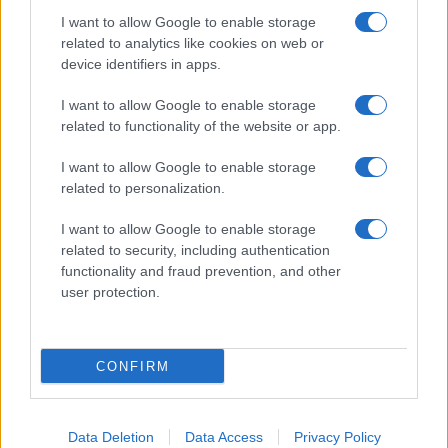
Πανελλήνιες 2024: Δείτε πρώτοι
I want to allow Google to enable storage
τα θέματα και τις απαντήσεις σε
related to analytics like cookies on web or
Λατινικά, Χημεία, Πληροφορική
device identifiers in apps.
05/06/2024 - 20:23
I want to allow Google to enable storage
related to functionality of the website or app.
Πανελλήνιες 2024: Προτεινόμενα
I want to allow Google to enable storage
θέματα και απαντήσεις για
related to personalization.
Χημεία και Πληροφορική
28/05/2024 - 09:06
I want to allow Google to enable storage
related to security, including authentication
functionality and fraud prevention, and other
user protection.
Πανελλήνιες 2023: Εύκολα ή
δύσκολα τα θέματα σε Λατινικά,
Χημεία, Πληροφορική;
CONFIRM
08/06/2023 - 11:57
Data Deletion
Data Access
Privacy Policy