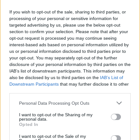
Πανελλήνιες 2025:
Ανακοινώθηκαν τα θέματα σε
If you wish to opt-out of the sale, sharing to third parties, or
Λατινικά, Χημεία, Πληροφορική
processing of your personal or sensitive information for
targeted advertising by us, please use the below opt-out
04/06/2025 - 07:02
section to confirm your selection. Please note that after your
opt-out request is processed you may continue seeing
interest-based ads based on personal information utilized by
Πανελλήνιες 2025: Δείτε πρώτοι
us or personal information disclosed to third parties prior to
τα θέματα στα Λατινικά, τη
your opt-out. You may separately opt-out of the further
Χημεία και την Πληροφορική
disclosure of your personal information by third parties on the
IAB’s list of downstream participants. This information may
03/06/2025 - 20:38
also be disclosed by us to third parties on the
IAB’s List of
Downstream Participants
that may further disclose it to other
third parties.
Πανελλήνιες 2025: ΝΕΑ
Please note that this website/app uses one or more Google
Personal Data Processing Opt Outs
προτεινόμενα θέματα στη Χημεία
services and may gather and store information including but
– Απαντήσεις
not limited to your visit or usage behaviour. You may click to
I want to opt-out of the Sharing of my
personal data.
10/04/2025 - 08:05
grant or deny consent to Google and its third-party tags to
Opted In
use your data for below specified purposes in below Google
consent section.
I want to opt-out of the Sale of my