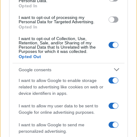
Personal Data.
Πώς λειτουργεί ο έρωτας στον
Opted In
εγκέφαλο – Γιατί λέμε «Έχουμε
χημεία»
I want to opt-out of processing my
Personal Data for Targeted Advertising.
16/02/2025 - 08:41
Opted In
I want to opt-out of Collection, Use,
Retention, Sale, and/or Sharing of my
Personal Data that Is Unrelated with the
Πανελλήνιες 2024: Απαιτητικά τα
Purposes for which it was collected.
θέματα στη Χημεία – Τι λένε οι
Opted Out
εκπαιδευτικοί
Google consents
06/06/2024 - 11:26
I want to allow Google to enable storage
related to advertising like cookies on web or
device identifiers in apps.
Πανελλήνιες 2024: Τα θέματα και
οι απαντήσεις σε Λατινικά,
I want to allow my user data to be sent to
Χημεία, Πληροφορική ΕΔΩ
Google for online advertising purposes.
06/06/2024 - 10:11
I want to allow Google to send me
personalized advertising.