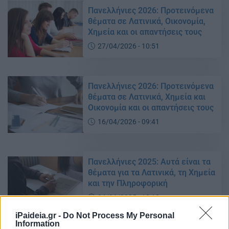
Πανελλήνιες 2026: Προτεινόμενα
θέματα σε Λατινικά, Οικονομία,
Χημεία και οι απαντήσεις τους
27/04/2026 - 10:51
Πανελλήνιες 2026: Προτεινόμενα
θέματα σε Λατινικά, Χημεία και
Οικονομία και οι απαντήσεις τους
16/04/2026 - 09:41
Πανελλήνιες 2025: Αυτά είναι τα
θέματα για τα Λατινικά, τη Χημεία
και την Πληροφορική
04/06/2025 - 10:13
iPaideia.gr -
Do Not Process My Personal
Information