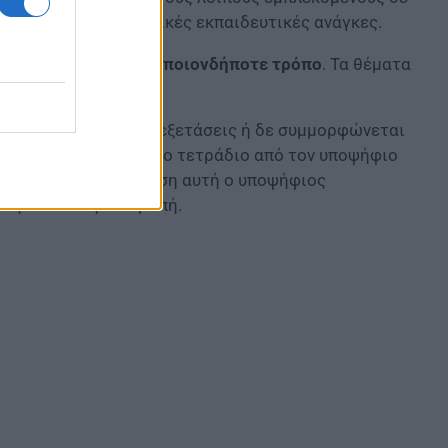
με αναπηρία και ειδικές εκπαιδευτικές ανάγκες.
οιονδήποτε και με οποιονδήποτε τρόπο
. Τα θέματα
ενος δολιεύεται τις εξετάσεις ή δε συμμορφώνεται
αζόμενους, αφαιρούν το τετράδιο από τον υποψήφιο
ροπής. Στην περίπτωση αυτή ο υποψήφιος
ά η Λυκειακή Επιτροπή.