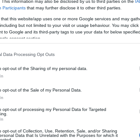
. This information may also be disclosed by us to third parties on the
IA
Participants
that may further disclose it to other third parties.
 that this website/app uses one or more Google services and may gath
including but not limited to your visit or usage behaviour. You may click 
 to Google and its third-party tags to use your data for below specifi
ogle consent section.
μφωνα με τις ισχύουσες διατάξεις, οι υποψήφιοι κατά 
l Data Processing Opt Outs
ρουν μαζί τους βιβλία, τετράδια, σημειώσεις, διορθωτικ
οιαδήποτε άλλα ηλεκτρονικά μέσα μετάδοσης ή λήψης π
o opt-out of the Sharing of my personal data.
In
 εξεταζόμενοι επιτρέπεται να έχουν στυλό μόνο ανεξίτηλ
ωμετρικά όργανα και μπουκαλάκι με νερό ή αναψυκτικό. Τ
o opt-out of the Sale of my Personal Data.
ρά μόνο αν το διευκρινίζουν οι οδηγίες των θεμάτων.
In
νονται δεκτοί στις εξετάσεις με βασικό αποδεικτικό στοι
to opt-out of processing my Personal Data for Targeted
ing.
αραίτητο να έχουν άλλο αποδεικτικό στοιχείο (ταυτότητ
In
 περίπτωση κατά την οποία εξεταζόμενος, κατά την προσ
o opt-out of Collection, Use, Retention, Sale, and/or Sharing
νητό τηλέφωνο, θα το παραδίδει στον Πρόεδρο της Επιτρο
ersonal Data that Is Unrelated with the Purposes for which it
lected.