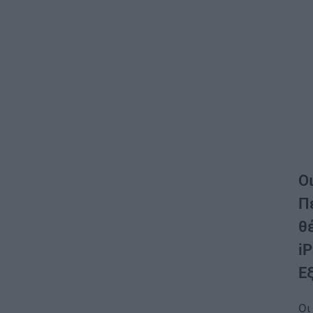
Ο
Πέ
θέ
iP
Ε
Ο