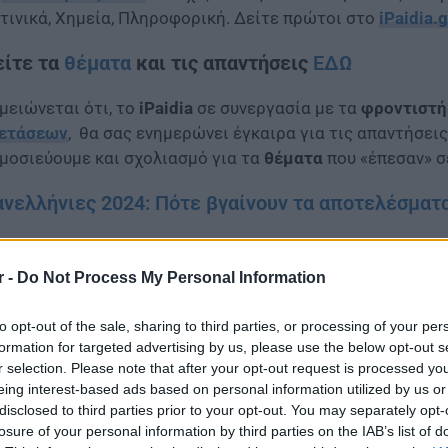
τινικά, Χημεία, Πληροφορική. Δείτε πρώτοι στο
iPaidia.g
είτε τα
θέματα
και τις απαντήσεις
ΕΔΩ
μειώνεται ότι, το
iPaidia
σε συνεργασία με τα
φροντιστή
ετάσεων
, θα σας ενημερώνει έγκαιρα για τις απαντήσει
μοσιεύουμε και σχολιασμό για τα
θέματα
που «έπεσαν» σ
νελλήνιες 2024: Πότε βγαίνουν τα αποτελέσμα
r -
Do Not Process My Personal Information
to opt-out of the sale, sharing to third parties, or processing of your per
formation for targeted advertising by us, please use the below opt-out s
r selection. Please note that after your opt-out request is processed y
eing interest-based ads based on personal information utilized by us or
disclosed to third parties prior to your opt-out. You may separately opt-
losure of your personal information by third parties on the IAB’s list of