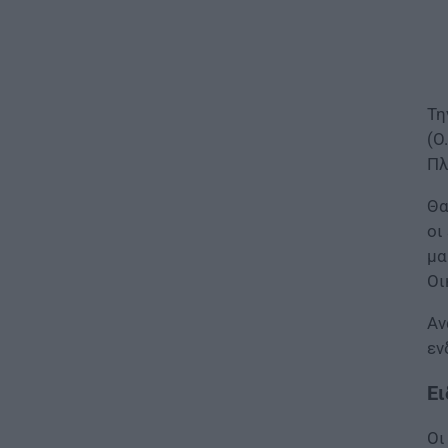
ΓΕΣ: Κατάταξη επιτυχόντων
στη Στρατιωτική Σχολή
Ευελπίδων
06.08.2026 - 19:17
Τη
ΕΙΔΗΣΕΙΣ
(Ο
Καιρός: Πότε αλλάζει το
σκηνικό – Τι καιρό θα κάνει τον
Πλ
15Αύγουστο
06.08.2026 - 18:02
Θα
οι
ΕΙΔΗΣΕΙΣ
μα
Εξωδικαστικός Μηχανισμός:
Οι
Ξεπέρασαν τα 20 δισ. ευρώ οι
ρυθμίσεις οφειλών
Αν
06.08.2026 - 17:03
εν
Ει
ΠΑΙΔΕΙΑ
Εκπαιδευτικοί: Ανακλήθηκαν
αποσπάσεις για τα σχολικά έτη
Οι