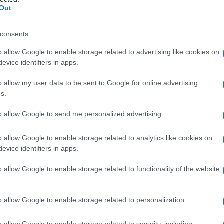
τά τη λήξη της εξέτασης, ο υποψήφιος θα παραλαμβάνει 
Out
ις αίθουσες πρέπει ο πρόεδρος της Επιτροπής του Ε.Κ. 
υς να παραδίδουν τα κινητά τους και ότι η κατοχή κινητ
consents
νιστά επαρκή λόγο μηδενισμού τους. Τόσο κατά την παρά
o allow Google to enable storage related to advertising like cookies on
οψήφιος θα υπογράψει σε ειδική κατάσταση ενώπιον του
evice identifiers in apps.
ιος την ευθύνη της παράδοσης και παραλαβής του κινητού
o allow my user data to be sent to Google for online advertising
s.
to allow Google to send me personalized advertising.
o allow Google to enable storage related to analytics like cookies on
evice identifiers in apps.
o allow Google to enable storage related to functionality of the website
o allow Google to enable storage related to personalization.
 ανωτέρω ισχύουν επίσης για τους επιτηρητές, το βοηθη
o allow Google to enable storage related to security, including