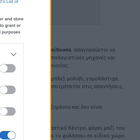
B’s List of
er and store
to grant or
ed purposes
την είσοδό τους στην αίθουσα
απαγορεύεται να
ό, κινητά τηλέφωνα, υπολογιστικές μηχανές και
ληροφοριών ή επικοινωνίας.
ης μελάνης (μαύρο ή μπλε), μολύβι, γομολάστιχα,
ο μολύβι γενικά δεν επιτρέπεται στις απαντήσεις,
χείο το Δελτίο εξεταζομένου και δεν είναι
α ή διαβατήριο).
έλευσή του στο Εξεταστικό Κέντρο, φέρει μαζί του
πής Ε.Κ., ο οποίος θα το φυλάσσει σε ειδικό χώρο.