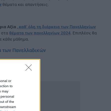
r
θέματα και απαντήσεις.
ρια Αξία
,
καθ’ όλη τη διάρκεια των Πανελληνίων
ς στα
θέματα των πανελληνίων 2024
. Επιπλέον, θα
ε κάθε μάθημα.
τα των Πανελλαδικών
sonal or
ection to
ou may
 personal
out of the
 downstream