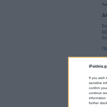
Λα
Δ
Ση
Εξ
δη
Πα
iPaideia.g
If you wish 
sensitive in
confirm you
continue se
information 
further disc