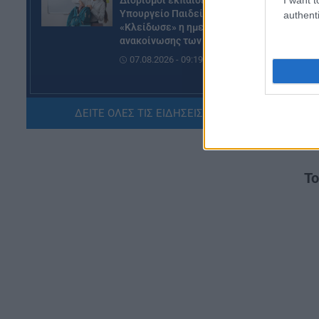
Διορισμοί εκπαιδευτικών –
Υπουργείο Παιδείας:
κά
authenti
«Κλείδωσε» η ημερομηνία
ανακοίνωσης των ονομάτων
Επ
07.08.2026 - 09:19
θα
Εφ
ΕΙΔΗΣΕΙΣ
πρ
ΟΠΕΚΑ: Σήμερα η πληρωμή του
ΔΕΙΤΕ ΟΛΕΣ ΤΙΣ ΕΙΔΗΣΕΙΣ ΕΔΩ »
επιδόματος των 1.000 ευρώ –
κα
Ποιοί θα το λάβουν
πα
07.08.2026 - 08:59
Τ
ΠΑΙΔΕΙΑ
Πανεπιστήμιο Πατρών: Ισχυρή
διεθνής ανταπόκριση στο νέο
αγγλόφωνο πρόγραμμα
Ιατρικής
06.08.2026 - 20:20
ΕΙΔΗΣΕΙΣ