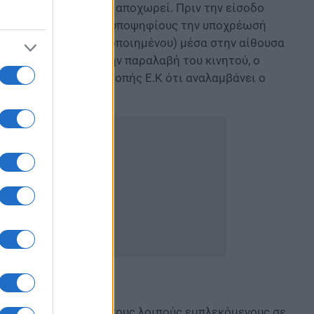
το κινητό του και θα αποχωρεί. Πριν την είσοδο
να υπενθυμίζει στους υποψηφίους την υποχρέωσή
ού (έστω και απενεργοποιημένου) μέσα στην αίθουσα
δοση όσο και κατά την παραλαβή του κινητού, ο
 προέδρου της Επιτροπής Ε.Κ ότι αναλαμβάνει ο
 του.
τικό προσωπικό και τους λοιπούς εμπλεκόμενους σε