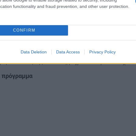
θε Εξεταστικό Κέντρο, καθώς επίσης και για υποψήφιους 
cation functionality and fraud prevention, and other user protection.
ίσης,
απαγορεύεται η γνωστοποίηση των θεμάτων σε οπ
 αναρτώνται στην επίσημη ιστοσελίδα του ΥΠΑΙΘ.
CONFIRM
όσον οι επιτηρητές διαπιστώσουν, ότι κάποιος εξεταζόμ
ος τις υποδείξεις τους ή παρενοχλεί τους λοιπούς εξετ
Data Deletion
Data Access
Privacy Policy
ι ενημερώνουν αμέσως τον πρόεδρο της Λυκειακής Επιτ
ραμένει εντός της αίθουσας, μέχρι να αποφασίσει σχετικ
ο πρόγραμμα