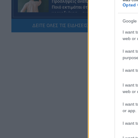
τη
Προσλήψεις αναπληρωτών:
Opted 
Ποιό εκτιμάται ότι θα είναι το
χρονοδιάγραμμα για φέτος
Google 
07.08.2026 - 20:00
ΔΕΙΤΕ ΟΛΕΣ ΤΙΣ ΕΙΔΗΣΕΙΣ ΕΔΩ »
I want t
ΠΑΙΔΕΙΑ
web or d
Διορισμοί εκπαιδευτικών:
Πότε βγαίνουν τα ονόματα
I want t
purpose
07.08.2026 - 19:21
I want 
ΕΙΔΗΣΕΙΣ
Ποιοί σπουδαστές θα λάβουν
I want t
επίδομα 600 ευρώ
web or d
07.08.2026 - 18:19
I want t
Η 
ΕΙΔΗΣΕΙΣ
or app.
δι
Επίδομα έως 500 ευρώ τον
μήνα: Οι δικαιούχοι
I want t
Η 
07.08.2026 - 17:08
πα
I want t