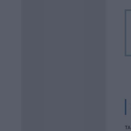
Πώς αμείβονται όσοι
εργαστούν – Τι ισχύει για
πενθήμερο, εξαήμερο και
άδεια
07.08.2026 - 14:30
ΠΑΙΔΕΙΑ
Παιδικοί σταθμοί ΕΣΠΑ 2026 –
2027: Δείτε πότε αναμένονται
τα προσωρινά αποτελέσματα
για τα voucher
07.08.2026 - 13:52
ΕΙΔΗΣΕΙΣ
Ιός Δυτικού Νείλου: Στο
«κόκκινο» φέτος η Αττική –
Πώς μεταδίδεται, ποια είναι τα
συμπτώματα, ποια είναι τα
μέτρα προστασίας
07.08.2026 - 13:19
TA