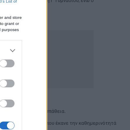
την Α’ Λυκείου και τη Γ’ Γυμνασίου, ενώ ο
B’s List of
er and store
to grant or
ed purposes
ατική προσωπική προσπάθεια.
ικογένειας, γεγονός που έκανε την καθημερινότητά