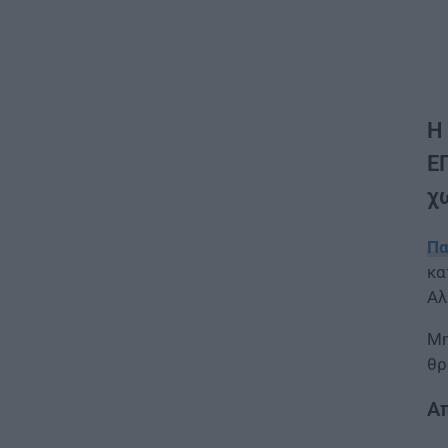
Η
Ε
χ
Πα
κα
Αλ
Μη
θρ
Απ