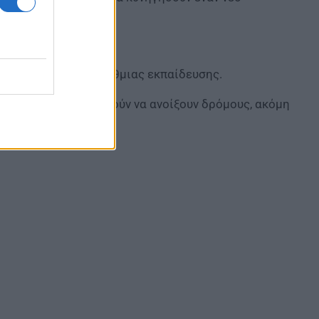
κατώφλι της τριτοβάθμιας εκπαίδευσης.
ίστη στον στόχο μπορούν να ανοίξουν δρόμους, ακόμη