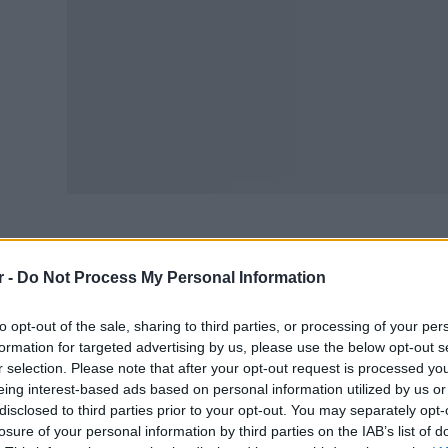
Μαρία Πανάγου ετοιμάζεται να κάνει το επόμενο βήμα στη
r -
Do Not Process My Personal Information
ολουθήσει τον χώρο της Νοσηλευτικής.
to opt-out of the sale, sharing to third parties, or processing of your per
ως αναφέρει στον ΤΑΧΥΔΡΟΜΟ, στόχος της είναι να προ
formation for targeted advertising by us, please use the below opt-out s
υ βοηθού νοσηλευτή.
r selection. Please note that after your opt-out request is processed y
eing interest-based ads based on personal information utilized by us or
χρονιά δεν ήταν εύκολη. Η ίδια έπρεπε να συνδυάσει το δ
disclosed to third parties prior to your opt-out. You may separately opt-
losure of your personal information by third parties on the IAB’s list of