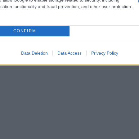
αγγελματικό δρόμο.
cation functionality and fraud prevention, and other user protection.
CONFIRM
 φθινόπωρο, η Μαρία Πανάγου φιλοδοξεί να περάσει το 
επιτυχία της υπενθυμίζει ότι η γνώση, η επιμονή και η π
ι όταν η καθημερινότητα μοιάζει γεμάτη εμπόδια.
Data Deletion
Data Access
Privacy Policy