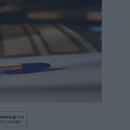
aideia.gr
στα
στη Google