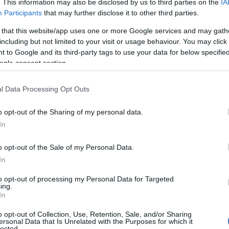
άβαζε μαζί με τα δύο μικρότερα παιδιά της, που φοιτούν σ
. This information may also be disclosed by us to third parties on the
IA
γαλύτερος γιος της είναι ήδη φοιτητής.
Participants
that may further disclose it to other third parties.
 that this website/app uses one or more Google services and may gath
ρίς φροντιστήριο, με προσωπική προσπάθεια
including but not limited to your visit or usage behaviour. You may click 
 to Google and its third-party tags to use your data for below specifi
ogle consent section.
l Data Processing Opt Outs
o opt-out of the Sharing of my personal data.
In
o opt-out of the Sale of my Personal Data.
In
to opt-out of processing my Personal Data for Targeted
ing.
In
επιτυχία της ήρθε χωρίς φροντιστήριο, αλλά με συστημ
o opt-out of Collection, Use, Retention, Sale, and/or Sharing
ράλληλα, στήριζε τη μεγάλη κτηνοτροφική μονάδα της ο
ersonal Data that Is Unrelated with the Purposes for which it
lected.