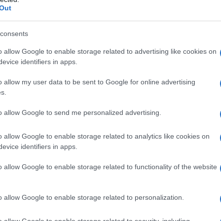
ς ακόμη πιο απαιτητική.
Out
consents
o allow Google to enable storage related to advertising like cookies on
evice identifiers in apps.
o allow my user data to be sent to Google for online advertising
s.
to allow Google to send me personalized advertising.
o allow Google to enable storage related to analytics like cookies on
evice identifiers in apps.
o allow Google to enable storage related to functionality of the website
ιστορία της Μαρίας Πανάγου δείχνει ότι η προσπάθεια δεν
εκδικηθούν ακόμη και μέσα σε δύσκολες συνθήκες.
o allow Google to enable storage related to personalization.
πορεία της από τα θρανία του Εσπερινού ΕΠΑΛ Αλμυρού μ
ράδειγμα δύναμης για όσους σκέφτονται να επιστρέψουν 
o allow Google to enable storage related to security, including