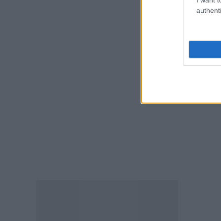
επ
authenti
ΕΙΔΗΣΕΙΣ
Γονικές παροχές και δωρεές:
Οι «παγίδες» και τα λάθη
07.08.2026 - 16:19
Το
ΠΑΙΔΕΙΑ
Η 
ΝΕΟ φοιτητικό επίδομα: Για
κα
ποιούς φοιτητές
07.08.2026 - 15:54
ΠΑΙΔΕΙΑ
Τεχνητή Νοημοσύνη στα
σχολεία: Οι νέοι κανόνες για
μαθητές και εκπαιδευτικούς –
Τι απαγορεύεται
07.08.2026 - 15:45
ΕΙΔΗΣΕΙΣ
Δεκαπενταύγουστος 2026: