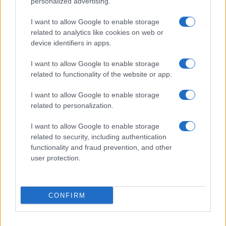
personalized advertising.
Αναστάτωση στις Πανελλήνιες
2024: Αντιδράσεις για τις
I want to allow Google to enable storage
απαντήσεις – Δείτε σε ποιό
related to analytics like cookies on web or
μάθημα
device identifiers in apps.
12/06/2024 - 09:35
I want to allow Google to enable storage
related to functionality of the website or app.
Πανελλήνιες 2024: Δείτε ΕΔΩ τα
I want to allow Google to enable storage
θέματα και τις απαντήσεις για
related to personalization.
Αρχαία, Μαθηματικά, Βιολογία
04/06/2024 - 10:20
I want to allow Google to enable storage
related to security, including authentication
functionality and fraud prevention, and other
user protection.
Πανελλήνιες 2024: Θέματα και
απαντήσεις σε Αρχαία,
Μαθηματικά, Βιολογία
CONFIRM
03/06/2024 - 20:17