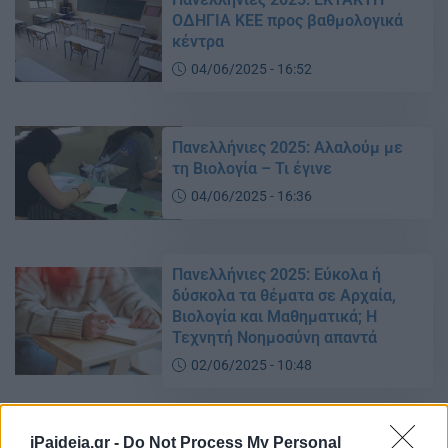
ΟΔΗΓΙΑ ΚΕΕ προς βαθμολογικά
κέντρα
04/06/2025 - 16:52
Πανελλήνιες 2025: Αλαλούμ με
τη Βιολογία – Τι έγινε
04/06/2025 - 16:36
Πανελλήνιες 2025: Εύκολα ή
δύσκολα τα θέματα σε Αρχαία,
Βιολογία και Μαθηματικά; Η
Τεχνητή Νοημοσύνη απαντά
02/06/2025 - 10:48
iPaideia.gr -
Do Not Process My Personal
Πανελλήνιες 2025: Αυτά είναι τα