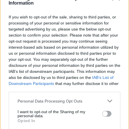
Information
θέματα σε Μαθηματικά, Αρχαία,
Βιολογία
If you wish to opt-out of the sale, sharing to third parties, or
02/06/2025 - 10:11
processing of your personal or sensitive information for
targeted advertising by us, please use the below opt-out
section to confirm your selection. Please note that after your
Πανελλήνιες 2025:
opt-out request is processed you may continue seeing
Ανακοινώθηκαν τα θέματα σε
interest-based ads based on personal information utilized by
Μαθηματικά, Αρχαία, Βιολογία
us or personal information disclosed to third parties prior to
your opt-out. You may separately opt-out of the further
02/06/2025 - 07:25
disclosure of your personal information by third parties on the
IAB’s list of downstream participants. This information may
also be disclosed by us to third parties on the
IAB’s List of
Downstream Participants
Πανελλήνιες 2025: Δείτε πρώτοι
that may further disclose it to other
third parties.
τα θέματα και τις απαντήσεις σε
Αρχαία, Μαθηματικά, Βιολογία
Please note that this website/app uses one or more Google
Personal Data Processing Opt Outs
01/06/2025 - 10:47
services and may gather and store information including but
not limited to your visit or usage behaviour. You may click to
I want to opt-out of the Sharing of my
personal data.
grant or deny consent to Google and its third-party tags to
Opted In
use your data for below specified purposes in below Google
Πανελλήνιες 2025: ΝΕΑ