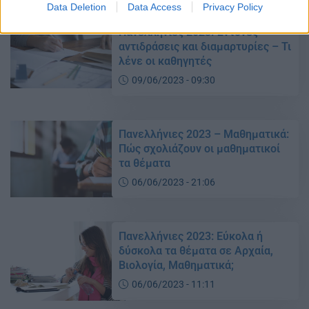
Data Deletion
Data Access
Privacy Policy
Προβλήματα σε μάθημα στις
Πανελλήνιες 2023: Έντονες
αντιδράσεις και διαμαρτυρίες – Τι
λένε οι καθηγητές
09/06/2023 - 09:30
Πανελλήνιες 2023 – Μαθηματικά:
Πώς σχολιάζουν οι μαθηματικοί
τα θέματα
06/06/2023 - 21:06
Πανελλήνιες 2023: Εύκολα ή
δύσκολα τα θέματα σε Αρχαία,
Βιολογία, Μαθηματικά;
06/06/2023 - 11:11