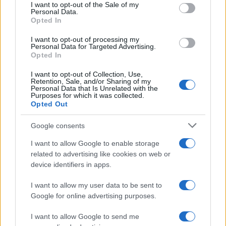
consent section.
I want to opt-out of the Sale of my
προτεινόμενα θέματα στη
Personal Data.
Βιολογία
Opted In
12/03/2025 - 08:35
I want to opt-out of processing my
Personal Data for Targeted Advertising.
Opted In
Πανελλήνιες 2025: Ευκαιρίες
I want to opt-out of Collection, Use,
καριέρας πέρα από τα
Retention, Sale, and/or Sharing of my
Personal Data that Is Unrelated with the
συνηθισμένα – Όταν η Φυσική
Purposes for which it was collected.
συναντά τη Βιολογία
Opted Out
25/02/2025 - 08:20
Google consents
I want to allow Google to enable storage
related to advertising like cookies on web or
Πανελλήνιες 2025: Τα
device identifiers in apps.
προτεινόμενα θέματα στη
Βιολογία
I want to allow my user data to be sent to
07/02/2025 - 08:04
Google for online advertising purposes.
I want to allow Google to send me