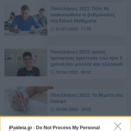
Πανελλήνιες 2022: Πότε θα
ανακοινωθούν οι βαθμολογίες
στα Ειδικά Μαθήματα
01/07/2022 - 11:39
Πανελλήνιες 2022: Ιρανός
πρόσφυγας αρίστευσε ενώ πριν 3
χρόνια δεν μιλούσε καν ελληνικά!
30/06/2022 - 09:32
Πανελλήνιες 2022: Τα θέματα στα
Ιταλικά
29/06/2022 - 20:35
iPaideia.gr -
Do Not Process My Personal