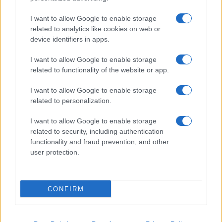
μίλησε με τον Ιρανό πρόσφυγα
I want to allow Google to enable storage
που αρίστευσε – Τι είπαν
related to analytics like cookies on web or
29/06/2022 - 12:54
device identifiers in apps.
I want to allow Google to enable storage
related to functionality of the website or app.
Πανελλήνιες 2022: Έρχεται
πτώση στις βάσεις μετά τις
I want to allow Google to enable storage
χαμηλές βαθμολογίες
related to personalization.
29/06/2022 - 11:30
I want to allow Google to enable storage
related to security, including authentication
functionality and fraud prevention, and other
Πανελλήνιες 2022: Υποψήφιοι
user protection.
περιγράφουν πως έσπασαν τα
κοντέρ των βαθμών και πέτυχαν
το όνειρό τους
CONFIRM
29/06/2022 - 10:11