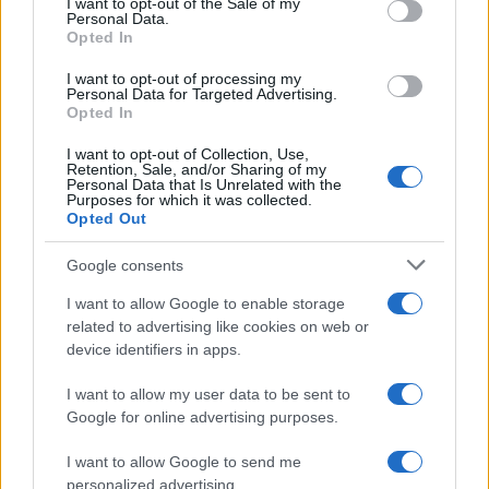
I want to opt-out of the Sale of my
Personal Data.
Πανελλήνιες 2022: Πτώση των
Opted In
βάσεων μετά τις χαμηλές
βαθμολογίες
I want to opt-out of processing my
Personal Data for Targeted Advertising.
29/06/2022 - 14:30
Opted In
I want to opt-out of Collection, Use,
Retention, Sale, and/or Sharing of my
Πανελλήνιες 2022: 1 στις 3
Personal Data that Is Unrelated with the
Purposes for which it was collected.
υποψηφίους εκτός ΑΕΙ
Opted Out
29/06/2022 - 13:22
Google consents
I want to allow Google to enable storage
Πανελλήνιες – βάσεις 2022:
related to advertising like cookies on web or
Δείτε τις εκτιμήσεις για τις
device identifiers in apps.
δημοφιλείς σχολές ΑΕΙ
I want to allow my user data to be sent to
29/06/2022 - 13:01
Google for online advertising purposes.
I want to allow Google to send me
Πανελλήνιες 2022: Ο Μητσοτάκης
personalized advertising.