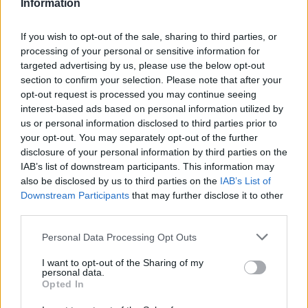
Πανελλήνιες – βαθμολογίες
Information
2022: Καλύτερες οι επιδόσεις
των μαθητών ΕΠΑΛ
If you wish to opt-out of the sale, sharing to third parties, or
processing of your personal or sensitive information for
29/06/2022 - 19:50
targeted advertising by us, please use the below opt-out
section to confirm your selection. Please note that after your
opt-out request is processed you may continue seeing
Πανελλήνιες 2022 : Πολύτεκνη
interest-based ads based on personal information utilized by
μητέρα πέρασε στο Πολυτεχνείο
us or personal information disclosed to third parties prior to
– Πώς πέτυχε χωρίς
your opt-out. You may separately opt-out of the further
φροντιστήριο
disclosure of your personal information by third parties on the
IAB’s list of downstream participants. This information may
29/06/2022 - 16:49
also be disclosed by us to third parties on the
IAB’s List of
Downstream Participants
that may further disclose it to other
third parties.
Πανελλήνιες 2022: Γιατί πάτωσαν
Please note that this website/app uses one or more Google
οι μαθητές στα μαθηματικά – Οι
Personal Data Processing Opt Outs
services and may gather and store information including but
εκτιμήσεις της ΕΜΕ
not limited to your visit or usage behaviour. You may click to
I want to opt-out of the Sharing of my
29/06/2022 - 16:14
personal data.
grant or deny consent to Google and its third-party tags to
Opted In
use your data for below specified purposes in below Google
consent section.