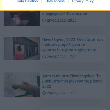
Data Deletion
Data Access
Privacy Policy
Πανελλήνιες 2022: Σε ποιά
μαθήματα έγραψαν χειρότερα οι
υποψήφιοι – Τα στοιχεία
28/06/2022 - 20:55
Πανελλήνιες 2022: Οι πρώτοι των
πρώτων μοιράζονται τα
«μυστικά» της επιτυχίας τους
28/06/2022 - 17:49
Αποτελέσματα Πανελληνίων: Τα
μαθήματα που ρίχνουν τις βάσεις
2022
28/06/2022 - 17:07