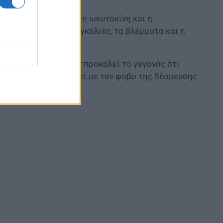
λλησης, κυριαρχούν η ωκυτοκίνη και η
κειότητας, όπως οι αγκαλιές, τα βλέμματα και η
.
ν πίστη. Ενδιαφέρον προκαλεί το γεγονός ότι
σσίνης έχουν συνδεθεί με τον φόβο της δέσμευσης