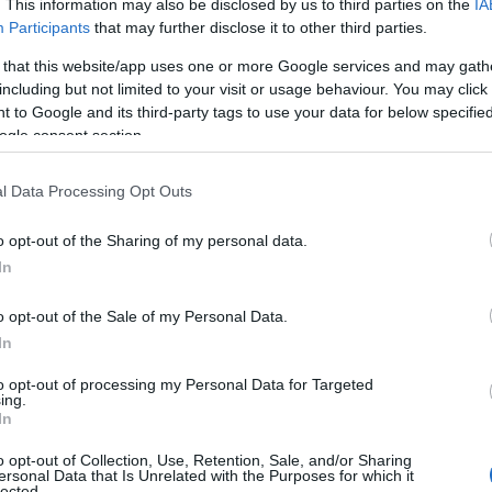
. This information may also be disclosed by us to third parties on the
IA
Participants
that may further disclose it to other third parties.
φράση «έχουμε
χημεία
» περιγράφει την επίδραση ορμονώ
θύνονται για την εφορία και τον ενθουσιασμό του έρωτα
 that this website/app uses one or more Google services and may gath
ρεναλίνης και κορτιζόλης αυξάνονται, προκαλώντας φυ
including but not limited to your visit or usage behaviour. You may click 
 to Google and its third-party tags to use your data for below specifi
υθρότητα και ένταση.
ogle consent section.
l Data Processing Opt Outs
o opt-out of the Sharing of my personal data.
In
o opt-out of the Sale of my Personal Data.
In
to opt-out of processing my Personal Data for Targeted
ing.
In
o opt-out of Collection, Use, Retention, Sale, and/or Sharing
ersonal Data that Is Unrelated with the Purposes for which it
lected.