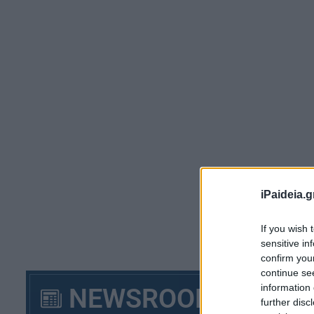
iPaideia.g
Έρ
εν
If you wish 
εγ
sensitive in
confirm you
Ο 
continue se
information 
χρ
NEWSROOM
further disc
συ