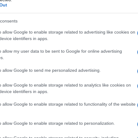
Out
consents
o allow Google to enable storage related to advertising like cookies on
evice identifiers in apps.
o allow my user data to be sent to Google for online advertising
s.
to allow Google to send me personalized advertising.
o allow Google to enable storage related to analytics like cookies on
evice identifiers in apps.
o allow Google to enable storage related to functionality of the website
o allow Google to enable storage related to personalization.
σεροτονίνη, που συνδέεται και με την ιδεοψυχαναγκαστικ
απημένο πρόσωπο, ενώ η έλλειψή της πυροδοτεί ζήλια κα
o allow Google to enable storage related to security, including