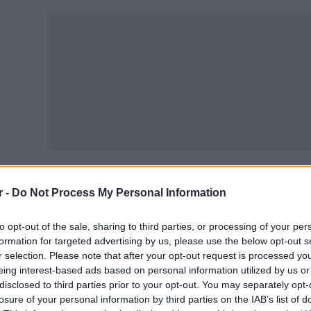
r -
Do Not Process My Personal Information
ευνες δείχνουν ότι οι εγκεφαλικές δομές που ενεργοποιο
εργοποιούνται σε περιπτώσεις εθισμού. Η ντοπαμίνη, μ
to opt-out of the sale, sharing to third parties, or processing of your per
κεφάλου, προκαλεί έντονα συναισθήματα ευχαρίστησης, 
formation for targeted advertising by us, please use the below opt-out s
r selection. Please note that after your opt-out request is processed y
ερωτευμένος άνθρωπος, όπως και ο εθισμένος, αλλάζει τ
eing interest-based ads based on personal information utilized by us or
disclosed to third parties prior to your opt-out. You may separately opt-
όνο στο αντικείμενο του πόθου του, και συχνά βιώνει συ
losure of your personal information by third parties on the IAB’s list of
μπεριφορά αυτή μπορεί να συνοδεύεται τόσο από ευχαρί