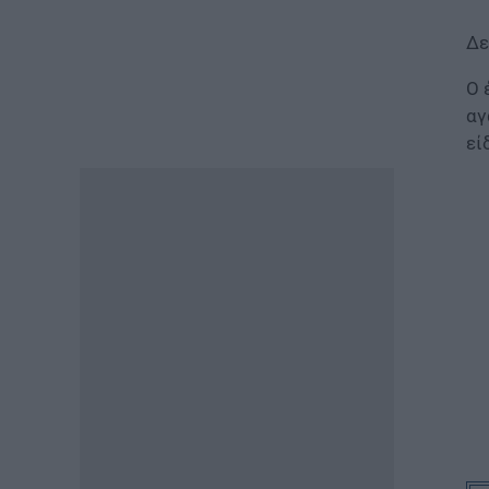
Ρεύματος: Πότε ανοίγει η
πλατφόρμα ξανά για τις
Δε
αιτήσεις
06.08.2026 - 12:40
Ο 
αγ
ΕΙΔΗΣΕΙΣ
εί
Δημόσιο: Έντονες αντιδράσεις
για τη μοριοδότηση των
διδακτορικών στο νέο μοντέλο
επιλογής προϊσταμένων
06.08.2026 - 12:04
ΠΑΙΔΕΙΑ
Διορισμοί εκπαιδευτικών: Η
διαδικασία, τα κριτήρια και η
μοριοδότηση για την
προσωρινή τοποθέτηση
νεοδιόριστων
06.08.2026 - 11:53