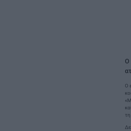
Ο
α
Ο 
κο
«Μ
κα
τη
Δε