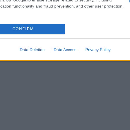
cation functionality and fraud prevention, and other user protection.
η δεύτερη φάση του έρωτα, τη φάση της αγάπης ή προσκό
ζοπρεσσίνη. Η ωκυτοκίνη εκκρίνεται κατά τις στιγμές οι
ξουαλική επαφή, και ενισχύει τη συναισθηματική σύνδεση
CONFIRM
βαζοπρεσσίνη συνδέεται με την ερωτική αφοσίωση και τη
νετικές διαφοροποιήσεις σε έναν υποδοχέα της βαζοπρε
Data Deletion
Data Access
Privacy Policy
ι την απιστία.