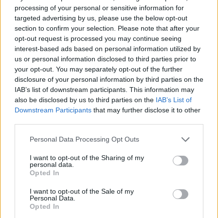
processing of your personal or sensitive information for
targeted advertising by us, please use the below opt-out
section to confirm your selection. Please note that after your
opt-out request is processed you may continue seeing
interest-based ads based on personal information utilized by
us or personal information disclosed to third parties prior to
your opt-out. You may separately opt-out of the further
disclosure of your personal information by third parties on the
IAB’s list of downstream participants. This information may
also be disclosed by us to third parties on the
IAB’s List of
Downstream Participants
that may further disclose it to other
Η θετική πορεία που καταγράφεται ανοίγει τον δρόμο
third parties.
για την περαιτέρω επέκταση της Ψηφιακής Κάρτας
Please note that this website/app uses one or more Google
Personal Data Processing Opt Outs
Εργασίας. Η διεύρυνση θα γίνει μέσα από δύο νέες
services and may gather and store information including but
πιλοτικές φάσεις και αναμένεται να καλύψει περίπου
not limited to your visit or usage behaviour. You may click to
I want to opt-out of the Sharing of my
personal data.
476.000 εργαζόμενους.
grant or deny consent to Google and its third-party tags to
Opted In
use your data for below specified purposes in below Google
Η πρώτη φάση ξεκίνησε στις 2 Ιουνίου και θα διαρκέσει
consent section.
I want to opt-out of the Sale of my
έως τις 11 Οκτωβρίου 2026. Σε αυτήν εντάσσονται
Personal Data.
Opted In
δραστηριότητες του τομέα της υγείας, όπως