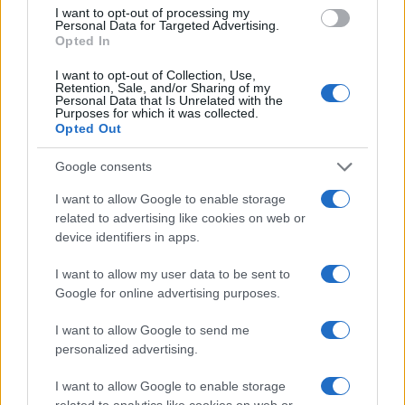
νοσοκομεία, διαγνωστικά και θεραπευτικά κέντρα, με
I want to opt-out of processing my
Personal Data for Targeted Advertising.
εξαίρεση τους ιατρούς, καθώς και κλάδοι υποστήριξης
Opted In
της απασχόλησης και των τηλεπικοινωνιών.
I want to opt-out of Collection, Use,
Στο ίδιο πεδίο εφαρμογής περιλαμβάνονται επίσης
Retention, Sale, and/or Sharing of my
Personal Data that Is Unrelated with the
κομμωτήρια, κέντρα αισθητικής, καθαριστήρια,
Purposes for which it was collected.
υπηρεσίες σε κτίρια και εξωτερικούς χώρους, με
Opted Out
έμφαση στις υπηρεσίες καθαρισμού.
Google consents
Η δεύτερη φάση και ο στόχος των 2,5
I want to allow Google to enable storage
εκατομμυρίων εργαζομένων
related to advertising like cookies on web or
device identifiers in apps.
I want to allow my user data to be sent to
Google for online advertising purposes.
I want to allow Google to send me
personalized advertising.
I want to allow Google to enable storage
related to analytics like cookies on web or