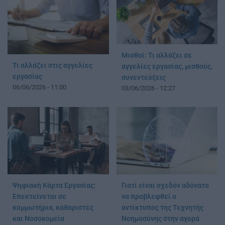
Μισθοί: Τι αλλάζει σε
Τι αλλάζει στις αγγελίες
αγγελίες εργασίας, μισθούς,
εργασίας
συνεντεύξεις
06/06/2026 - 11:00
03/06/2026 - 12:27
Ψηφιακή Κάρτα Εργασίας:
Γιατί είναι σχεδόν αδύνατο
Επεκτείνεται σε
να προβλεφθεί ο
κομμωτήρια, καθαριστές
αντίκτυπος της Τεχνητής
και Νοσοκομεία
Νοημοσύνης στην αγορά