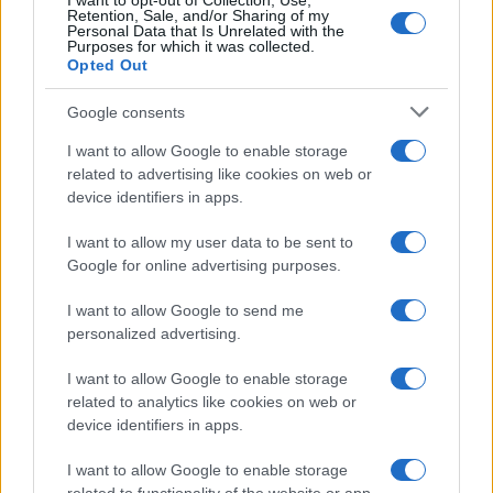
I want to opt-out of Collection, Use,
ΣτΕ: Τι θα γίνει με την τιμολόγηση
Retention, Sale, and/or Sharing of my
Personal Data that Is Unrelated with the
του νερού – Τι υποστηρίζουν
Purposes for which it was collected.
ΕΥΔΑΠ και καταναλωτές
Opted Out
07/02/2025 - 15:43
Google consents
I want to allow Google to enable storage
related to advertising like cookies on web or
Τι γίνεται με το νερό – Στο ΣΤΕ
device identifiers in apps.
για να μη γίνει σαν το ρεύμα
06/02/2025 - 07:18
I want to allow my user data to be sent to
Google for online advertising purposes.
I want to allow Google to send me
ΠΡΟΣΟΧΗ! Ακατάλληλο νερό στην
personalized advertising.
Αττική – Η ανακοίνωση
05/12/2024 - 16:29
I want to allow Google to enable storage
related to analytics like cookies on web or
device identifiers in apps.
Ανακοίνωση για ακατάλληλο νερό
I want to allow Google to enable storage
– Σε ποιά περιοχή