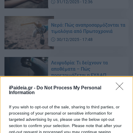
31/12/2025 - 12:36
Νερό: Πώς αναπροσαρμόζονται τα
τιμολόγια από Πρωτοχρονιά
30/12/2025 - 17:48
Λειψυδρία: Tι δείχνουν τα
αποθέματα – Πώς
προετοιμάζεται η ΕΥΔΑΠ
22/12/2025 - 11:06
iPaideia.gr -
Do Not Process My Personal
Information
ΕΥΔΑΠ: Τι θα γίνει με τα
If you wish to opt-out of the sale, sharing to third parties, or
τιμολόγια από το 2026
processing of your personal or sensitive information for
targeted advertising by us, please use the below opt-out
19/12/2025 - 09:11
section to confirm your selection. Please note that after your
opt-out request is processed you may continue seeing