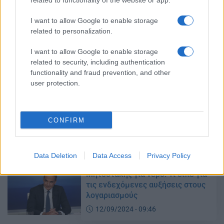
related to functionality of the website or app.
02/10/2024 - 18:39
I want to allow Google to enable storage
related to personalization.
ΑΛΛΑΖΟΥΝ οι λογιαριασμοί στο
I want to allow Google to enable storage
νερό
related to security, including authentication
02/10/2024 - 11:09
functionality and fraud prevention, and other
user protection.
ΑΛΑΛΟΥΜ με το νερό – Έρχονται
CONFIRM
αυξήσεις;
16/09/2024 - 10:50
Data Deletion
Data Access
Privacy Policy
Μητσοτάκης για νερό: Τι είπε για
τις ενδεχόμενες αυξήσεις στους
λογαριασμούς
12/09/2024 - 09:46