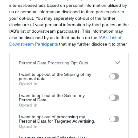
interest-based ads based on personal information utilized by
Συναγερμός με τη λειψυδρία:
us or personal information disclosed to third parties prior to
Έρχεται αύξηση τιμολογίων στο
your opt-out. You may separately opt-out of the further
νερό;
disclosure of your personal information by third parties on the
IAB’s list of downstream participants. This information may
27/11/2025 - 12:07
also be disclosed by us to third parties on the
IAB’s List of
Downstream Participants
that may further disclose it to other
third parties.
Νερό: Σήμα κινδύνου για τη
Please note that this website/app uses one or more Google
Personal Data Processing Opt Outs
λειψυδρία – Τα επόμενα βήματα
services and may gather and store information including but
της κυβέρνησης
not limited to your visit or usage behaviour. You may click to
I want to opt-out of the Sharing of my
personal data.
10/06/2025 - 14:56
grant or deny consent to Google and its third-party tags to
Opted In
use your data for below specified purposes in below Google
consent section.
I want to opt-out of the Sale of my
Personal Data.
Ακατάλληλο νερό στις Σέρρες: Τι
Opted In
συμβαίνει με το ουράνιο
I want to opt-out of processing my
23/05/2025 - 11:21
Personal Data for Targeted Advertising.
Opted In