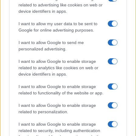
δημιουργείται αυτόματα νέα ταυτότητα οφειλής.
related to advertising like cookies on web or
device identifiers in apps.
Ο πρόσθετος φόρος που θα βεβαιωθεί πρέπει να
καταβληθεί έως τις 31 Ιανουαρίου 2027.
I want to allow my user data to be sent to
Google for online advertising purposes.
Η προθεσμία αυτή αφορά την οφειλή που θα προκύψει
από την εκκαθάριση της τροποποιητικής δήλωσης για τα
I want to allow Google to send me
personalized advertising.
αναδρομικά.
I want to allow Google to enable storage
Γιατί δηλώνονται στο έτος που ανάγονται
related to analytics like cookies on web or
device identifiers in apps.
Σύμφωνα με το ισχύον πλαίσιο, οι αναδρομικές
αποδοχές δηλώνονται στο φορολογικό έτος στο οποίο
I want to allow Google to enable storage
ανάγονται.
related to functionality of the website or app.
Δεν δηλώνονται δηλαδή στο έτος κατά το οποίο
I want to allow Google to enable storage
καταβλήθηκαν, αλλά στο έτος στο οποίο αντιστοιχούν οι
related to personalization.
αποδοχές.
I want to allow Google to enable storage
Για τον λόγο αυτό, αναδρομικά που εισπράχθηκαν το
related to security, including authentication