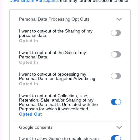
Downstream Participants
that may further disclose it to other
third parties.
Please note that this website/app uses one or more Google
Personal Data Processing Opt Outs
services and may gather and store information including but
not limited to your visit or usage behaviour. You may click to
I want to opt-out of the Sharing of my
personal data.
grant or deny consent to Google and its third-party tags to
Opted In
use your data for below specified purposes in below Google
consent section.
I want to opt-out of the Sale of my
Ο φορολογούμενος δεν έχει δυνατότητα παρέμβασης σε
Personal Data.
άλλα πεδία ή κωδικούς της δήλωσης.
Opted In
Η διαδικασία περιορίζεται αποκλειστικά στην προσθήκη
I want to opt-out of processing my
Personal Data for Targeted Advertising.
των αναδρομικών ποσών που έχουν προσυμπληρωθεί
Opted In
από τα στοιχεία που έχουν διαβιβαστεί στην ΑΑΔΕ.
I want to opt-out of Collection, Use,
Retention, Sale, and/or Sharing of my
Πότε εκδίδεται νέο εκκαθαριστικό
Personal Data that Is Unrelated with the
Purposes for which it was collected.
Opted Out
Μετά την οριστική υποβολή της τροποποιητικής
δήλωσης, εκδίδεται νέο εκκαθαριστικό σημείωμα.
Google consents
Εάν από τη νέα εκκαθάριση προκύπτει επιπλέον φόρος,
I want to allow Google to enable storage