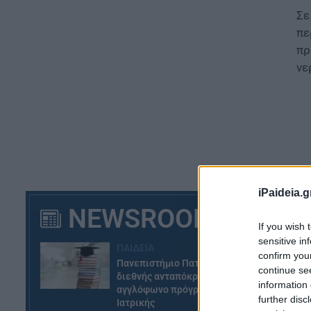
Σε
πε
πρ
νε
iPaideia.g
NEWSROOM
If you wish 
sensitive in
ΠΑΙΔΕΙΑ
confirm you
Πανεπιστήμιο Πατρών: Ισχυρή
continue se
διεθνής ανταπόκριση στο νέο
Ο 
information 
αγγλόφωνο πρόγραμμα
σε
further disc
Ιατρικής