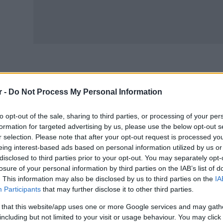
τά την περίοδο 8 έως 12 Ιουνίου, θα καταβληθούν συνολι
r -
Do Not Process My Personal Information
αίσιο των προγραμματισμένων καταβολών του e-ΕΦΚΑ κα
δικότερα από τον e-ΕΦΚΑ:
to opt-out of the sale, sharing to third parties, or processing of your per
formation for targeted advertising by us, please use the below opt-out s
ις 8 Ιουνίου θα καταβληθούν 15.437.917,18 ευρώ σε 32.1
r selection. Please note that after your opt-out request is processed y
eing interest-based ads based on personal information utilized by us or
τρότητας, έξοδα κηδείας, ασθένειας και ατυχημάτων).
disclosed to third parties prior to your opt-out. You may separately opt-
ό 8 έως 12 Ιουνίου θα καταβληθούν 14.000.000 ευρώ σε
losure of your personal information by third parties on the IAB’s list of
α εφάπαξ.
. This information may also be disclosed by us to third parties on the
IA
Participants
that may further disclose it to other third parties.
ό την ΔΥΠΑ θα γίνουν οι εξής καταβολές:
 that this website/app uses one or more Google services and may gath
including but not limited to your visit or usage behaviour. You may click 