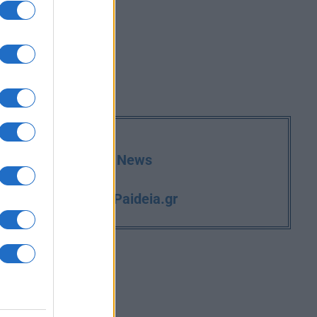
deia.gr στο Google News
iPaideia.gr
και την εργασία στο