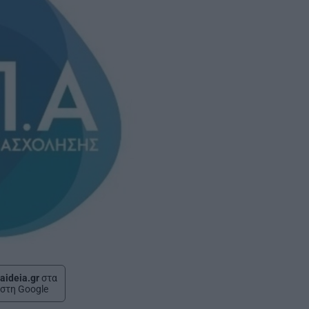
aideia.gr
στα
στη Google