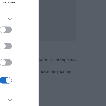
ed purposes
δομάτων ανεργίας και λοιπών επιδομάτων.
μητρότητας.
δοτούμενων προγραμμάτων απασχόλησης.