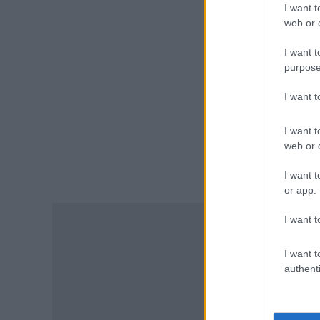
I want t
ΠΑΙΔΕΙΑ
web or d
ΑΣΕΠ 1ΓΕ/2026 και 2ΓΕ/2026:
Σήμερα η κλήρωση –
I want t
Αντίστροφη μέτρηση για τους
purpose
προσωρινούς πίνακες
εκπαιδευτικών
I want 
07.08.2026 - 11:01
I want t
ΕΙΔΗΣΕΙΣ
web or d
Τουρισμός για όλους: Ποιά
ΑΦΜ κάνουν αίτηση σήμερα –
I want t
Όλες οι ημερομηνίες
or app.
07.08.2026 - 10:25
I want t
ΠΑΙΔΕΙΑ
I want t
Υπουργείο Παιδείας:
authenti
Ανακοινώθηκαν 95
ειδικότητες και 860 τμήματα
των ΣΑΕΚ – Πότε ξεκινούν οι
αιτήσεις