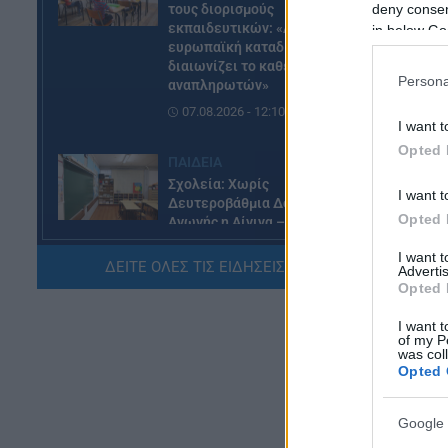
deny consent
τους διορισμούς
εκπαιδευτικών: «Αγνοεί την
in below Go
ευρωπαϊκή καταδίκη και
διαιωνίζει το καθεστώς των
Persona
αναπληρωτών»
07.08.2026 - 12:10
I want t
Opted 
ΠΑΙΔΕΙΑ
Σχολεία: Χωρίς
I want t
Δευτεροβάθμια Δομή Ειδικής
Opted 
Αγωγής η Αίγινα – Τι απαντά το
Υπουργείο Εσωτερικών
19
I want 
ΔΕΙΤΕ ΟΛΕΣ ΤΙΣ ΕΙΔΗΣΕΙΣ ΕΔΩ »
07.08.2026 - 11:25
Advertis
1.
Opted 
20
ΠΑΙΔΕΙΑ
I want t
of my P
ΣΑΕΚ – Σχολεία Δεύτερης
was col
Ευκαιρίας: Τι αλλάζει σε
Opted 
χρηματοδότηση και
λειτουργικές δαπάνες
Google 
07.08.2026 - 11:17