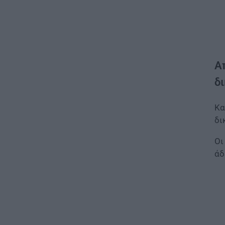
Α
δ
Κα
δι
Οι
άδ