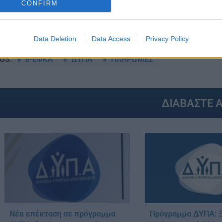
CONFIRM
Στην Κατηγορία:
ΕΙΔΗΣΕΙΣ
Data Deletion
Data Access
Privacy Policy
e-ΕΦΚΑ
ΔΥΠΑ
ΠΛΗΡΩΜΕΣ
GS:
ΔΙΑΒΑΣΤΕ 
Νέα επέκταση σε πρόγραμμα
Πρόγραμμα ΔΥΠΑ: Ξ