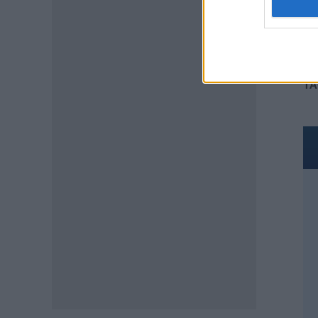
07.08.2026 - 10:04
ΠΑΙΔΕΙΑ
Προσλήψεις αναπληρωτών
2026: Πόσες προσλήψεις θα
TA
γίνουν στην Α’ φάση
07.08.2026 - 09:40
ΠΑΙΔΕΙΑ
Διορισμοί εκπαιδευτικών –
Υπουργείο Παιδείας:
«Κλείδωσε» η ημερομηνία
ανακοίνωσης των ονομάτων
07.08.2026 - 09:19
ΕΙΔΗΣΕΙΣ
ΟΠΕΚΑ: Σήμερα η πληρωμή του
επιδόματος των 1.000 ευρώ –
Ποιοί θα το λάβουν
07.08.2026 - 08:59