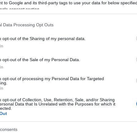
 to Google and its third-party tags to use your data for below specifi
ogle consent section.
l Data Processing Opt Outs
o opt-out of the Sharing of my personal data.
In
o opt-out of the Sale of my Personal Data.
In
.000.000 ευρώ σε 31.000 δικαιούχους για καταβολή επι
to opt-out of processing my Personal Data for Targeted
ing.
000.000 ευρώ σε 1.500 μητέρες για επιδοτούμενη άδεια 
In
.000.000 ευρώ σε 19.000 δικαιούχους στο πλαίσιο επι
o opt-out of Collection, Use, Retention, Sale, and/or Sharing
ersonal Data that Is Unrelated with the Purposes for which it
lected.
Out
consents