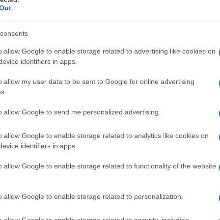
Out
ρα.
consents
o allow Google to enable storage related to advertising like cookies on
evice identifiers in apps.
o allow my user data to be sent to Google for online advertising
s.
to allow Google to send me personalized advertising.
o allow Google to enable storage related to analytics like cookies on
evice identifiers in apps.
ο πλαίσιο αυτό, χαιρέτισε την πρόσφατη υπογραφή συμφ
o allow Google to enable storage related to functionality of the website
iversity
και του
Πανεπιστημίου Μακεδονίας
, χαρακτηρίζ
νέργειες μεταξύ εκπαιδευτικών ιδρυμάτων δημιουργούν 
o allow Google to enable storage related to personalization.
ι τους φοιτητές. «
Η συμφωνία αυτή αναδεικνύει τη σημασία
ναμη της κοινής φιλοδοξίας. Όταν τα ιδρύματα συνεργάζονται
o allow Google to enable storage related to security, including