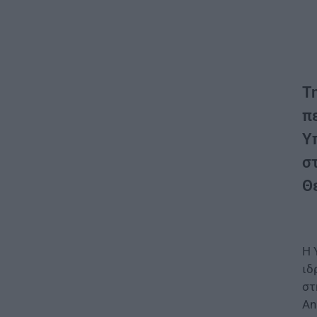
Τη
π
Υ
στ
Θ
Η 
ιδ
στ
An