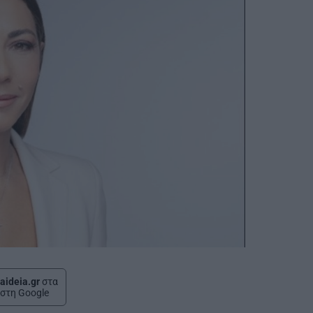
aideia.gr
στα
στη Google