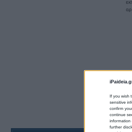
εκ
αρ
iPaideia.g
If you wish 
Ιδ
sensitive in
μα
confirm you
continue se
δι
information 
επ
further disc
να