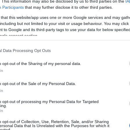
. This information may also be disclosed by us to third parties on the
IA
Participants
that may further disclose it to other third parties.
Σοφία Ζαχαράκη
υπογράμμισε ότι, η δημιουργία του Anato
ναμική που αναπτύσσεται στην ελληνική ανώτατη εκπαίδε
 that this website/app uses one or more Google services and may gath
including but not limited to your visit or usage behaviour. You may click 
νεργασίες και τη διασύνδεση με κορυφαία ακαδημαϊκά ιδ
 to Google and its third-party tags to use your data for below specifi
εκτείνουν τις διεθνείς τους συνεργασίες. Αναδύονται νέες 
ogle consent section.
α εκπαίδευση, έρευνα και καινοτομία. Και μπορούμε να δούμ
ρακτηριστικά. Όπως σημείωσε, περισσότεροι από 200 Έλλ
l Data Processing Opt Outs
αφορετικές χώρες έχουν ήδη επιλέξει το Anatolia America
εθνούς, διασυνδεδεμένης και δυναμικής ακαδημαϊκής κοι
o opt-out of the Sharing of my personal data.
In
αφερόμενη στις μεγάλες προκλήσεις της εποχής, από τη
χνολογικές αλλαγές, η Υπουργός, υπογράμμισε ότι η εκπα
o opt-out of the Sale of my Personal Data.
ε μια περίοδο ουσιαστικών αλλαγών, η εκπαίδευση γίνεται π
In
πιστοσύνης στο μέλλον. Γι’ αυτό παραμένει μία από τις σημα
α επένδυση στους ανθρώπους, στο ταλέντο και στην πρόοδο
»
to opt-out of processing my Personal Data for Targeted
ing.
In
Υπουργός στάθηκε ιδιαίτερα στον ρόλο της Θεσσαλονίκη
ς Νοτιοανατολικής Ευρώπης, επισημαίνοντας ότι η πόλη 
o opt-out of Collection, Use, Retention, Sale, and/or Sharing
ersonal Data that Is Unrelated with the Purposes for which it
ινοτομίας και διεθνών συνεργασιών που μπορεί να λειτο
lected.