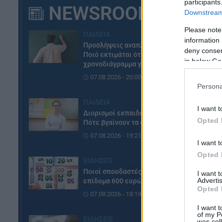
participants
NEWSROOM
Downstream 
Η
δυ
Please note
ΠΑΙΔΕΙΑ
information 
συ
Προσλήψεις αναπληρωτών:
deny consent
επ
Ποιό εκτιμάται ότι θα είναι το
in below Go
χρονοδιάγραμμα για φέτος
γι
07.08.2026 - 20:00
χα
Persona
δι
ΠΑΙΔΕΙΑ
δι
I want t
Διορισμοί εκπαιδευτικών:
Opted 
Πότε βγαίνουν τα ονόματα
Αν
07.08.2026 - 19:21
τε
I want t
«
Σ
Opted 
ΕΙΔΗΣΕΙΣ
εμ
Ποιοί σπουδαστές θα λάβουν
μι
I want 
Advertis
επίδομα 600 ευρώ
Opted 
Η 
07.08.2026 - 18:19
τη
I want t
of my P
κα
ΕΙΔΗΣΕΙΣ
was col