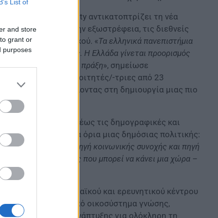
B’s List of
lia American University αντικατοπτρίζει τη νέα
υση, με επίκεντρο την εξωστρέφεια, τις διεθνείς
er and store
to grant or
ρύματα του εξωτερικού. «
Τα ελληνικά πανεπιστήμια
ed purposes
ακαδημαϊκές ευκαιρίες. Η Ελλάδα γίνεται προορισμός
ε αυτή την πρόοδο στην πράξη
», σημείωσε
ηνες και διεθνείς φοιτητές/-τριες από 23
n University, συμβάλλοντας στη δημιουργία μιας πιο
νότητας.
ν τεχνητή νοημοσύνη έως τις δημογραφικές και
ίδευση υπερβαίνει τα όρια μιας δημόσιας πολιτικής:
ηγή ανθεκτικότητας, πηγή κοινωνικής συνοχής και πηγή
ντικότερες επενδύσεις που μπορεί να κάνει μια χώρα –
.
ς ως ισχυρού ακαδημαϊκού και ερευνητικού κέντρου
διαθέτει ένα μοναδικό οικοσύστημα γνώσης,
υργήσει ως μοχλός ανάπτυξης για ολόκληρη τη