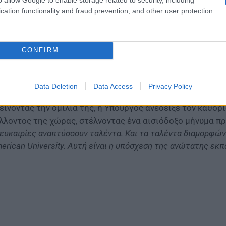
καιρίες πολλαπλασιάζονται
», ανέφερε.
cation functionality and fraud prevention, and other user protection.
ράλληλα, η
Σοφία Ζαχαράκη
παρουσίασε τη στρατηγική τ
ληνικής ανώτατης εκπαίδευσης, με έμφαση στην ανάπτυξ
νεργασίες με διακεκριμένα πανεπιστήμια του εξωτερικού
CONFIRM
ιτητών, ερευνητών και ακαδημαϊκών. Όπως υπογράμμισε, 
ρισσότερους φοιτητές από το εξωτερικό, να ενισχύει τη
αδεικνύεται σε ισχυρό πόλο εκπαιδευτικής και ερευνητι
Data Deletion
Data Access
Privacy Policy
είνοντας την ομιλία της, η Υπουργός ανέδειξε τον καθο
λλοντος της χώρας, στέλνοντας ένα αισιόδοξο μήνυμα προ
 ευκαιρίες αναπτύσσουν ταλέντα. Και τα ταλέντα διαμορφώνο
erican University. Αυτή είναι η υπόσχεση της ανώτατης εκ