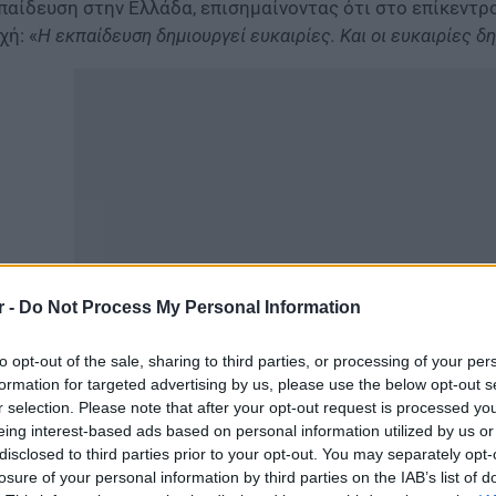
παίδευση στην Ελλάδα, επισημαίνοντας ότι στο επίκεντρ
χή: «
Η εκπαίδευση δημιουργεί ευκαιρίες. Και οι ευκαιρίες 
r -
Do Not Process My Personal Information
to opt-out of the sale, sharing to third parties, or processing of your per
ιαίτερη αναφορά έκανε στη μακρά εκπαιδευτική παράδοση
formation for targeted advertising by us, please use the below opt-out s
θητές/-τριες και φοιτητές/-τριες, μεταξύ των οποίων υ
r selection. Please note that after your opt-out request is processed y
eing interest-based ads based on personal information utilized by us or
έγραψαν σημαντική πορεία στην κοινωνία και την επαγγε
disclosed to third parties prior to your opt-out. You may separately opt-
ένδυσε στη γνώση, στον χαρακτήρα και στην ακαδημαϊκή αρ
losure of your personal information by third parties on the IAB’s list of
 αναπτύξουν τις δυνατότητές τους και να προσφέρουν με τη