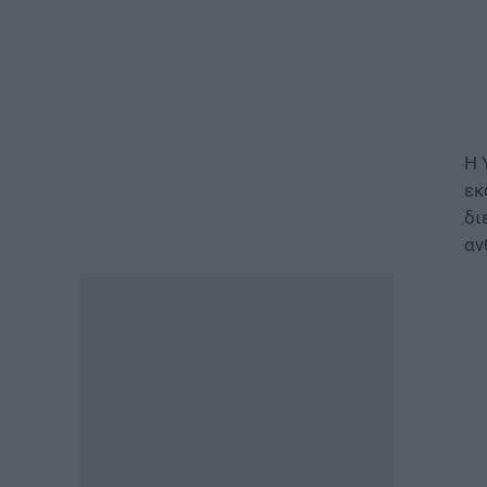
συμπτώματα, ποια είναι τα
μέτρα προστασίας
07.08.2026 - 13:19
ΕΙΔΗΣΕΙΣ
Διαβατήρια: Ποιά είναι τα
Η 
ισχυρότερα και ποια τα
εκ
ασθενέστερα στον κόσμο το
2026
δι
07.08.2026 - 12:42
αν
ΠΑΙΔΕΙΑ
«Πυρά» κατά Ζαχαράκη για
τους διορισμούς
εκπαιδευτικών: «Αγνοεί την
ευρωπαϊκή καταδίκη και
διαιωνίζει το καθεστώς των
αναπληρωτών»
07.08.2026 - 12:10