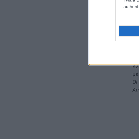
ευ
07.08.2026 - 15:45
authenti
Πα
ΕΙΔΗΣΕΙΣ
ελ
Δεκαπενταύγουστος 2026:
συ
Πώς αμείβονται όσοι
εργαστούν – Τι ισχύει για
φο
πενθήμερο, εξαήμερο και
πε
άδεια
αν
07.08.2026 - 14:30
Κλ
ΠΑΙΔΕΙΑ
μέ
Παιδικοί σταθμοί ΕΣΠΑ 2026 –
Οι
2027: Δείτε πότε αναμένονται
Am
τα προσωρινά αποτελέσματα
για τα voucher
07.08.2026 - 13:52
ΕΙΔΗΣΕΙΣ
Ιός Δυτικού Νείλου: Στο
«κόκκινο» φέτος η Αττική –
Πώς μεταδίδεται, ποια είναι τα