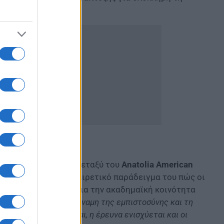
ωνίας συνεργασίας μεταξύ του
Anatolia American
οντάς την ως ένα εξαιρετικό παράδειγμα του πώς οι
προστιθέμενη αξία για την ακαδημαϊκή κοινότητα
 της σύμπραξης, τη δύναμη της εμπιστοσύνης και τη
, η γνώση διευρύνεται, η έρευνα ενισχύεται και οι