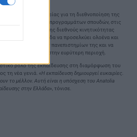
ου Υπουργείου Παιδείας για τη διεθνοποίηση της
η κοινών και διπλών προγραμμάτων σπουδών, στις
 και στην ενίσχυση της διεθνούς κινητικότητας
στόχος είναι η Ελλάδα να προσελκύει ολοένα και
 διεθνή παρουσία των πανεπιστημίων της και να
κής δραστηριότητας στην ευρύτερη περιοχή.
ριστικό ρόλο της εκπαίδευσης στη διαμόρφωση του
ς τη νέα γενιά. «
Η εκπαίδευση δημιουργεί ευκαιρίες.
υν το μέλλον. Αυτή είναι η υπόσχεση του Anatolia
παίδευσης στην Ελλάδα
», τόνισε.