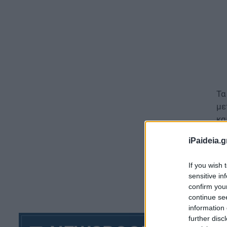
Τα
με
κα
Η 
iPaideia.g
πρ
If you wish 
Σύ
sensitive in
δη
confirm you
continue se
Νο
information 
further disc
Έμ