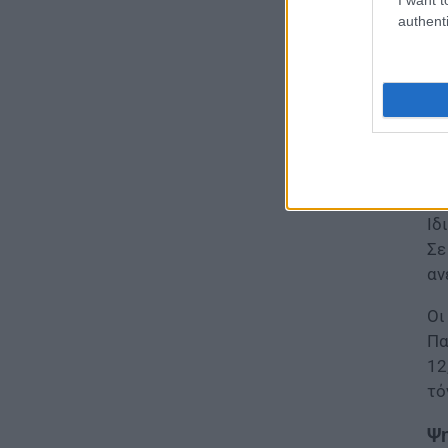
07.08.2026 - 18:19
authenti
ΕΙΔΗΣΕΙΣ
Η 
Επίδομα έως 500 ευρώ τον
εξ
μήνα: Οι δικαιούχοι
άν
07.08.2026 - 17:08
σή
ΕΙΔΗΣΕΙΣ
Γονικές παροχές και δωρεές:
Οι «παγίδες» και τα λάθη
Ιδ
07.08.2026 - 16:19
Σε
αν
ΠΑΙΔΕΙΑ
Οι
ΝΕΟ φοιτητικό επίδομα: Για
ποιούς φοιτητές
Πα
12
07.08.2026 - 15:54
τό
ΠΑΙΔΕΙΑ
Ψη
Τεχνητή Νοημοσύνη στα