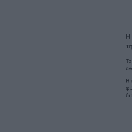
Η
τη
Το
αν
Η 
φι
δι