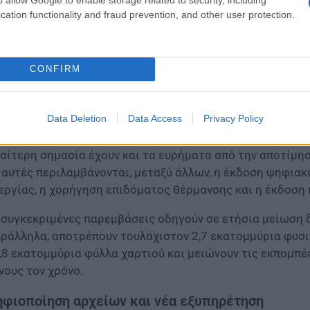
cation functionality and fraud prevention, and other user protection.
ίδια αποτίμηση δείχνει ότι κάθε χρόνο αποφεύγονται περ
οικονομούνται πάνω από 62,5 εκατομμύρια φύλλα χαρτιού
CONFIRM
θρακα κατά περίπου 33.000 τόνους. Τα στοιχεία αυτά α
μερα μέσω της πλατφόρμας.
Data Deletion
Data Access
Privacy Policy
ιαίτερη σημασία έχουν και τα ευρήματα από την αποτίμη
 αυτές περιλαμβάνονται, μεταξύ άλλων, η έκδοση ψηφια
εργίας, η χορήγηση επιδόματος θέρμανσης και η έκδοση
 συγκεκριμένες παρεμβάσεις οδηγούν σε ετήσια μείωση δ
ράλληλα, αποτρέπουν τουλάχιστον 2,7 εκατομμύρια φυσι
,8 εκατομμύρια φύλλα χαρτιού και μειώνουν τις εκπομπέ
νους τον χρόνο.
φιοποίηση αρχείων και νέα εξυπηρέτηση