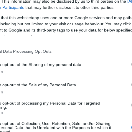
. This information may also be disclosed by us to third parties on the
IA
ικαιροποίηση και τη δυνατότητα επαναχρησιμοποίησης, ώ
Participants
that may further disclose it to other third parties.
αρμογές, ερευνητικά εργαλεία και καινοτόμες επιχειρη
 that this website/app uses one or more Google services and may gath
including but not limited to your visit or usage behaviour. You may click 
 to Google and its third-party tags to use your data for below specifi
ogle consent section.
l Data Processing Opt Outs
o opt-out of the Sharing of my personal data.
In
o opt-out of the Sale of my Personal Data.
In
gov.gr
έχει πλέον περάσει από τη φάση της απλής ψηφι
to opt-out of processing my Personal Data for Targeted
ing.
οτίμησης, καθώς τα στοιχεία δείχνουν σημαντική μείωση
In
ιχειρήσεις και δημόσια διοίκηση.
o opt-out of Collection, Use, Retention, Sale, and/or Sharing
ersonal Data that Is Unrelated with the Purposes for which it
ι χρόνια μετά την έναρξη λειτουργίας του, η ενιαία ψηφ
lected.