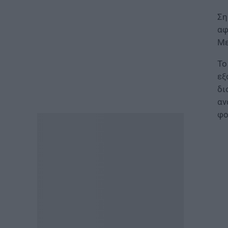
σχολεία: Οι νέοι κανόνες για
μαθητές και εκπαιδευτικούς –
Ση
Τι απαγορεύεται
αφ
07.08.2026 - 15:45
Με
ΕΙΔΗΣΕΙΣ
Το
Δεκαπενταύγουστος 2026:
εξ
Πώς αμείβονται όσοι
δι
εργαστούν – Τι ισχύει για
αν
πενθήμερο, εξαήμερο και
άδεια
φο
07.08.2026 - 14:30
ΠΑΙΔΕΙΑ
Παιδικοί σταθμοί ΕΣΠΑ 2026 –
2027: Δείτε πότε αναμένονται
τα προσωρινά αποτελέσματα
για τα voucher
07.08.2026 - 13:52