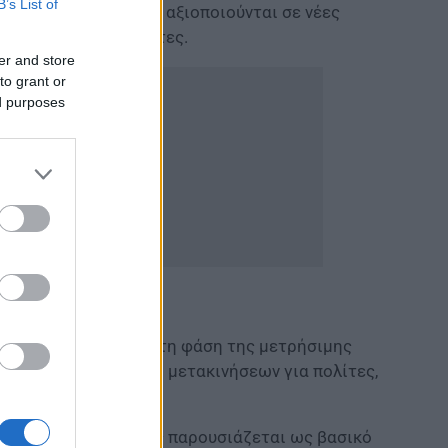
B’s List of
στε τα δεδομένα να αξιοποιούνται σε νέες
ματικές δραστηριότητες.
er and store
to grant or
ed purposes
ακής εξυπηρέτησης στη φάση της μετρήσιμης
 χρόνου, κόστους και μετακινήσεων για πολίτες,
ιακή πύλη του κράτους παρουσιάζεται ως βασικό