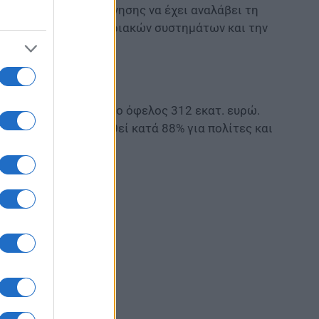
 Ψηφιακής Διακυβέρνησης να έχει αναλάβει τη
διασύνδεση πληροφοριακών συστημάτων και την
.gr
καταγράφει ετήσιο όφελος 312 εκατ. ευρώ.
ικασιών έχει μειωθεί κατά 88% για πολίτες και
ι έως το 97%.