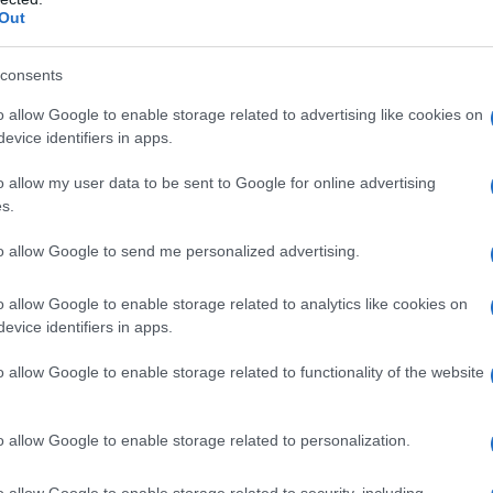
γαλείο του ψηφιακού μετασχηματισμού, με το υπουργείο
Out
αμόρφωση ενός ενιαίου οικοσυστήματος υπηρεσιών, τη 
αρμογή κοινών προτύπων διαλειτουργικότητας.
consents
o allow Google to enable storage related to advertising like cookies on
 δείχνουν οι μετρήσεις για τις υπηρεσίες
evice identifiers in apps.
πρώτη ολοκληρωμένη αξιολόγηση 20 υπηρεσιών του
gov
o allow my user data to be sent to Google for online advertising
μφωνα με την αποτίμηση, ο χρόνος ολοκλήρωσης των διαδ
s.
ιχειρήσεις, ενώ για τη δημόσια διοίκηση η μείωση φθάνε
to allow Google to send me personalized advertising.
o allow Google to enable storage related to analytics like cookies on
evice identifiers in apps.
o allow Google to enable storage related to functionality of the website
o allow Google to enable storage related to personalization.
o allow Google to enable storage related to security, including