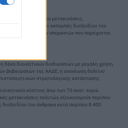
ίπου 19,1 εκατομμύρια μετακινήσεις,
 και περιορίζονται οι εκπομπές διοξειδίου του
φορούν μόνο μέρος των υπηρεσιών που παρέχονται
ση δέκα διοικητικών διαδικασιών με μεγάλη χρήση.
κών βεβαιώσεων της ΑΑΔΕ, η ανανέωση δελτίου
 πιστοποιητικών στρατολογικής κατάστασης.
ιοικητικού κόστους άνω των 70 εκατ. ευρώ.
κές μετακινήσεις πολιτών, εξοικονομούν περίπου
ς διοξειδίου του άνθρακα κατά περίπου 8.400