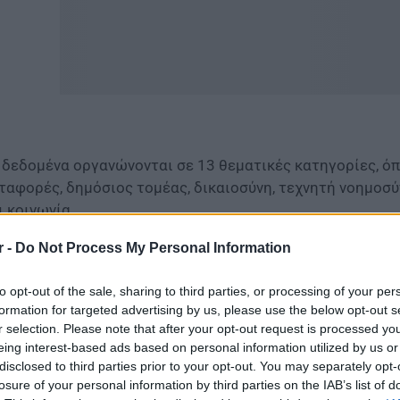
 δεδομένα οργανώνονται σε 13 θεματικές κατηγορίες, όπω
ταφορές, δημόσιος τομέας, δικαιοσύνη, τεχνητή νοημοσύ
ι κοινωνία.
πύλη δεν λειτουργεί απλώς ως χώρος αποθήκευσης αρχε
r -
Do Not Process My Personal Information
οδιαγραφές για μεταδεδομένα, άδειες χρήσης, προστασ
to opt-out of the sale, sharing to third parties, or processing of your per
μφωνα με τον Δημήτρη Παπαστεργίου, η διάθεση ανοικτώ
formation for targeted advertising by us, please use the below opt-out s
μόσια διοίκηση και την ψηφιακή πολιτική της χώρας. Ο ίδ
r selection. Please note that after your opt-out request is processed y
eing interest-based ads based on personal information utilized by us or
ημοσύνη χωρίς ανοικτά δεδομένα.
disclosed to third parties prior to your opt-out. You may separately opt-
losure of your personal information by third parties on the IAB’s list of
φαση δίνεται και στην ποιότητα των πληροφοριών, με βα