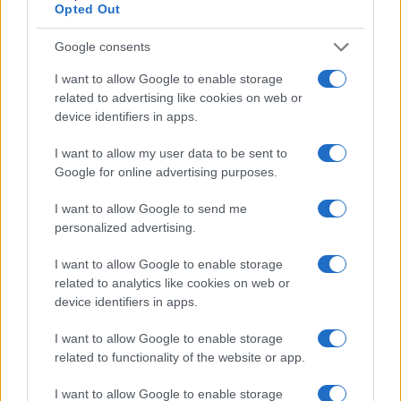
Opted Out
Πώς αποδεικνύεται η άπρακτη πάροδος των
30 ημερών
Google consents
I want to allow Google to enable storage
Η άπρακτη παρέλευση της προθεσμίας προκύπτει από
related to advertising like cookies on web or
δημόσιο έγγραφο, καθώς οι ημερομηνίες της δήλωσης
device identifiers in apps.
και της εκτύπωσης αποτυπώνουν ότι πέρασαν οι 30
ημέρες χωρίς απόρριψη. Έτσι, η μη ενέργεια του
I want to allow my user data to be sent to
μισθωτή λογίζεται ως ανεπιφύλακτη συναίνεση στο
Google for online advertising purposes.
περιεχόμενο της δήλωσης.
I want to allow Google to send me
personalized advertising.
I want to allow Google to enable storage
related to analytics like cookies on web or
device identifiers in apps.
I want to allow Google to enable storage
related to functionality of the website or app.
I want to allow Google to enable storage