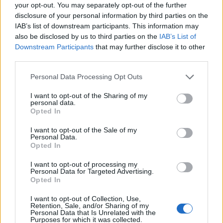
your opt-out. You may separately opt-out of the further
disclosure of your personal information by third parties on the
IAB’s list of downstream participants. This information may
also be disclosed by us to third parties on the
IAB’s List of
Downstream Participants
that may further disclose it to other
third parties.
Η συγκεκριμένη διάταξη αποκτά ιδιαίτερη βαρύτητα στις
Please note that this website/app uses one or more Google
περιπτώσεις εκδίκασης μισθωτικών διαφορών. Όπως
Personal Data Processing Opt Outs
services and may gather and store information including but
αναφέρεται στο αρχικό κείμενο, στη δικαστηριακή
not limited to your visit or usage behaviour. You may click to
I want to opt-out of the Sharing of my
πρακτική είχε κριθεί απαραίτητη η αποδοχή των
personal data.
grant or deny consent to Google and its third-party tags to
Opted In
ηλεκτρονικών δηλώσεων πληροφοριακών στοιχείων
use your data for below specified purposes in below Google
μίσθωσης από τους μισθωτές, ώστε να μπορεί να
consent section.
I want to opt-out of the Sale of my
εκδοθεί εναντίον τους διαταγή απόδοσης.
Personal Data.
Opted In
Με τον νέο κανόνα, η συναίνεση τεκμαίρεται με τρόπο
I want to opt-out of processing my
που περιγράφεται ως αναμφίβολος και εύκολα
Personal Data for Targeted Advertising.
αποδείξιμος. Μετά την πάροδο του 30ημέρου, ο
Opted In
εκμισθωτής μπορεί να εκτυπώσει αντίγραφο της
I want to opt-out of Collection, Use,
δήλωσης, από το οποίο προκύπτουν η ημερομηνία
Retention, Sale, and/or Sharing of my
Personal Data that Is Unrelated with the
κατάθεσης και η ημερομηνία εκτύπωσης.
Purposes for which it was collected.