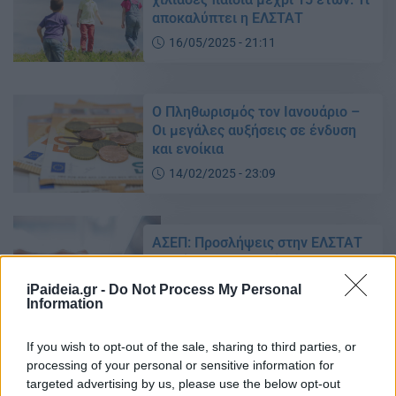
αποκαλύπτει η ΕΛΣΤΑΤ
16/05/2025 - 21:11
Ο Πληθωρισμός τον Ιανουάριο –
Οι μεγάλες αυξήσεις σε ένδυση
και ενοίκια
14/02/2025 - 23:09
ΑΣΕΠ: Προσλήψεις στην ΕΛΣΤΑΤ
– Δείτε τα αποτελέσματα
09/08/2023 - 08:05
iPaideia.gr -
Do Not Process My Personal
Information
If you wish to opt-out of the sale, sharing to third parties, or
ΕΛΣΤΑΤ – Σχολεία: Αυξήθηκε ο
processing of your personal or sensitive information for
αριθμός των μαθητών στις
targeted advertising by us, please use the below opt-out
εισαγωγικές τάξεις