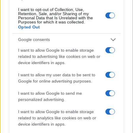
I want to opt-out of Collection, Use,
Retention, Sale, and/or Sharing of my
Εκτίναξη 35,6% του δείκτη τιμών
Personal Data that Is Unrelated with the
Purposes for which it was collected.
παραγωγού στη βιομηχανία τον
Opted Out
Ιούλιο
03/09/2022 - 11:05
Google consents
I want to allow Google to enable storage
related to advertising like cookies on web or
ΕΛΣΤΑΤ: Μείωση της ανεργίας
device identifiers in apps.
στο 12,1% τον Ιούνιο
I want to allow my user data to be sent to
15/08/2022 - 19:17
Google for online advertising purposes.
I want to allow Google to send me
Μείωση πληθωρισμού για πρώτη
personalized advertising.
φορά μετά από 15 μήνες
I want to allow Google to enable storage
08/08/2022 - 22:35
related to analytics like cookies on web or
device identifiers in apps.