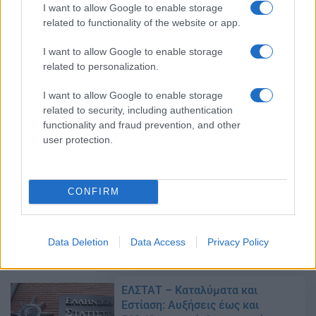
ΕΛΣΤΑΤ: Εκτινάχθηκε το
I want to allow Google to enable storage
εμπορικό έλλειμμα τον Ιούνιο
related to functionality of the website or app.
07/08/2022 - 21:25
I want to allow Google to enable storage
related to personalization.
I want to allow Google to enable storage
Απογραφή 2021: Αυτός είναι ο
related to security, including authentication
μόνιμος πληθυσμός της Ελλάδας
functionality and fraud prevention, and other
19/07/2022 - 12:40
user protection.
Σταϊκούρας: Η ελληνική
CONFIRM
οικονομία διατηρεί ισχυρή
δυναμική
07/06/2022 - 18:20
Data Deletion
Data Access
Privacy Policy
ΕΛΣΤΑΤ – Καταλύματα και
Εστίαση: Αυξήσεις έως και