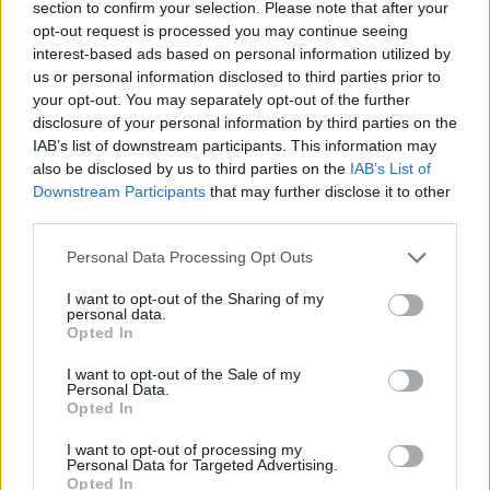
section to confirm your selection. Please note that after your
21/10/2022 - 13:30
opt-out request is processed you may continue seeing
interest-based ads based on personal information utilized by
us or personal information disclosed to third parties prior to
your opt-out. You may separately opt-out of the further
ΕΛΣΤΑΤ: Πόσο αυξήθηκε ο
disclosure of your personal information by third parties on the
πληρωρισμός
IAB’s list of downstream participants. This information may
10/10/2022 - 18:01
also be disclosed by us to third parties on the
IAB’s List of
Downstream Participants
that may further disclose it to other
third parties.
EΛΣΤΑΤ: Πόσοι Έλληνες
Please note that this website/app uses one or more Google
Personal Data Processing Opt Outs
αντιμετωπίζουν μέτρια ή σοβαρή
services and may gather and store information including but
ανεπάρκεια τροφής
not limited to your visit or usage behaviour. You may click to
I want to opt-out of the Sharing of my
personal data.
grant or deny consent to Google and its third-party tags to
06/10/2022 - 19:10
Opted In
use your data for below specified purposes in below Google
consent section.
I want to opt-out of the Sale of my
Personal Data.
Opted In
ΕΛΣΤΑΤ: Πόσο έφτασε ο
πληθωρισμός τον Αύγουστο
I want to opt-out of processing my
Personal Data for Targeted Advertising.
10/09/2022 - 11:04
Opted In