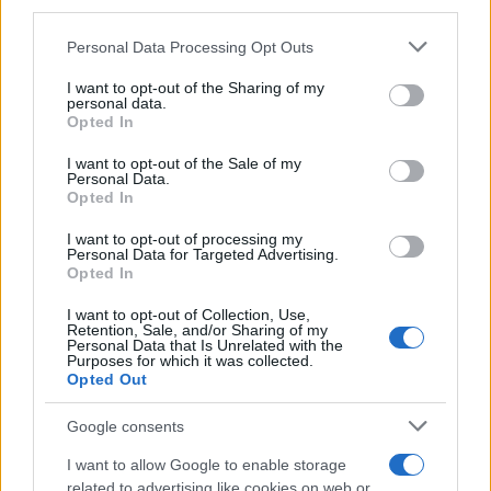
third parties.
Please note that this website/app uses one or more Google
Personal Data Processing Opt Outs
services and may gather and store information including but
not limited to your visit or usage behaviour. You may click to
I want to opt-out of the Sharing of my
personal data.
grant or deny consent to Google and its third-party tags to
Opted In
use your data for below specified purposes in below Google
consent section.
I want to opt-out of the Sale of my
Personal Data.
Opted In
I want to opt-out of processing my
Personal Data for Targeted Advertising.
Opted In
I want to opt-out of Collection, Use,
Retention, Sale, and/or Sharing of my
Personal Data that Is Unrelated with the
Purposes for which it was collected.
Opted Out
Google consents
I want to allow Google to enable storage
related to advertising like cookies on web or