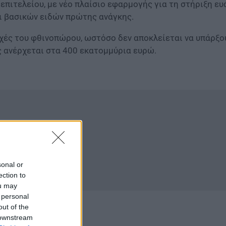
επιτελείου, με νέο πλαίσιο εφαρμογής για τη στήριξη ε
ι βασικών ειδών πρώτης ανάγκης.
χές του φθινοπώρου, ωστόσο δεν αποκλείεται να υπάρξου
 ανέρχεται στα 400 εκατομμύρια ευρώ.
sonal or
ection to
ou may
 personal
out of the
 downstream