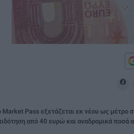
ο Market Pass εξετάζεται εκ νέου ως μέτρο σ
πιδότηση από 40 ευρώ και αναδρομικά ποσά α