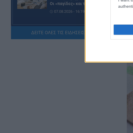
Οι «παγίδες» και τα λάθη
authenti
07.08.2026 - 16:19
ΠΑΙΔΕΙΑ
ΔΕΙΤΕ ΟΛΕΣ ΤΙΣ ΕΙΔΗΣΕΙΣ ΕΔΩ »
ΝΕΟ φοιτητικό επίδομα: Για
ποιούς φοιτητές
07.08.2026 - 15:54
ΠΑΙΔΕΙΑ
Τεχνητή Νοημοσύνη στα
σχολεία: Οι νέοι κανόνες για
μαθητές και εκπαιδευτικούς –
Τι απαγορεύεται
07.08.2026 - 15:45
ΕΙΔΗΣΕΙΣ
Δεκαπενταύγουστος 2026:
Πώς αμείβονται όσοι
εργαστούν – Τι ισχύει για
πενθήμερο, εξαήμερο και