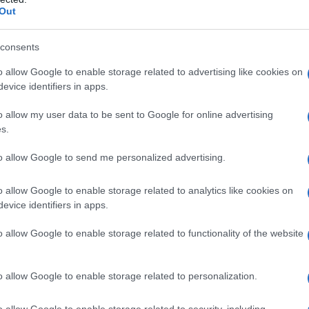
Out
consents
o allow Google to enable storage related to advertising like cookies on
evice identifiers in apps.
ίδομα Παιδιού: Ποιοί δικαιούνται έως 1.050 ευρώ χωρί
o allow my user data to be sent to Google for online advertising
 βασικό ποσό της επιδότησης
s.
to allow Google to send me personalized advertising.
 μηνιαίο επίδομα ξεκινά από τα 40 ευρώ. Το ποσό αυτό α
o allow Google to enable storage related to analytics like cookies on
evice identifiers in apps.
o allow Google to enable storage related to functionality of the website
o allow Google to enable storage related to personalization.
o allow Google to enable storage related to security, including