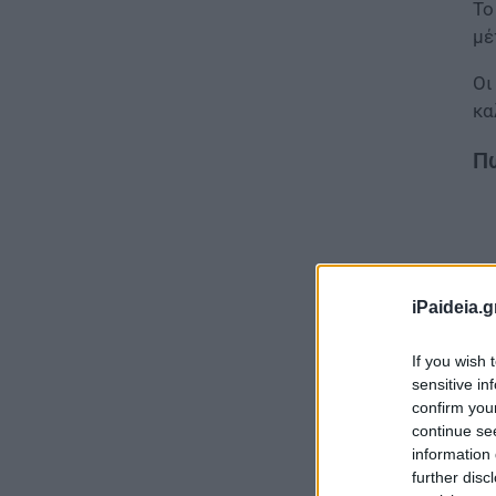
Τ
μέ
Οι
κα
Πώ
iPaideia.g
If you wish 
sensitive in
confirm you
continue se
information 
further disc