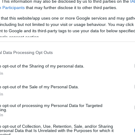
. This information may also be disclosed by us to third parties on the
IA
επιδότηση προβλέπεται να δοθεί μέσω ψηφιακών voucher. 
Participants
that may further disclose it to other third parties.
ail τους.
 that this website/app uses one or more Google services and may gath
χρήση του θα μπορεί να γίνεται ψηφιακά ή εκτυπωμένα. Τ
including but not limited to your visit or usage behaviour. You may click 
ώτης ανάγκης.
 to Google and its third-party tags to use your data for below specifi
ogle consent section.
ύ θα μπορούν να χρησιμοποιηθούν τα
voucher
l Data Processing Opt Outs
 Market Pass στοχεύει στην κάλυψη βασικών αναγκών των
δών πρώτης ανάγκης.
o opt-out of the Sharing of my personal data.
In
ό τις επιλέξιμες αγορές εξαιρούνται τα καπνικά προϊόντ
θημερινές ανάγκες των δικαιούχων.
o opt-out of the Sale of my Personal Data.
In
to opt-out of processing my Personal Data for Targeted
ing.
In
o opt-out of Collection, Use, Retention, Sale, and/or Sharing
ersonal Data that Is Unrelated with the Purposes for which it
lected.