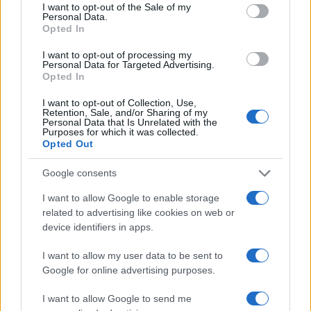
consent section.
I want to opt-out of the Sale of my
Personal Data.
Opted In
ΠΟΣΕΕΠΕΑ: Καταγγελία για βίαιη
I want to opt-out of processing my
Personal Data for Targeted Advertising.
επίθεση αστυνομικών σε παιδιά,
Opted In
γονείς και εκπαιδευτικούς έξω
από τη ΔΙΠΕ Α’ Αθήνας
I want to opt-out of Collection, Use,
Retention, Sale, and/or Sharing of my
24/10/2025 - 16:01
Personal Data that Is Unrelated with the
Purposes for which it was collected.
Opted Out
Ζαχαράκη: Όταν αποδεικνύεται η
Google consents
συμμετοχή κάποιου σε επεισόδια
I want to allow Google to enable storage
θα χάνει την ιδιότητα του
related to advertising like cookies on web or
φοιτητή
device identifiers in apps.
06/05/2025 - 14:58
I want to allow my user data to be sent to
Google for online advertising purposes.
Απεργία: Επεισόδια στο κέντρο
I want to allow Google to send me
της Αθήνας