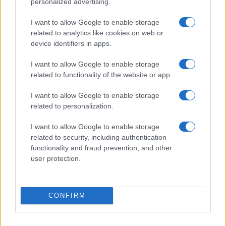
personalized advertising.
09/11/2022 - 14:49
I want to allow Google to enable storage
related to analytics like cookies on web or
device identifiers in apps.
Πανεπιστημιακή αστυνομία –
ΑΠΘ: Ελεύθεροι οι έξι
I want to allow Google to enable storage
προσαχθέντες των επεισοδίων
related to functionality of the website or app.
10/06/2022 - 10:07
I want to allow Google to enable storage
related to personalization.
Θεσσαλονίκη: Ελεύθεροι οι δύο
I want to allow Google to enable storage
συλληφθέντες από τα χθεσινά
related to security, including authentication
επεισόδια στο ΑΠΘ
functionality and fraud prevention, and other
03/06/2022 - 14:22
user protection.
Επεισόδια στο ΑΠΘ – Δυο
CONFIRM
συλλήψεις
02/06/2022 - 19:50