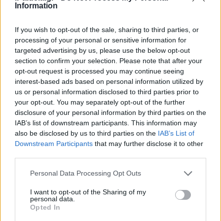
Information
Ζαχαράκη για τα επεισόδια στο
ΑΠΘ: «Θέλουμε να ξέρουμε
ακριβώς τι έγινε – Όπου
If you wish to opt-out of the sale, sharing to third parties, or
αναλογούν ευθύνες θα
processing of your personal or sensitive information for
αποδοθούν»
targeted advertising by us, please use the below opt-out
section to confirm your selection. Please note that after your
09/02/2026 - 13:15
opt-out request is processed you may continue seeing
interest-based ads based on personal information utilized by
us or personal information disclosed to third parties prior to
Εισαγγελική παρέμβαση για τα
your opt-out. You may separately opt-out of the further
σοβαρά επεισόδια στο
disclosure of your personal information by third parties on the
Αριστοτέλειο Πανεπιστήμιο
IAB’s list of downstream participants. This information may
also be disclosed by us to third parties on the
IAB’s List of
09/02/2026 - 12:58
Downstream Participants
that may further disclose it to other
third parties.
Please note that this website/app uses one or more Google
Personal Data Processing Opt Outs
ΑΠΘ: Λήγει το «τελεσίγραφο» 48
services and may gather and store information including but
ωρών από το Υπουργείο Παιδείας
not limited to your visit or usage behaviour. You may click to
I want to opt-out of the Sharing of my
για το πάρτι και τα επεισόδια του
personal data.
grant or deny consent to Google and its third-party tags to
Σαββάτου
Opted In
use your data for below specified purposes in below Google
09/02/2026 - 10:35