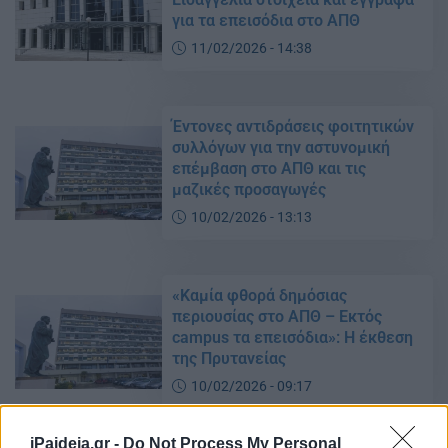
για τα επεισόδια στο ΑΠΘ
11/02/2026 - 14:38
Έντονες αντιδράσεις φοιτητικών
συλλόγων για την αστυνομική
επέμβαση στο ΑΠΘ και τις
μαζικές προσαγωγές
10/02/2026 - 13:13
«Καμία φθορά δημόσιας
περιουσίας στο ΑΠΘ – Εκτός
campus τα επεισόδια»: Η έκθεση
της Πρυτανείας
10/02/2026 - 09:17
iPaideia.gr -
Do Not Process My Personal