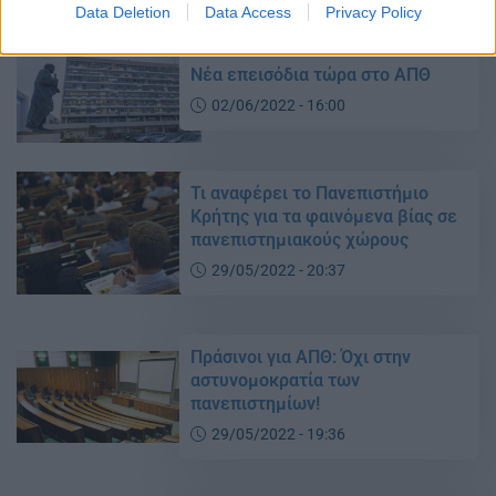
Data Deletion
Data Access
Privacy Policy
Νέα επεισόδια τώρα στο ΑΠΘ
02/06/2022 - 16:00
Τι αναφέρει το Πανεπιστήμιο
Κρήτης για τα φαινόμενα βίας σε
πανεπιστημιακούς χώρους
29/05/2022 - 20:37
Πράσινοι για ΑΠΘ: Όχι στην
αστυνομοκρατία των
πανεπιστημίων!
29/05/2022 - 19:36