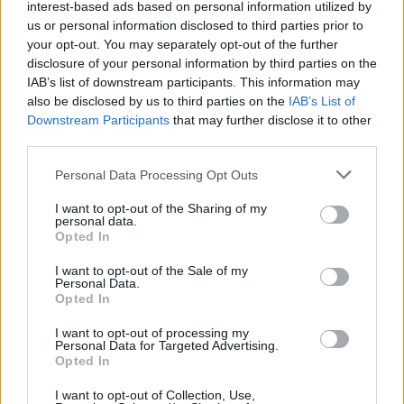
interest-based ads based on personal information utilized by
έρευνα, 1.641 πλαστές γνωματεύσεις είχαν δηλωθεί με
us or personal information disclosed to third parties prior to
ανύπαρκτα τηλέφωνα.
your opt-out. You may separately opt-out of the further
disclosure of your personal information by third parties on the
Το στοιχείο αυτό δείχνει ότι οι ασφαλισμένοι
IAB’s list of downstream participants. This information may
εμφανίζονταν να συνδέονται με παραπεμπτικά και
also be disclosed by us to third parties on the
IAB’s List of
συνεδρίες χωρίς να γνωρίζουν τη διαδικασία. Η υπόθεση
Downstream Participants
that may further disclose it to other
διερευνάται ως οργανωμένη πρακτική έκδοσης
third parties.
εικονικών παραστατικών.
Please note that this website/app uses one or more Google
Personal Data Processing Opt Outs
services and may gather and store information including but
Οι αριθμοί της υπόθεσης
not limited to your visit or usage behaviour. You may click to
I want to opt-out of the Sharing of my
personal data.
grant or deny consent to Google and its third-party tags to
Από την έρευνα προκύπτει ότι μέχρι στιγμής έχουν
Opted In
use your data for below specified purposes in below Google
εκδοθεί 1.961 εικονικά παραπεμπτικά. Τα παραπεμπτικά
consent section.
I want to opt-out of the Sale of my
αυτά αντιστοιχούν σε 19.610 εικονικές συνεδρίες
Personal Data.
φυσικοθεραπείας.
Opted In
I want to opt-out of processing my
Personal Data for Targeted Advertising.
Opted In
I want to opt-out of Collection, Use,