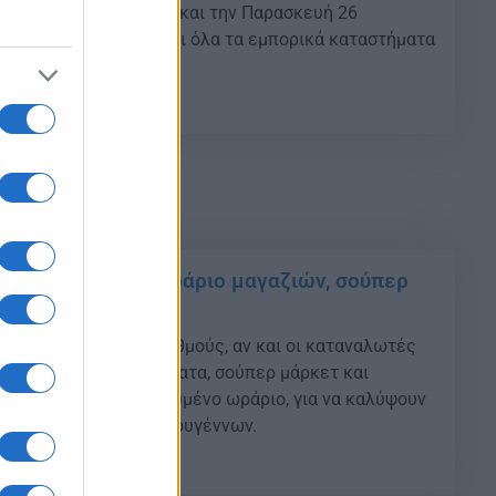
είνουν την Πέμπτη 25 και την Παρασκευή 26
ύπερ μάρκετ, όπως και όλα τα εμπορικά καταστήματα
γίας.
22
τουγέννων: Το ωράριο μαγαζιών, σούπερ
μπορικών κέντρων
ι σε εορταστικούς ρυθμούς, αν και οι καταναλωτές
γκρατημένοι. Καταστήματα, σούπερ μάρκετ και
λειτουργούν με διευρυμένο ωράριο, για να καλύψουν
ηση εν όψει των Χριστουγέννων.
08