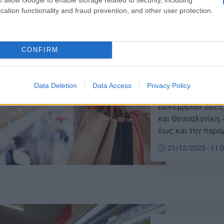
cation functionality and fraud prevention, and other user protection.
CONFIRM
Εορταστικό ωρ
καταστήματα τ
Data Deletion
Data Access
Privacy Policy
Με διευρυμένο ωρά
Δεκεμβρίου 2025,
και Θεσσαλονίκη,
έως και την παρα
21/12/2025 - 11: