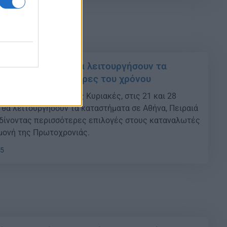
άριο 2025: Πώς θα λειτουργήσουν τα
ις τελευταίες ημέρες του χρόνου
ριο και δύο ανοιχτές Κυριακές, στις 21 και 28
 θα λειτουργήσουν τα καταστήματα σε Αθήνα, Πειραιά
 δίνοντας περισσότερες επιλογές στους καταναλωτές
μονή της Πρωτοχρονιάς.
05