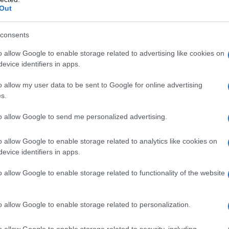
Κλειστά θα παραμ
Out
Δεκεμβρίου τα σο
λόγω επίσημης αρ
consents
25/12/2025 - 14:
o allow Google to enable storage related to advertising like cookies on
evice identifiers in apps.
o allow my user data to be sent to Google for online advertising
s.
to allow Google to send me personalized advertising.
Παραμονή Χρισ
μάρκετ και ε
o allow Google to enable storage related to analytics like cookies on
evice identifiers in apps.
Η αγορά παραμένε
φαίνονται πιο συ
o allow Google to enable storage related to functionality of the website
εμπορικά κέντρα 
την αυξημένη κίν
o allow Google to enable storage related to personalization.
24/12/2025 - 09:
o allow Google to enable storage related to security, including