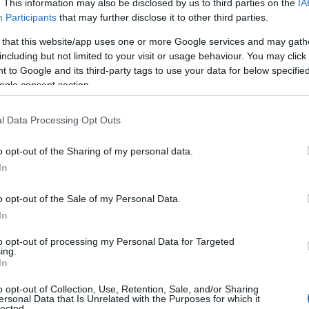
. This information may also be disclosed by us to third parties on the
IA
Participants
that may further disclose it to other third parties.
 that this website/app uses one or more Google services and may gath
Όλες οι αλλαγέ
including but not limited to your visit or usage behaviour. You may click 
13ωρο και υπ
 to Google and its third-party tags to use your data for below specifi
ogle consent section.
Σε πλήρη εφαρμογ
κομβικό σημείο τ
l Data Processing Opt Outs
εργαζομένων και 
εργαζομένου δεν 
o opt-out of the Sharing of my personal data.
εργασιακής σχέση
12/01/2026 - 13:
In
o opt-out of the Sale of my Personal Data.
In
to opt-out of processing my Personal Data for Targeted
ing.
In
Εορταστικό ωρ
o opt-out of Collection, Use, Retention, Sale, and/or Sharing
ανήμερα τα Χρ
ersonal Data that Is Unrelated with the Purposes for which it
lected.