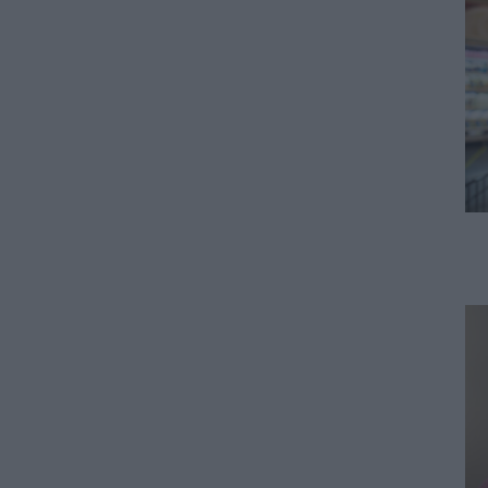
πίνακες, διορισμούς και
προσλήψεις αναπληρωτών
06.08.2026 - 14:26
ΠΑΙΔΕΙΑ
Διορισμοί εκπαιδευτικών –
ΟΠΣΥΔ: Αυτά πρέπει να
προσέξετε πριν δηλώσετε
περιοχές
06.08.2026 - 13:52
ΕΙΔΗΣΕΙΣ
Φωτοβολταϊκά στο μπαλκόνι:
Πώς μπορείτε να μειώσετε τον
λογαριασμό ρεύματος
06.08.2026 - 13:01
ΕΙΔΗΣΕΙΣ
Κοινωνικό Οικιακό Τιμολόγιο
Ρεύματος: Πότε ανοίγει η