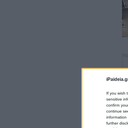
iPaideia.g
If you wish 
sensitive in
confirm you
continue se
information 
further disc