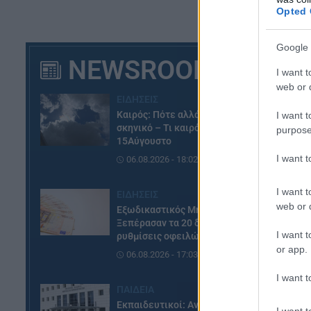
Opted 
Google 
NEWSROOM
I want t
web or d
ΕΙΔΗΣΕΙΣ
Καιρός: Πότε αλλάζει το
I want t
σκηνικό – Τι καιρό θα κάνει τον
purpose
15Αύγουστο
I want 
06.08.2026 - 18:02
I want t
ΕΙΔΗΣΕΙΣ
web or d
Εξωδικαστικός Μηχανισμός:
Ξεπέρασαν τα 20 δισ. ευρώ οι
I want t
ρυθμίσεις οφειλών
or app.
06.08.2026 - 17:03
I want t
ΠΑΙΔΕΙΑ
Εκπαιδευτικοί: Ανακλήθηκαν
I want t