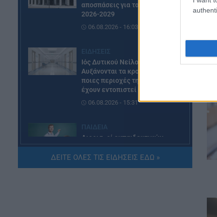
αποσπάσεις για τα σχολικά έτη
authenti
2026-2029
06.08.2026 - 16:03
ΕΙΔΗΣΕΙΣ
Ιός Δυτικού Νείλου:
Αυξάνονται τα κρούσματα, σε
ποιες περιοχές της Αττικής
έχουν εντοπιστεί
06.08.2026 - 15:31
ΠΑΙΔΕΙΑ
Διορισμοί εκπαιδευτικών
2026: Δείτε μέχρι ποια σειρά
ΑΣΕΠ έγιναν οι περσινοί
ΔΕΙΤΕ ΟΛΕΣ ΤΙΣ ΕΙΔΗΣΕΙΣ ΕΔΩ »
διορισμοί ΠΕ70
06.08.2026 - 14:46
ΠΑΙΔΕΙΑ
ΑΣΕΠ: Το χρονοδιάγραμμα για