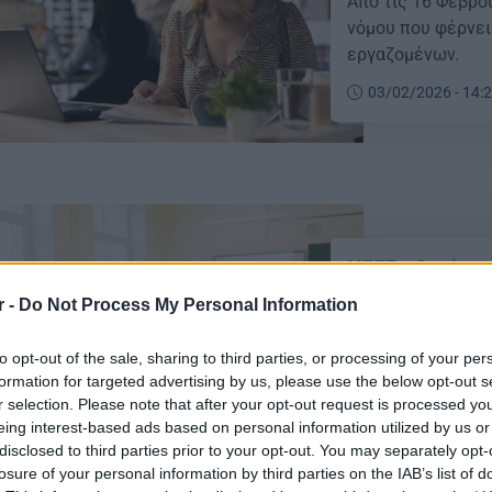
Από τις 16 Φεβρο
νόμου που φέρνει
εργαζομένων.
03/02/2026 - 14:
ΝΕΕΣ οδηγίες 
αποχώρησης α
r -
Do Not Process My Personal Information
Νέο πλαίσιο λειτ
to opt-out of the sale, sharing to third parties, or processing of your per
2026-2027
formation for targeted advertising by us, please use the below opt-out s
03/02/2026 - 10:
r selection. Please note that after your opt-out request is processed y
eing interest-based ads based on personal information utilized by us or
disclosed to third parties prior to your opt-out. You may separately opt-
losure of your personal information by third parties on the IAB’s list of