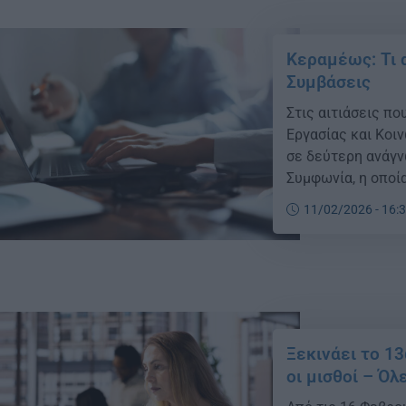
Κεραμέως: Τι 
Συμβάσεις
Στις αιτιάσεις π
Εργασίας και Κοι
σε δεύτερη ανάγν
Συμφωνία, η οποί
Κοινωνικών Υποθ
11/02/2026 - 16:
Ξεκινάει το 1
οι μισθοί – Όλ