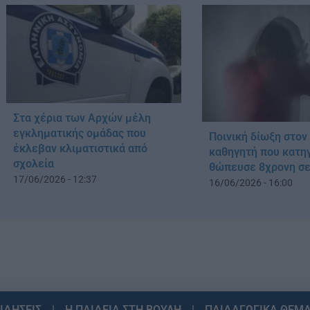
Στα χέρια των Αρχών μέλη
εγκληματικής ομάδας που
Ποινική δίωξη στον
έκλεβαν κλιματιστικά από
καθηγητή που κατηγ
σχολεία
θώπευσε 8χρονη σε
17/06/2026 - 12:37
16/06/2026 - 16:00
ΙΔΗΣΕΙΣ
Η ΠΑΙΔΕΙΑ ΣΤΗ ΒΟΥΛΗ
ΠΑΙΔΑΓΩΓΙΚΑ ΘΕΜ