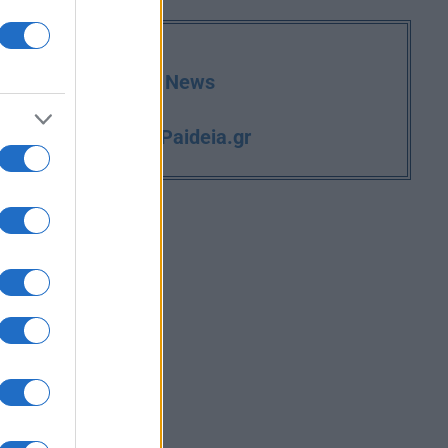
deia.gr στο Google News
iPaideia.gr
και την εργασία στο