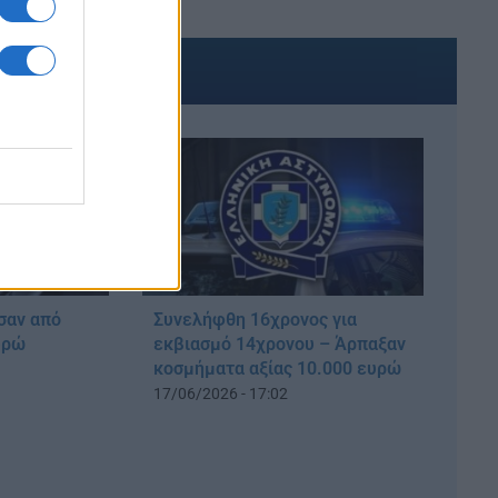
ΑΚΟΜΑ
σαν από
Συνελήφθη 16χρονος για
υρώ
εκβιασμό 14χρονου – Άρπαξαν
κοσμήματα αξίας 10.000 ευρώ
17/06/2026 - 17:02