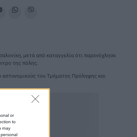
αλονίκη, μετά από καταγγελία ότι παρενόχλησε
ντρο της πόλης.
ό αστυνομικούς του Τμήματος Πρόληψης και
sonal or
ection to
ou may
 personal