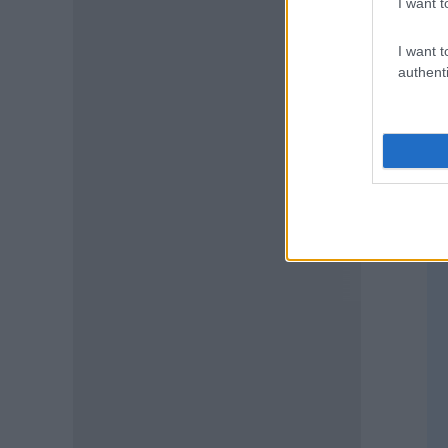
I want t
ΕΙΔΗΣΕΙΣ
Γονικές παροχές και δωρεές:
Οι «παγίδες» και τα λάθη
I want t
authenti
07.08.2026 - 16:19
ΠΑΙΔΕΙΑ
ΝΕΟ φοιτητικό επίδομα: Για
ποιούς φοιτητές
07.08.2026 - 15:54
ΠΑΙΔΕΙΑ
Τεχνητή Νοημοσύνη στα
σχολεία: Οι νέοι κανόνες για
μαθητές και εκπαιδευτικούς –
Τι απαγορεύεται
07.08.2026 - 15:45
ΕΙΔΗΣΕΙΣ
Δεκαπενταύγουστος 2026:
Πώς αμείβονται όσοι