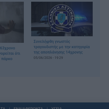
Συνελήφθη γνωστός
τραγουδιστής με την κατηγορία
 63χρονο
της αποπλάνησης 14χρονης
ορείται ότι
05/06/2026 - 19:29
 πάρκο
ΑΤΑ
ΕΝΔΙΑΦΕΡΟΝΤΑ
ΥΓΕΙΑ