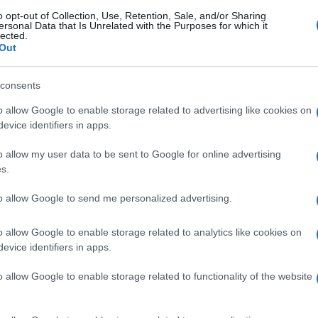
o opt-out of Collection, Use, Retention, Sale, and/or Sharing
ersonal Data that Is Unrelated with the Purposes for which it
lected.
Out
Ακολουθείστε το iPai
consents
Ειδήσεις
Tελευταίες
για την Παιδεία 
o allow Google to enable storage related to advertising like cookies on
evice identifiers in apps.
o allow my user data to be sent to Google for online advertising
s.
to allow Google to send me personalized advertising.
o allow Google to enable storage related to analytics like cookies on
evice identifiers in apps.
Στην Κατηγορία:
ΕΙΔΗΣΕΙΣ
o allow Google to enable storage related to functionality of the website
ΑΣΤΥΝΟΜΙΑ
GS: