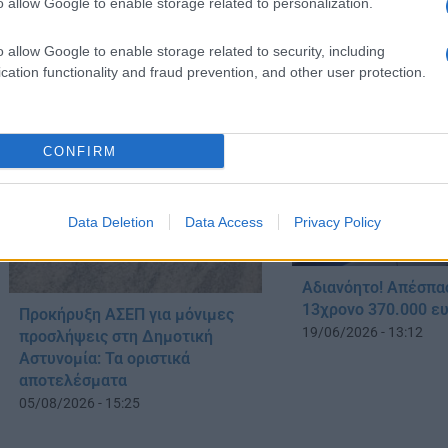
o allow Google to enable storage related to personalization.
o allow Google to enable storage related to security, including
ΔΙΑΒΑΣΤΕ 
cation functionality and fraud prevention, and other user protection.
CONFIRM
Data Deletion
Data Access
Privacy Policy
Αδιανόητο! Απέσπα
13χρονο 370.000 ε
Προκήρυξη ΑΣΕΠ για μόνιμες
19/06/2026 - 13:12
προσλήψεις στη Δημοτική
Αστυνομία: Τα οριστικά
αποτελέσματα
05/08/2026 - 15:25