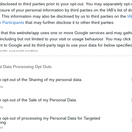
disclosed to third parties prior to your opt-out. You may separately opt-
losure of your personal information by third parties on the IAB’s list of
. This information may also be disclosed by us to third parties on the
IA
Participants
that may further disclose it to other third parties.
 that this website/app uses one or more Google services and may gath
 βάρος του σχηματίστηκε δικογραφία για προσβολή γενε
including but not limited to your visit or usage behaviour. You may click 
 to Google and its third-party tags to use your data for below specifi
ώπιον του αρμόδιου εισαγγελέα.
ogle consent section.
l Data Processing Opt Outs
o opt-out of the Sharing of my personal data.
In
o opt-out of the Sale of my Personal Data.
In
to opt-out of processing my Personal Data for Targeted
ing.
In