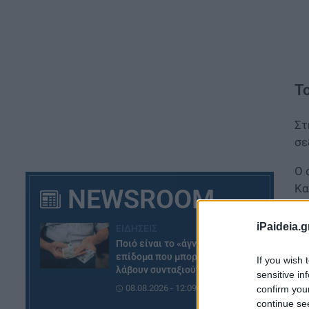
Τ
Στ
σε
Ο 
Κα
NEWSROOM
iPaideia.g
ΕΙΔΗΣΕΙΣ
Ποιό είναι το «άγνωστο»
επίδομα που μπορούν να
If you wish 
λάβουν συνταξιούχοι
sensitive in
08.08.2026 - 12:09
confirm you
continue se