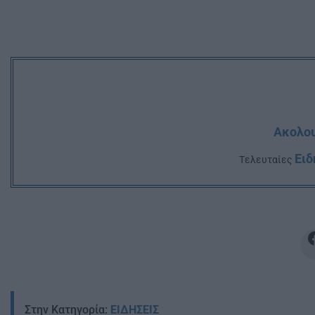
Ακολου
Ειδ
Tελευταίες
Στην Κατηγορία:
ΕΙΔΗΣΕΙΣ