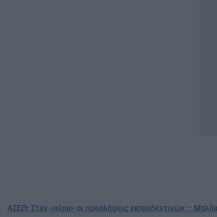
ΑΣΕΠ: Στον «αέρα» οι προσλήψεις εκπαιδευτικών – Μπλόκο