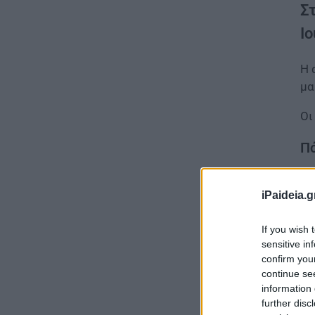
Σ
Ι
Η 
μα
Οι
Πό
iPaideia.g
If you wish 
sensitive in
confirm you
continue se
information 
further disc