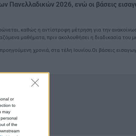
 των Πανελλαδικών 2026, ενώ οι βάσεις εισα
ώνεται, καθώς η αντίστροφη μέτρηση για την ανακοίν
ταζόμενα μαθήματα, πριν ακολουθήσει η διαδικασία του 
προηγούμενη χρονιά, στα τέλη Ιουνίου.Οι βάσεις εισαγω
sonal or
ection to
ou may
 personal
out of the
 downstream