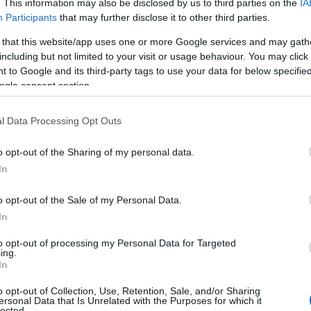
. This information may also be disclosed by us to third parties on the
IA
Participants
that may further disclose it to other third parties.
 that this website/app uses one or more Google services and may gath
 βαθμολογίες των υποψηφίων στα πανελλαδικώς εξεταζόμε
including but not limited to your visit or usage behaviour. You may click 
σω των σχολείων αλλά και ηλεκτρονικά.
 to Google and its third-party tags to use your data for below specifi
ogle consent section.
α Γενικά και Επαγγελματικά Λύκεια της χώρας θα αναρτη
οψηφίου και οι βαθμοί του ανά εξεταζόμενο μάθημα.
l Data Processing Opt Outs
ς θα δουν οι υποψήφιοι τα αποτελέσματα
o opt-out of the Sharing of my personal data.
In
 υποψήφιοι θα μπορούν να αναζητήσουν τη βαθμολογία 
ταψήφιος κωδικός τους.
o opt-out of the Sale of my Personal Data.
In
to opt-out of processing my Personal Data for Targeted
ing.
In
o opt-out of Collection, Use, Retention, Sale, and/or Sharing
ersonal Data that Is Unrelated with the Purposes for which it
lected.