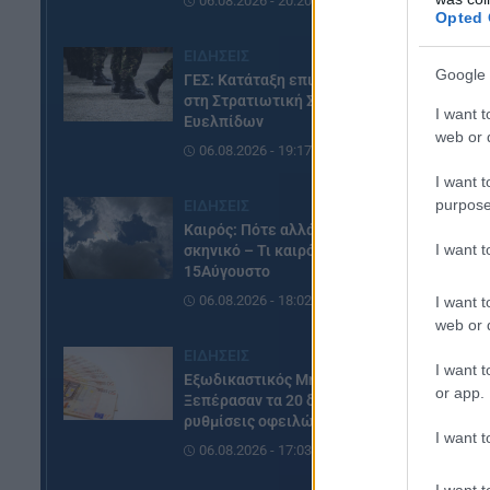
06.08.2026 - 20:20
Opted 
ΕΙΔΗΣΕΙΣ
Google 
ΓΕΣ: Κατάταξη επιτυχόντων
στη Στρατιωτική Σχολή
I want t
Ευελπίδων
web or d
06.08.2026 - 19:17
I want t
purpose
ΕΙΔΗΣΕΙΣ
Καιρός: Πότε αλλάζει το
I want 
σκηνικό – Τι καιρό θα κάνει τον
15Αύγουστο
06.08.2026 - 18:02
I want t
web or d
ΕΙΔΗΣΕΙΣ
I want t
Εξωδικαστικός Μηχανισμός:
or app.
Ξεπέρασαν τα 20 δισ. ευρώ οι
ρυθμίσεις οφειλών
I want t
06.08.2026 - 17:03
I want t