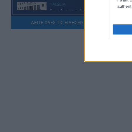
ΠΑΙΔΕΙΑ
authenti
Εκπαιδευτικοί: Ανακλήθηκαν
αποσπάσεις για τα σχολικά έτη
2026-2029
ΔΕΙΤΕ ΟΛΕΣ ΤΙΣ ΕΙΔΗΣΕΙΣ ΕΔΩ »
06.08.2026 - 16:03
ΕΙΔΗΣΕΙΣ
Ιός Δυτικού Νείλου:
Αυξάνονται τα κρούσματα, σε
ποιες περιοχές της Αττικής
έχουν εντοπιστεί
06.08.2026 - 15:31
ΠΑΙΔΕΙΑ
Διορισμοί εκπαιδευτικών
2026: Δείτε μέχρι ποια σειρά
ΑΣΕΠ έγιναν οι περσινοί
διορισμοί ΠΕ70
06.08.2026 - 14:46