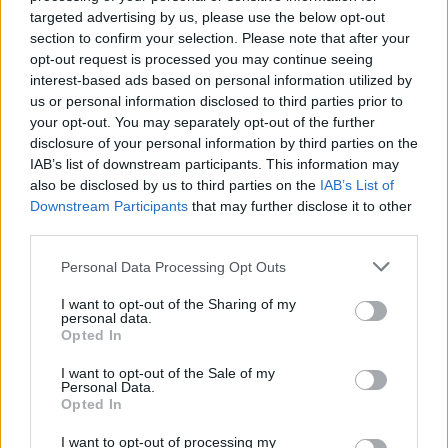
ευελιξία συμβάσεων
targeted advertising by us, please use the below opt-out
section to confirm your selection. Please note that after your
04/10/2025 - 16:38
opt-out request is processed you may continue seeing
interest-based ads based on personal information utilized by
us or personal information disclosed to third parties prior to
Κεραμέως: Fast track προσλήψεις
your opt-out. You may separately opt-out of the further
με ένα ψηφιακό έγγραφο για τους
disclosure of your personal information by third parties on the
όρους εργασίας
IAB’s list of downstream participants. This information may
also be disclosed by us to third parties on the
IAB’s List of
28/09/2025 - 21:50
Downstream Participants
that may further disclose it to other
third parties.
Please note that this website/app uses one or more Google
Personal Data Processing Opt Outs
Κεραμέως: Τι αλλάζει σε ωράριο,
services and may gather and store information including but
προσλήψεις
not limited to your visit or usage behaviour. You may click to
I want to opt-out of the Sharing of my
personal data.
25/09/2025 - 14:16
grant or deny consent to Google and its third-party tags to
Opted In
use your data for below specified purposes in below Google
consent section.
I want to opt-out of the Sale of my
Personal Data.
13ωρη απασχόληση μέχρι 37
Opted In
φορές τον χρόνο! – Ποιες είναι οι
προϋποθέσεις
I want to opt-out of processing my