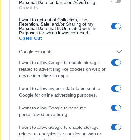
Personal Data for Targeted Advertising.
03/07/2025 - 13:01
Opted In
I want to opt-out of Collection, Use,
Retention, Sale, and/or Sharing of my
Personal Data that Is Unrelated with the
Έρχονται νέα προγράμματα
Purposes for which it was collected.
απασχόλησης – Ποιούς
Opted Out
εργαζόμενους στηρίζουν
Google consents
10/06/2025 - 22:47
I want to allow Google to enable storage
related to advertising like cookies on web or
device identifiers in apps.
Τι ανακοίνωσε η Κεραμέως για
τις προσλήψεις στο Δημόσιο
I want to allow my user data to be sent to
08/02/2025 - 07:35
Google for online advertising purposes.
I want to allow Google to send me
personalized advertising.
Αναδρομικά σε χιλιάδες μητέρες
– Δικαιούχοι
I want to allow Google to enable storage
09/07/2024 - 19:36
related to analytics like cookies on web or