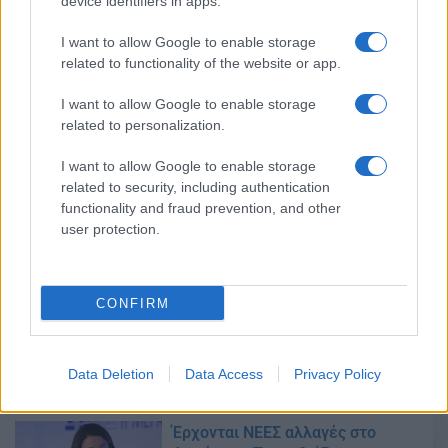
device identifiers in apps.
I want to allow Google to enable storage
Κεραμέως: «Η αξιολόγηση των
related to functionality of the website or app.
εκπαιδευτικών προχωράει»
15/12/2023 - 15:41
I want to allow Google to enable storage
related to personalization.
I want to allow Google to enable storage
Πότε έρχεται η NEA προκήρυξη
related to security, including authentication
του ΑΣΕΠ
functionality and fraud prevention, and other
30/11/2023 - 07:08
user protection.
CONFIRM
Δημόσιο: Τι αλλάζει για πάνω από
600 διοικητικές θέσεις
26/10/2023 - 19:39
Data Deletion
Data Access
Privacy Policy
Έρχονται ΝΕΕΣ αλλαγές στο