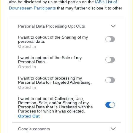
also be disclosed by us to third parties on the
IAB’s List of
Έρευνα: Πώς βοηθά η γονική
Downstream Participants
that may further disclose it to other
άδεια την ψυχική υγεία
third parties.
04/01/2023 - 11:26
Please note that this website/app uses one or more Google
Personal Data Processing Opt Outs
services and may gather and store information including but
not limited to your visit or usage behaviour. You may click to
I want to opt-out of the Sharing of my
personal data.
Σχολική βία, παιδική κακοποίηση
grant or deny consent to Google and its third-party tags to
Opted In
και ψυχική υγεία: Ο αντίκτυπος
use your data for below specified purposes in below Google
της πανδημίας, ο ρόλος του
consent section.
I want to opt-out of the Sale of my
σχολείου και η υποχρέωση της
Personal Data.
Opted In
Πολιτείας
23/10/2022 - 13:27
I want to opt-out of processing my
Personal Data for Targeted Advertising.
Opted In
I want to opt-out of Collection, Use,
Έρευνα: Πώς ένα μικρό διάλειμμα
Retention, Sale, and/or Sharing of my
από τα social media βελτιώνει
Personal Data that Is Unrelated with the
Purposes for which it was collected.
την ψυχική υγεία των χρηστών
Opted Out
06/05/2022 - 13:21
Google consents