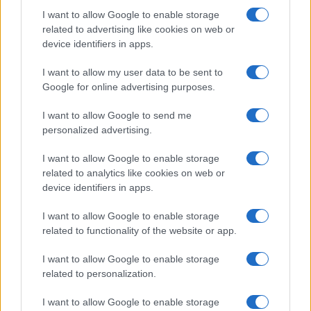
I want to allow Google to enable storage
Έρευνα: Για ποιούς ανθρώπους
related to advertising like cookies on web or
είναι αυξημένος ο
device identifiers in apps.
καρδιαγγειακός κίνδυνος
28/03/2022 - 13:26
I want to allow my user data to be sent to
Google for online advertising purposes.
I want to allow Google to send me
Κατάθλιψη σε ενήλικες 40-60
personalized advertising.
ετών: Μεγαλύτερη ψυχική
επιβάρυνση λόγω κορονοϊού
I want to allow Google to enable storage
related to analytics like cookies on web or
02/01/2022 - 13:07
device identifiers in apps.
I want to allow Google to enable storage
Αυξήθηκαν κατάθλιψη και άγχος
related to functionality of the website or app.
λόγω κορονοϊού – Τι λέει ο
πρόεδρος Ελληνικής Ψυχιατρικής
I want to allow Google to enable storage
Εταιρείας
related to personalization.
30/09/2021 - 11:20
I want to allow Google to enable storage