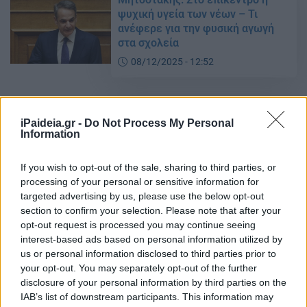
ψυχική υγεία των νέων – Τι
ανέφερε για την φυσική αγωγή
στα σχολεία
08/12/2025 - 12:52
Ανησυχητικά τα στοιχεία για την
iPaideia.gr -
Do Not Process My Personal
ψυχική υγεία των παιδιών –
Information
Ποιές είναι οι αιτίες
10/05/2025 - 21:20
If you wish to opt-out of the sale, sharing to third parties, or
processing of your personal or sensitive information for
targeted advertising by us, please use the below opt-out
section to confirm your selection. Please note that after your
Σχολεία – Υπουργείο Παιδείας: Το
opt-out request is processed you may continue seeing
μάθημα που θα πρέπει να κάνουν
interest-based ads based on personal information utilized by
υποχρεωτικά για μια εβδομάδα
us or personal information disclosed to third parties prior to
08/10/2024 - 15:21
your opt-out. You may separately opt-out of the further
disclosure of your personal information by third parties on the
IAB’s list of downstream participants. This information may