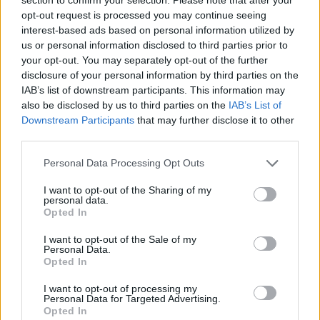
δωρεάν – Δείτε το πρόγραμμα
opt-out request is processed you may continue seeing
22/06/2025 - 18:50
interest-based ads based on personal information utilized by
us or personal information disclosed to third parties prior to
your opt-out. You may separately opt-out of the further
disclosure of your personal information by third parties on the
Καιρός: Πώς θα είναι το φετινό
IAB’s list of downstream participants. This information may
καλοκαίρι -Τι καύσωνες θα έχει
also be disclosed by us to third parties on the
IAB’s List of
05/06/2025 - 12:29
Downstream Participants
that may further disclose it to other
third parties.
Please note that this website/app uses one or more Google
Personal Data Processing Opt Outs
Καιρός: Πότε έρχονται καταιγίδες
services and may gather and store information including but
– Πώς θα είναι ο Ιούνιος
not limited to your visit or usage behaviour. You may click to
I want to opt-out of the Sharing of my
personal data.
28/05/2025 - 12:41
grant or deny consent to Google and its third-party tags to
Opted In
use your data for below specified purposes in below Google
consent section.
I want to opt-out of the Sale of my
Personal Data.
Πότε κλείνουν τα σχολεία για το
Opted In
καλοκαίρι
I want to opt-out of processing my
27/05/2025 - 10:43
Personal Data for Targeted Advertising.
Opted In