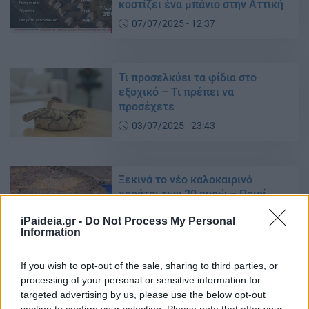
κοστίζει ένα μπάνιο στην Αττική
07/07/2025 - 12:37
Τι προσελκύει τα φίδια στο
εξοχικό – Τι πρέπει να
προσέχετε
03/07/2025 - 23:43
Ξεκινά το νέο καλοκαιρινό
χαράτσι των 20 ευρώ – Ποιοί
πληρώνουν
iPaideia.gr -
Do Not Process My Personal
02/07/2025 - 10:17
Information
If you wish to opt-out of the sale, sharing to third parties, or
processing of your personal or sensitive information for
Καλοκαίρι 2025: Πολιτιστικές
targeted advertising by us, please use the below opt-out
δράσεις σε όλη την Ελλάδα
section to confirm your selection. Please note that after your