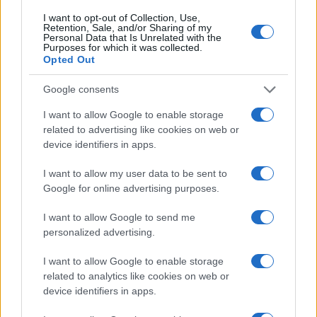
I want to opt-out of Collection, Use,
Retention, Sale, and/or Sharing of my
Καιρός: Τι θα γίνει από τις 5
Personal Data that Is Unrelated with the
Ιουνίου – Πού θα φτάσει ο
Purposes for which it was collected.
υδράργυρος
Opted Out
27/05/2025 - 09:26
Google consents
I want to allow Google to enable storage
related to advertising like cookies on web or
Άσχημα νέα για τον καιρό το
device identifiers in apps.
καλοκαίρι – Πώς θα κάνουμε
Ιούνιο
I want to allow my user data to be sent to
25/05/2025 - 09:00
Google for online advertising purposes.
I want to allow Google to send me
personalized advertising.
Έρχεται νέο έκτακτο επίδομα
καλοκαιριού: Ποιοί θα το λάβουν
I want to allow Google to enable storage
και πώς
related to analytics like cookies on web or
23/05/2025 - 18:00
device identifiers in apps.