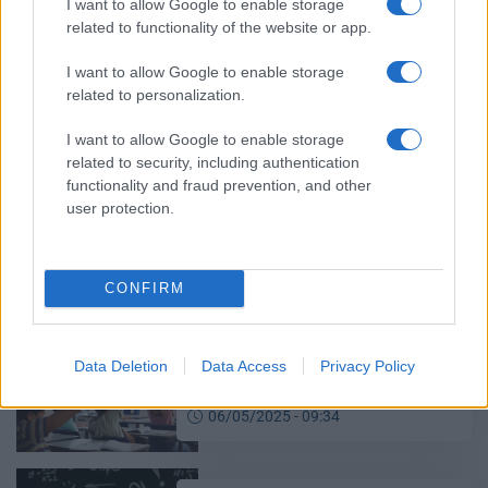
I want to allow Google to enable storage
related to functionality of the website or app.
Καιρός: Πώς θα κάνουμε φέτος
καλοκαίρι – Δυσάρεστα νέα για
I want to allow Google to enable storage
την Ελλάδα
related to personalization.
11/05/2025 - 19:01
I want to allow Google to enable storage
related to security, including authentication
functionality and fraud prevention, and other
Μερομήνια: Τι «λένε» για το
user protection.
φετινό καλοκαίρι – Πότε θα
δούμε καύσωνα
06/05/2025 - 18:28
CONFIRM
Καλοκαίρι 2025: Πότε κλείνουν τα
Data Deletion
Data Access
Privacy Policy
σχολεία
06/05/2025 - 09:34