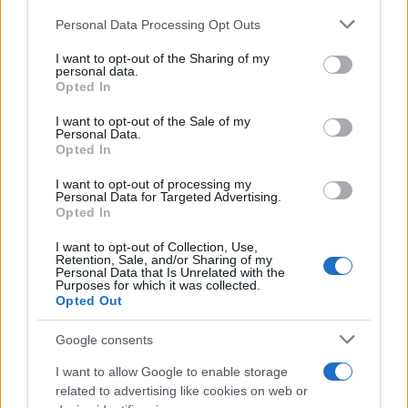
Please note that this website/app uses one or more Google
Personal Data Processing Opt Outs
Η προσδοκία είναι ότι, με τη μεσολάβηση του
services and may gather and store information including but
Σαββατοκύριακου, η κατάσταση θα έχει ομαλοποιηθεί
not limited to your visit or usage behaviour. You may click to
I want to opt-out of the Sharing of my
personal data.
από τη Δευτέρα. Στόχος είναι να επανέλθει η κανονική
grant or deny consent to Google and its third-party tags to
Opted In
use your data for below specified purposes in below Google
λειτουργία του σχολείου μετά την ολοκλήρωση των
consent section.
εργασιών.
I want to opt-out of the Sale of my
Personal Data.
Opted In
Ανησυχία από γονείς διπλανών σχολείων
I want to opt-out of processing my
Personal Data for Targeted Advertising.
Το περιστατικό προκάλεσε ανησυχία και σε γονείς
Opted In
μαθητών από γειτονικές σχολικές μονάδες. Οι
προβληματισμοί τους συνδέονται με τον φόβο ότι τα
I want to opt-out of Collection, Use,
Retention, Sale, and/or Sharing of my
έντομα μπορεί να έχουν επεκταθεί και σε άλλα παιδιά.
Personal Data that Is Unrelated with the
Purposes for which it was collected.
Opted Out
Google consents
I want to allow Google to enable storage
related to advertising like cookies on web or