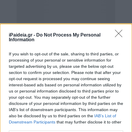
iPaideia.gr -
Do Not Process My Personal
Information
If you wish to opt-out of the sale, sharing to third parties, or
processing of your personal or sensitive information for
targeted advertising by us, please use the below opt-out
section to confirm your selection. Please note that after your
opt-out request is processed you may continue seeing
interest-based ads based on personal information utilized by
us or personal information disclosed to third parties prior to
your opt-out. You may separately opt-out of the further
disclosure of your personal information by third parties on the
Την Παρασκευή, ιδιωτικό συνεργείο ανέλαβε τις
IAB’s list of downstream participants. This information may
also be disclosed by us to third parties on the
IAB’s List of
εργασίες απεντόμωσης στους χώρους της σχολικής
Downstream Participants
that may further disclose it to other
μονάδας. Οι παρεμβάσεις έγιναν μετά το κλείσιμο του
third parties.
σχολείου και την αυτοψία που είχε προηγηθεί.