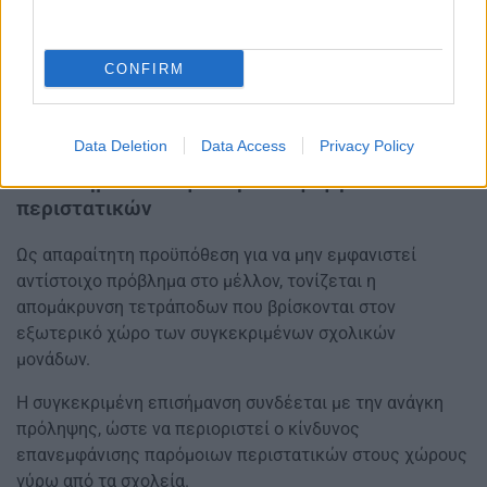
Η ανησυχία αυτή εκφράστηκε λόγω του κινδύνου να μην
CONFIRM
περιορίστηκε το πρόβλημα μόνο στο συγκεκριμένο
σχολείο. Το ενδεχόμενο εξάπλωσης σε μαθητές
διπλανών σχολείων απασχόλησε γονείς της περιοχής.
Data Deletion
Data Access
Privacy Policy
Τι επισημαίνεται για την αποφυγή νέων
περιστατικών
Ως απαραίτητη προϋπόθεση για να μην εμφανιστεί
αντίστοιχο πρόβλημα στο μέλλον, τονίζεται η
απομάκρυνση τετράποδων που βρίσκονται στον
εξωτερικό χώρο των συγκεκριμένων σχολικών
μονάδων.
Η συγκεκριμένη επισήμανση συνδέεται με την ανάγκη
πρόληψης, ώστε να περιοριστεί ο κίνδυνος
επανεμφάνισης παρόμοιων περιστατικών στους χώρους
γύρω από τα σχολεία.